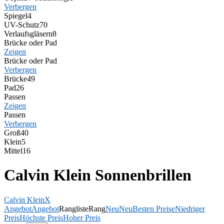
Verbergen
Spiegel
4
UV-Schutz
70
Verlaufsgläsern
8
Brücke oder Pad
Zeigen
Brücke oder Pad
Verbergen
Brücke
49
Pad
26
Passen
Zeigen
Passen
Verbergen
Groß
40
Klein
5
Mittel
16
Calvin Klein Sonnenbrillen
Calvin Klein
X
Angebot
Angebot
Rangliste
Rang
Neu
Neu
Besten Preise
Niedriger
Preis
Höchste Preis
Hoher Preis