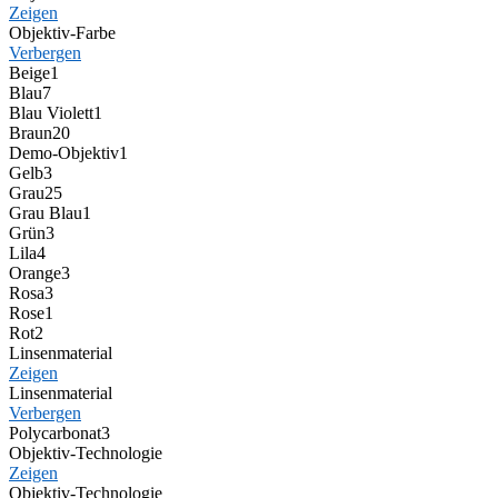
Zeigen
Objektiv-Farbe
Verbergen
Beige
1
Blau
7
Blau Violett
1
Braun
20
Demo-Objektiv
1
Gelb
3
Grau
25
Grau Blau
1
Grün
3
Lila
4
Orange
3
Rosa
3
Rose
1
Rot
2
Linsenmaterial
Zeigen
Linsenmaterial
Verbergen
Polycarbonat
3
Objektiv-Technologie
Zeigen
Objektiv-Technologie