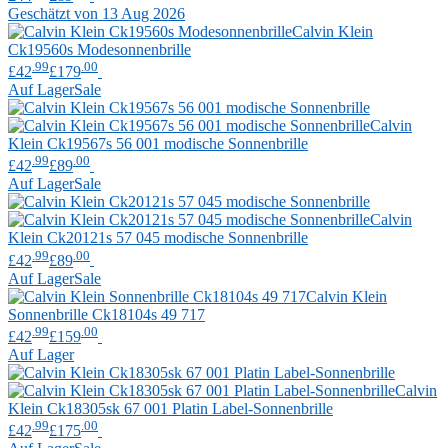
Geschätzt von 13 Aug 2026
Calvin Klein
Ck19560s Modesonnenbrille
.99
.00
£42
£179
Auf Lager
Sale
Calvin
Klein
Ck19567s 56 001 modische Sonnenbrille
.99
.00
£42
£89
Auf Lager
Sale
Calvin
Klein
Ck20121s 57 045 modische Sonnenbrille
.99
.00
£42
£89
Auf Lager
Sale
Calvin Klein
Sonnenbrille Ck18104s 49 717
.99
.00
£42
£159
Auf Lager
Calvin
Klein
Ck18305sk 67 001 Platin Label-Sonnenbrille
.99
.00
£42
£175