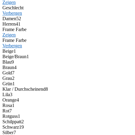
Zeigen
Geschlecht
Verbergen
Damen
52
Herren
41
Frame Farbe
Zeigen
Frame Farbe
Verbergen
Beige
1
Beige/Braun
1
Blau
9
Braun
4
Gold
7
Grau
2
Grün
1
Klar / Durchscheinend
8
Lila
3
Orange
4
Rosa
1
Rot
7
Rotguss
1
Schilppatt
2
Schwarz
19
Silber
7