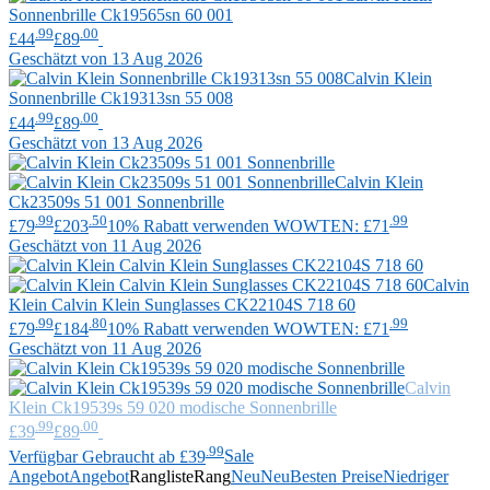
Sonnenbrille Ck19565sn 60 001
.99
.00
£44
£89
Geschätzt von 13 Aug 2026
Calvin Klein
Sonnenbrille Ck19313sn 55 008
.99
.00
£44
£89
Geschätzt von 13 Aug 2026
Calvin Klein
Ck23509s 51 001 Sonnenbrille
.99
.50
.99
£79
£203
10% Rabatt verwenden WOWTEN: £71
Geschätzt von 11 Aug 2026
Calvin
Klein
Calvin Klein Sunglasses CK22104S 718 60
.99
.80
.99
£79
£184
10% Rabatt verwenden WOWTEN: £71
Geschätzt von 11 Aug 2026
Calvin
Klein
Ck19539s 59 020 modische Sonnenbrille
.99
.00
£39
£89
.99
Verfügbar Gebraucht ab £39
Sale
Angebot
Angebot
Rangliste
Rang
Neu
Neu
Besten Preise
Niedriger