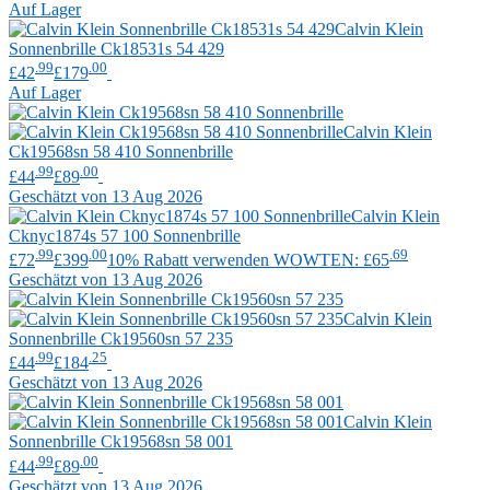
Auf Lager
Calvin Klein
Sonnenbrille Ck18531s 54 429
.99
.00
£42
£179
Auf Lager
Calvin Klein
Ck19568sn 58 410 Sonnenbrille
.99
.00
£44
£89
Geschätzt von 13 Aug 2026
Calvin Klein
Cknyc1874s 57 100 Sonnenbrille
.99
.00
.69
£72
£399
10% Rabatt verwenden WOWTEN: £65
Geschätzt von 13 Aug 2026
Calvin Klein
Sonnenbrille Ck19560sn 57 235
.99
.25
£44
£184
Geschätzt von 13 Aug 2026
Calvin Klein
Sonnenbrille Ck19568sn 58 001
.99
.00
£44
£89
Geschätzt von 13 Aug 2026