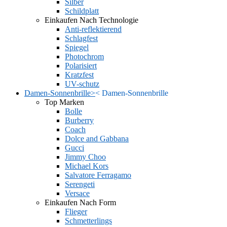
Silber
Schildplatt
Einkaufen Nach Technologie
Anti-reflektierend
Schlagfest
Spiegel
Photochrom
Polarisiert
Kratzfest
UV-schutz
Damen-Sonnenbrille
>
<
Damen-Sonnenbrille
Top Marken
Bolle
Burberry
Coach
Dolce and Gabbana
Gucci
Jimmy Choo
Michael Kors
Salvatore Ferragamo
Serengeti
Versace
Einkaufen Nach Form
Flieger
Schmetterlings