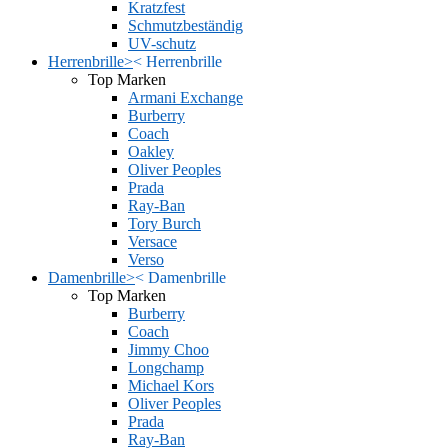
Kratzfest
Schmutzbeständig
UV-schutz
Herrenbrille
>
<
Herrenbrille
Top Marken
Armani Exchange
Burberry
Coach
Oakley
Oliver Peoples
Prada
Ray-Ban
Tory Burch
Versace
Verso
Damenbrille
>
<
Damenbrille
Top Marken
Burberry
Coach
Jimmy Choo
Longchamp
Michael Kors
Oliver Peoples
Prada
Ray-Ban