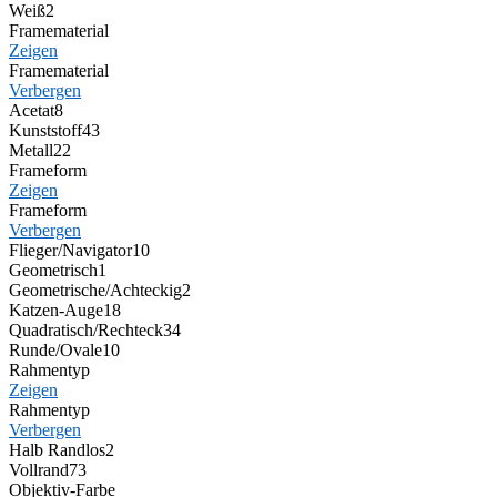
Weiß
2
Framematerial
Zeigen
Framematerial
Verbergen
Acetat
8
Kunststoff
43
Metall
22
Frameform
Zeigen
Frameform
Verbergen
Flieger/Navigator
10
Geometrisch
1
Geometrische/Achteckig
2
Katzen-Auge
18
Quadratisch/Rechteck
34
Runde/Ovale
10
Rahmentyp
Zeigen
Rahmentyp
Verbergen
Halb Randlos
2
Vollrand
73
Objektiv-Farbe