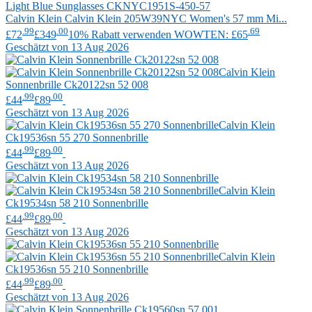
Calvin Klein
Calvin Klein 205W39NYC Women's 57 mm Mi...
.99
.00
.69
£72
£349
10% Rabatt verwenden WOWTEN: £65
Geschätzt von 13 Aug 2026
Calvin Klein
Sonnenbrille Ck20122sn 52 008
.99
.00
£44
£89
Geschätzt von 13 Aug 2026
Calvin Klein
Ck19536sn 55 270 Sonnenbrille
.99
.00
£44
£89
Geschätzt von 13 Aug 2026
Calvin Klein
Ck19534sn 58 210 Sonnenbrille
.99
.00
£44
£89
Geschätzt von 13 Aug 2026
Calvin Klein
Ck19536sn 55 210 Sonnenbrille
.99
.00
£44
£89
Geschätzt von 13 Aug 2026