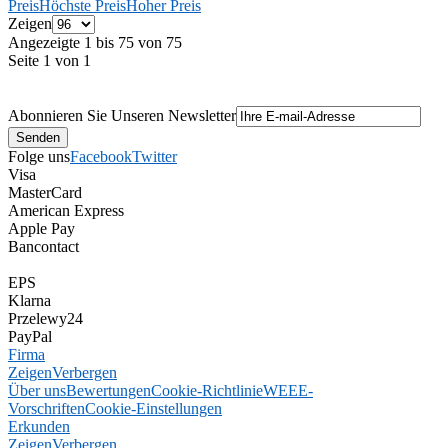
Preis
Höchste Preis
Hoher Preis
Zeigen
Angezeigte 1 bis 75 von 75
Seite 1 von 1
Abonnieren Sie Unseren Newsletter
Folge uns
Facebook
Twitter
Visa
MasterCard
American Express
Apple Pay
Bancontact
EPS
Klarna
Przelewy24
PayPal
Firma
Zeigen
Verbergen
Über uns
Bewertungen
Cookie-Richtlinie
WEEE-
Vorschriften
Cookie-Einstellungen
Erkunden
Zeigen
Verbergen