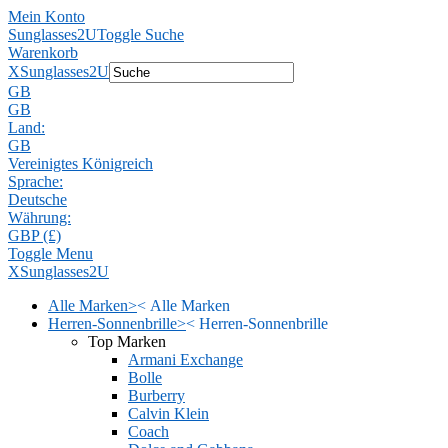
Mein Konto
Sunglasses2U
Toggle Suche
Warenkorb
X
Sunglasses2U
GB
GB
Land:
GB
Vereinigtes Königreich
Sprache:
Deutsche
Währung:
GBP (£)
Toggle Menu
X
Sunglasses2U
Alle Marken
>
<
Alle Marken
Herren-Sonnenbrille
>
<
Herren-Sonnenbrille
Top Marken
Armani Exchange
Bolle
Burberry
Calvin Klein
Coach