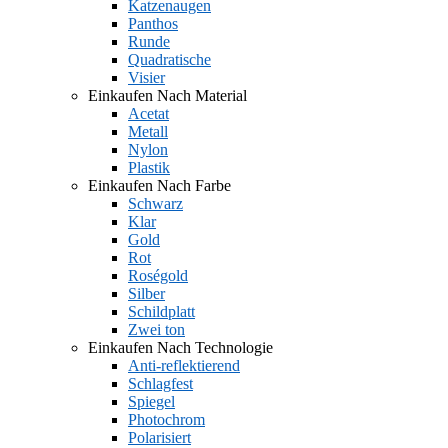
Katzenaugen
Panthos
Runde
Quadratische
Visier
Einkaufen Nach Material
Acetat
Metall
Nylon
Plastik
Einkaufen Nach Farbe
Schwarz
Klar
Gold
Rot
Roségold
Silber
Schildplatt
Zwei ton
Einkaufen Nach Technologie
Anti-reflektierend
Schlagfest
Spiegel
Photochrom
Polarisiert