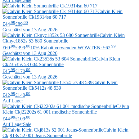
Auf Lager
Sale
Calvin Klein
Sonnenbrille Ck19314sn 60 717
.99
.00
£44
£89
Geschätzt von 13 Aug 2026
Calvin Klein
Cknyc1852s 53 680 Sonnenbrille
.99
.00
.99
£69
£399
10% Rabatt verwenden WOWTEN: £62
Geschätzt von 13 Aug 2026
Calvin Klein
Ck23535s 53 604 Sonnenbrille
.99
.00
£45
£170
Geschätzt von 13 Aug 2026
Calvin Klein
Sonnenbrille Ck5412s 48 539
.99
.00
£42
£140
Auf Lager
Calvin
Klein
Ckj22202s 61 001 modische Sonnenbrille
.99
.00
£44
£109
Auf Lager
Sale
Calvin Klein
Ckj813s 52 001 Jeans-Sonnenbrille