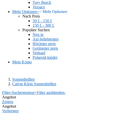
Tory Burch
Versace
Mehr Optionen
>
<
Mehr Optionen
Nach Preis
50 £ - 150 £
150 £ - 300 £
Populäre Suchen
Neu in
Am beliebtesten
Höchster preis
Geringster preis
Verkauf
Polaroid-kinder
Mein Konto
Sonnenbrillen
Calvin Klein Sonnenbrillen
Filter-Suchergenisse
+
Filter ausblenden
-
Angebot
Zeigen
Angebot
Verbergen