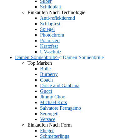
Silber
Schildplatt
Einkaufen Nach Technologie
Anti-reflektierend
Schlagfest
Spiegel
Photochrom
Polarisiert
Kratzfest
UV-schutz
Damen-Sonnenbrille
>
<
Damen-Sonnenbrille
Top Marken
Bolle
Burberry
Coach
Dolce and Gabbana
Gucci
Jimmy Choo
Michael Kors
Salvatore Ferragamo
Serengeti
Versace
Einkaufen Nach Form
Flieger
Schmetterlings