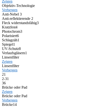
Zeigen
Objektiv-Technologie
Verbergen
Anti-Nebel
3
Anti-reflektierende
2
Fleck widerstandsfähig
3
Kratzfest
4
Photochrom
3
Polarisiert
6
Schlagzäh
1
Spiegel
1
UV-Schutz
8
Verlaufsgläsern
1
Linsenfilter
Zeigen
Linsenfilter
Verbergen
2
1
2-3
1
3
6
Brücke oder Pad
Zeigen
Brücke oder Pad
Verbergen
Brücke
14