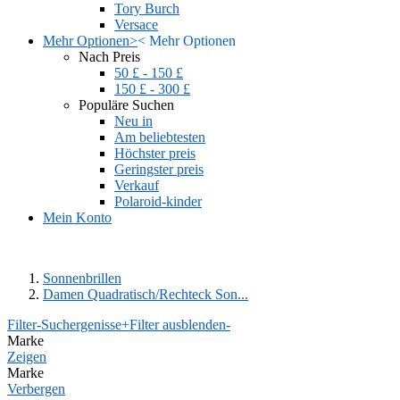
Tory Burch
Versace
Mehr Optionen
>
<
Mehr Optionen
Nach Preis
50 £ - 150 £
150 £ - 300 £
Populäre Suchen
Neu in
Am beliebtesten
Höchster preis
Geringster preis
Verkauf
Polaroid-kinder
Mein Konto
Sonnenbrillen
Damen Quadratisch/Rechteck Son...
Filter-Suchergenisse
+
Filter ausblenden
-
Marke
Zeigen
Marke
Verbergen