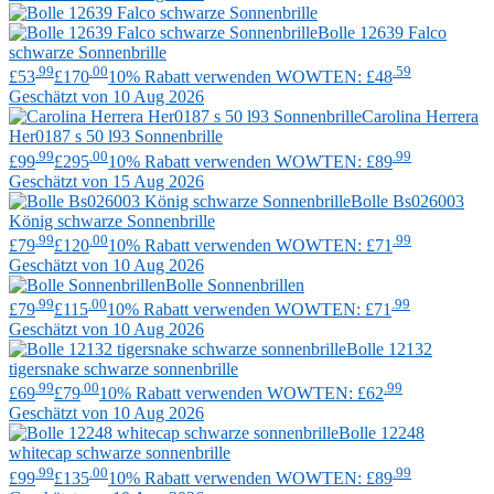
Bolle
12639 Falco
schwarze Sonnenbrille
.99
.00
.59
£53
£170
10% Rabatt verwenden WOWTEN: £48
Geschätzt von 10 Aug 2026
Carolina Herrera
Her0187 s 50 l93 Sonnenbrille
.99
.00
.99
£99
£295
10% Rabatt verwenden WOWTEN: £89
Geschätzt von 15 Aug 2026
Bolle
Bs026003
König schwarze Sonnenbrille
.99
.00
.99
£79
£120
10% Rabatt verwenden WOWTEN: £71
Geschätzt von 10 Aug 2026
Bolle
Sonnenbrillen
.99
.00
.99
£79
£115
10% Rabatt verwenden WOWTEN: £71
Geschätzt von 10 Aug 2026
Bolle
12132
tigersnake schwarze sonnenbrille
.99
.00
.99
£69
£79
10% Rabatt verwenden WOWTEN: £62
Geschätzt von 10 Aug 2026
Bolle
12248
whitecap schwarze sonnenbrille
.99
.00
.99
£99
£135
10% Rabatt verwenden WOWTEN: £89