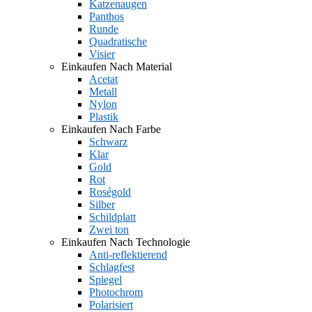
Katzenaugen
Panthos
Runde
Quadratische
Visier
Einkaufen Nach Material
Acetat
Metall
Nylon
Plastik
Einkaufen Nach Farbe
Schwarz
Klar
Gold
Rot
Roségold
Silber
Schildplatt
Zwei ton
Einkaufen Nach Technologie
Anti-reflektierend
Schlagfest
Spiegel
Photochrom
Polarisiert