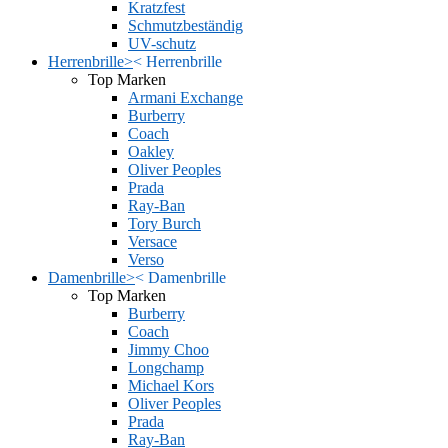
Kratzfest
Schmutzbeständig
UV-schutz
Herrenbrille
>
<
Herrenbrille
Top Marken
Armani Exchange
Burberry
Coach
Oakley
Oliver Peoples
Prada
Ray-Ban
Tory Burch
Versace
Verso
Damenbrille
>
<
Damenbrille
Top Marken
Burberry
Coach
Jimmy Choo
Longchamp
Michael Kors
Oliver Peoples
Prada
Ray-Ban