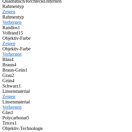
Quadratisch/Rechteck
Entfernen
Rahmentyp
Zeigen
Rahmentyp
Verbergen
Randlos
1
Vollrand
15
Objektiv-Farbe
Zeigen
Objektiv-Farbe
Verbergen
Blau
4
Braun
4
Braun-Grün
1
Grau
2
Grün
4
Schwarz
1
Linsenmaterial
Zeigen
Linsenmaterial
Verbergen
Glas
1
Polycarbonat
5
Trivex
1
Objektiv-Technologie