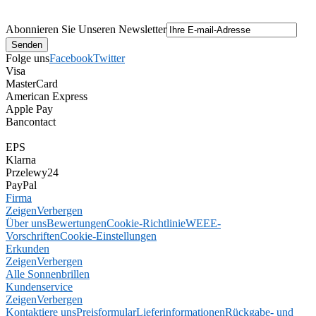
Abonnieren Sie Unseren Newsletter
Folge uns
Facebook
Twitter
Visa
MasterCard
American Express
Apple Pay
Bancontact
EPS
Klarna
Przelewy24
PayPal
Firma
Zeigen
Verbergen
Über uns
Bewertungen
Cookie-Richtlinie
WEEE-
Vorschriften
Cookie-Einstellungen
Erkunden
Zeigen
Verbergen
Alle Sonnenbrillen
Kundenservice
Zeigen
Verbergen
Kontaktiere uns
Preisformular
Lieferinformationen
Rückgabe- und