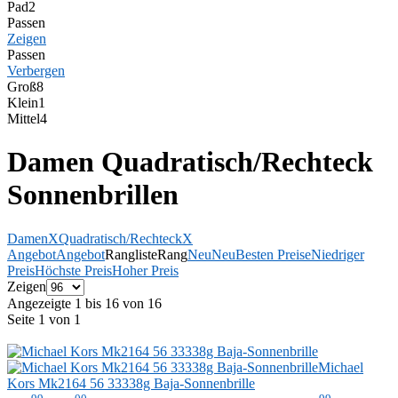
Pad
2
Passen
Zeigen
Passen
Verbergen
Groß
8
Klein
1
Mittel
4
Damen Quadratisch/Rechteck
Sonnenbrillen
Damen
X
Quadratisch/Rechteck
X
Angebot
Angebot
Rangliste
Rang
Neu
Neu
Besten Preise
Niedriger
Preis
Höchste Preis
Hoher Preis
Zeigen
Angezeigte 1 bis 16 von 16
Seite 1 von 1
Michael
Kors
Mk2164 56 33338g Baja-Sonnenbrille