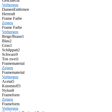
Geschlecht
Verbergen
Damen
Entfernen
Herren
8
Frame Farbe
Zeigen
Frame Farbe
Verbergen
Beige/Braun
1
Blau
2
Grau
1
Schilppatt
2
Schwarz
9
Ton zwei
1
Framematerial
Zeigen
Framematerial
Verbergen
Acetat
5
Kunststoff
3
Nylon
8
Frameform
Zeigen
Frameform
Verbergen