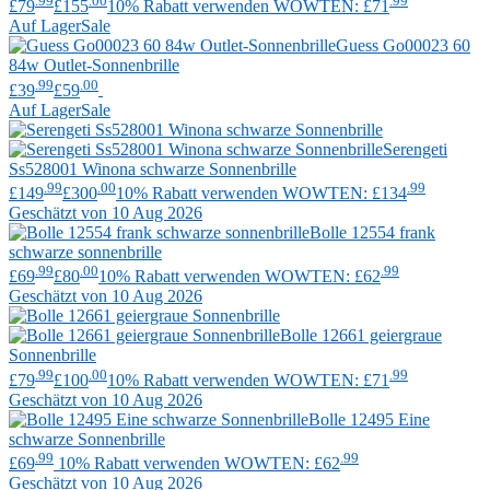
.99
.00
.99
£79
£155
10% Rabatt verwenden WOWTEN: £71
Auf Lager
Sale
Guess
Go00023 60
84w Outlet-Sonnenbrille
.99
.00
£39
£59
Auf Lager
Sale
Serengeti
Ss528001 Winona schwarze Sonnenbrille
.99
.00
.99
£149
£300
10% Rabatt verwenden WOWTEN: £134
Geschätzt von 10 Aug 2026
Bolle
12554 frank
schwarze sonnenbrille
.99
.00
.99
£69
£80
10% Rabatt verwenden WOWTEN: £62
Geschätzt von 10 Aug 2026
Bolle
12661 geiergraue
Sonnenbrille
.99
.00
.99
£79
£100
10% Rabatt verwenden WOWTEN: £71
Geschätzt von 10 Aug 2026
Bolle
12495 Eine
schwarze Sonnenbrille
.99
.99
£69
10% Rabatt verwenden WOWTEN: £62
Geschätzt von 10 Aug 2026