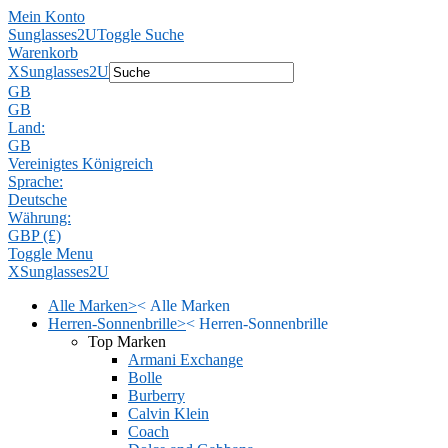
Mein Konto
Sunglasses2U
Toggle Suche
Warenkorb
X
Sunglasses2U
GB
GB
Land:
GB
Vereinigtes Königreich
Sprache:
Deutsche
Währung:
GBP (£)
Toggle Menu
X
Sunglasses2U
Alle Marken
>
<
Alle Marken
Herren-Sonnenbrille
>
<
Herren-Sonnenbrille
Top Marken
Armani Exchange
Bolle
Burberry
Calvin Klein
Coach