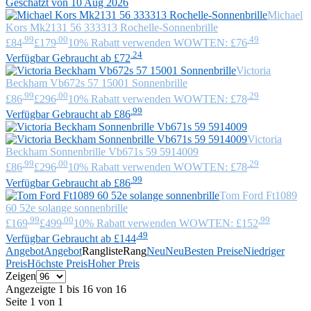
Geschätzt von 10 Aug 2026
Michael
Kors
Mk2131 56 333313 Rochelle-Sonnenbrille
.99
.00
.49
£84
£179
10% Rabatt verwenden WOWTEN: £76
.24
Verfügbar Gebraucht ab £72
Victoria
Beckham
Vb672s 57 15001 Sonnenbrille
.99
.00
.29
£86
£296
10% Rabatt verwenden WOWTEN: £78
.99
Verfügbar Gebraucht ab £86
Victoria
Beckham
Sonnenbrille Vb671s 59 5914009
.99
.00
.29
£86
£296
10% Rabatt verwenden WOWTEN: £78
.99
Verfügbar Gebraucht ab £86
Tom Ford
Ft1089
60 52e solange sonnenbrille
.99
.00
.99
£169
£499
10% Rabatt verwenden WOWTEN: £152
.49
Verfügbar Gebraucht ab £144
Angebot
Angebot
Rangliste
Rang
Neu
Neu
Besten Preise
Niedriger
Preis
Höchste Preis
Hoher Preis
Zeigen
Angezeigte 1 bis 16 von 16
Seite 1 von 1