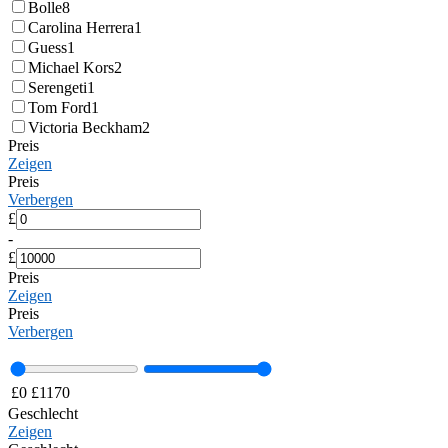
Bolle
8
Carolina Herrera
1
Guess
1
Michael Kors
2
Serengeti
1
Tom Ford
1
Victoria Beckham
2
Preis
Zeigen
Preis
Verbergen
£
-
£
Preis
Zeigen
Preis
Verbergen
£
0
£
1170
Geschlecht
Zeigen