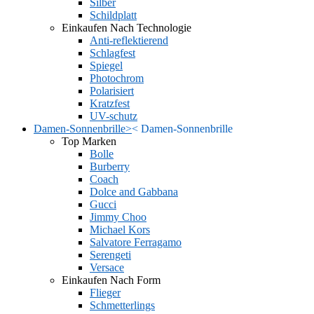
Silber
Schildplatt
Einkaufen Nach Technologie
Anti-reflektierend
Schlagfest
Spiegel
Photochrom
Polarisiert
Kratzfest
UV-schutz
Damen-Sonnenbrille
>
<
Damen-Sonnenbrille
Top Marken
Bolle
Burberry
Coach
Dolce and Gabbana
Gucci
Jimmy Choo
Michael Kors
Salvatore Ferragamo
Serengeti
Versace
Einkaufen Nach Form
Flieger
Schmetterlings