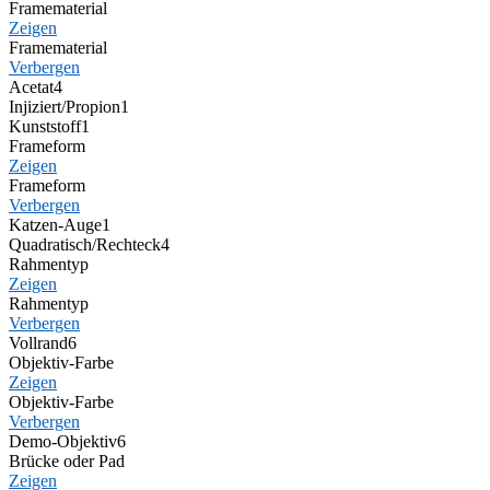
Framematerial
Zeigen
Framematerial
Verbergen
Acetat
4
Injiziert/Propion
1
Kunststoff
1
Frameform
Zeigen
Frameform
Verbergen
Katzen-Auge
1
Quadratisch/Rechteck
4
Rahmentyp
Zeigen
Rahmentyp
Verbergen
Vollrand
6
Objektiv-Farbe
Zeigen
Objektiv-Farbe
Verbergen
Demo-Objektiv
6
Brücke oder Pad
Zeigen