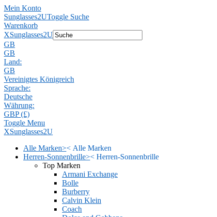
Mein Konto
Sunglasses2U
Toggle Suche
Warenkorb
X
Sunglasses2U
GB
GB
Land:
GB
Vereinigtes Königreich
Sprache:
Deutsche
Währung:
GBP (£)
Toggle Menu
X
Sunglasses2U
Alle Marken
>
<
Alle Marken
Herren-Sonnenbrille
>
<
Herren-Sonnenbrille
Top Marken
Armani Exchange
Bolle
Burberry
Calvin Klein
Coach