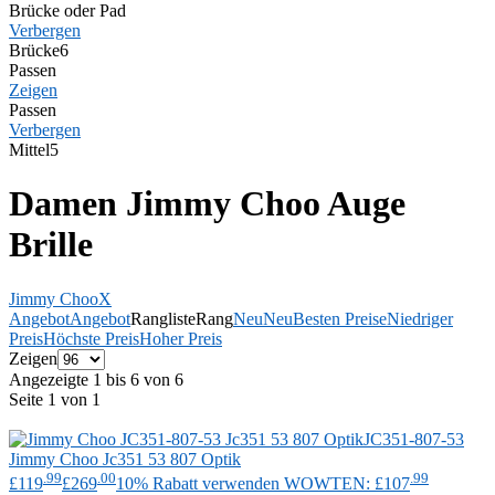
Brücke oder Pad
Verbergen
Brücke
6
Passen
Zeigen
Passen
Verbergen
Mittel
5
Damen Jimmy Choo Auge
Brille
Jimmy Choo
X
Angebot
Angebot
Rangliste
Rang
Neu
Neu
Besten Preise
Niedriger
Preis
Höchste Preis
Hoher Preis
Zeigen
Angezeigte 1 bis 6 von 6
Seite 1 von 1
JC351-807-53
Jimmy Choo
Jc351 53 807 Optik
.99
.00
.99
£119
£269
10% Rabatt verwenden WOWTEN: £107