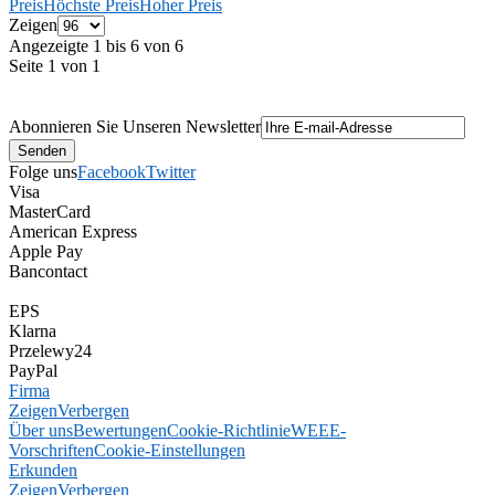
Preis
Höchste Preis
Hoher Preis
Zeigen
Angezeigte 1 bis 6 von 6
Seite 1 von 1
Abonnieren Sie Unseren Newsletter
Folge uns
Facebook
Twitter
Visa
MasterCard
American Express
Apple Pay
Bancontact
EPS
Klarna
Przelewy24
PayPal
Firma
Zeigen
Verbergen
Über uns
Bewertungen
Cookie-Richtlinie
WEEE-
Vorschriften
Cookie-Einstellungen
Erkunden
Zeigen
Verbergen