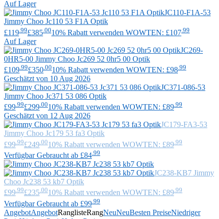
Auf Lager
JC110-F1A-53
Jimmy Choo
Jc110 53 F1A Optik
.99
.00
.99
£119
£385
10% Rabatt verwenden WOWTEN: £107
Auf Lager
JC269-
0HR5-00
Jimmy Choo
Jc269 52 0hr5 00 Optik
.99
.00
.99
£109
£350
10% Rabatt verwenden WOWTEN: £98
Geschätzt von 10 Aug 2026
JC371-086-53
Jimmy Choo
Jc371 53 086 Optik
.99
.00
.99
£99
£299
10% Rabatt verwenden WOWTEN: £89
Geschätzt von 12 Aug 2026
JC179-FA3-53
Jimmy Choo
Jc179 53 fa3 Optik
.99
.00
.99
£99
£249
10% Rabatt verwenden WOWTEN: £89
.99
Verfügbar Gebraucht ab £84
JC238-KB7
Jimmy
Choo
Jc238 53 kb7 Optik
.99
.00
.99
£99
£235
10% Rabatt verwenden WOWTEN: £89
.99
Verfügbar Gebraucht ab £99
Angebot
Angebot
Rangliste
Rang
Neu
Neu
Besten Preise
Niedriger