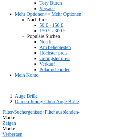
Tory Burch
Versace
Mehr Optionen
>
<
Mehr Optionen
Nach Preis
50 £ - 150 £
150 £ - 300 £
Populäre Suchen
Neu in
Am beliebtesten
Höchster preis
Geringster preis
Verkauf
Polaroid-kinder
Mein Konto
Auge Brille
Damen Jimmy Choo Auge Brille
Filter-Suchergenisse
+
Filter ausblenden
-
Marke
Zeigen
Marke
Verbergen