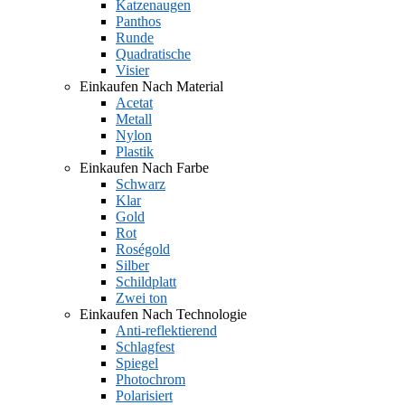
Katzenaugen
Panthos
Runde
Quadratische
Visier
Einkaufen Nach Material
Acetat
Metall
Nylon
Plastik
Einkaufen Nach Farbe
Schwarz
Klar
Gold
Rot
Roségold
Silber
Schildplatt
Zwei ton
Einkaufen Nach Technologie
Anti-reflektierend
Schlagfest
Spiegel
Photochrom
Polarisiert