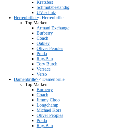
Kratzfest
Schmutzbeständig
UV-schutz
Herrenbrille
>
<
Herrenbrille
Top Marken
Armani Exchange
Burberry
Coach
Oakley
Oliver Peoples
Prada
Ray-Ban
Tory Burch
Versace
Verso
Damenbrille
>
<
Damenbrille
Top Marken
Burberry
Coach
Jimmy Choo
Longchamp
Michael Kors
Oliver Peoples
Prada
Ray-Ban