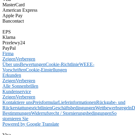
MasterCard
American Express
Apple Pay
Bancontact
EPS
Klarna
Przelewy24
PayPal
Firma
Zeigen
Verbergen
Über uns
Bewertungen
Cookie-Richtlinie
WEEE-
Vorschriften
Cookie-Einstellungen
Erkunden
Zeigen
Verbergen
Alle Sonnenbrillen
Kundenservice
Zeigen
Verbergen
Kontaktiere uns
Preisformular
Lieferinformationen
Rückgabe- und
Rückerstattungsrichtlinien
Geschäftsbedingungen
Wettbewerbsregeln
D
Bestimmungen
Widerrufsrecht / Stornierungsbedingungen
So
stornieren Sie
Powered by Google Translate
Visa