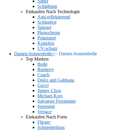
Silber
Schildplatt
Einkaufen Nach Technologie
Anti-reflektierend
Schlagfest
Spiegel
Photochrom
Polarisiert
Kratzfest
UV-schutz
Damen-Sonnenbrille
>
<
Damen-Sonnenbrille
Top Marken
Bolle
Burberry
Coach
Dolce and Gabbana
Gucci
Jimmy Choo
Michael Kors
Salvatore Ferragamo
Serengeti
Versace
Einkaufen Nach Form
Flieger
Schmetterlings