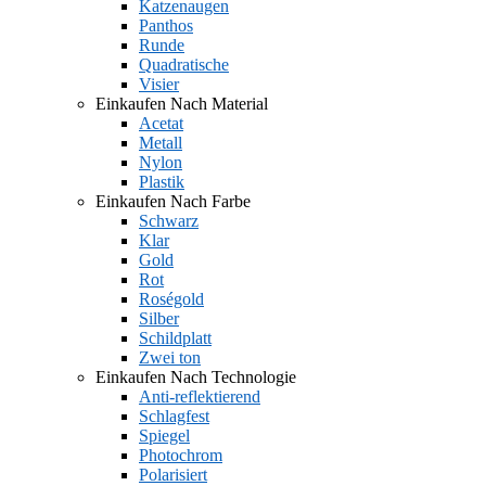
Katzenaugen
Panthos
Runde
Quadratische
Visier
Einkaufen Nach Material
Acetat
Metall
Nylon
Plastik
Einkaufen Nach Farbe
Schwarz
Klar
Gold
Rot
Roségold
Silber
Schildplatt
Zwei ton
Einkaufen Nach Technologie
Anti-reflektierend
Schlagfest
Spiegel
Photochrom
Polarisiert