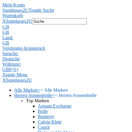
Mein Konto
Sunglasses2U
Toggle Suche
Warenkorb
X
Sunglasses2U
GB
GB
Land:
GB
Vereinigtes Königreich
Sprache:
Deutsche
Währung:
GBP (£)
Toggle Menu
X
Sunglasses2U
Alle Marken
>
<
Alle Marken
Herren-Sonnenbrille
>
<
Herren-Sonnenbrille
Top Marken
Armani Exchange
Bolle
Burberry
Calvin Klein
Coach