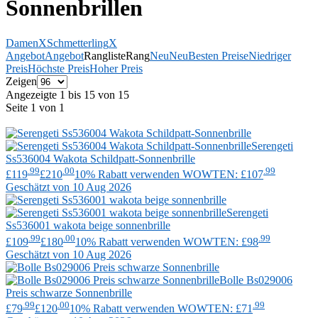
Sonnenbrillen
Damen
X
Schmetterling
X
Angebot
Angebot
Rangliste
Rang
Neu
Neu
Besten Preise
Niedriger
Preis
Höchste Preis
Hoher Preis
Zeigen
Angezeigte 1 bis 15 von 15
Seite 1 von 1
Serengeti
Ss536004 Wakota Schildpatt-Sonnenbrille
.99
.00
.99
£119
£210
10% Rabatt verwenden WOWTEN: £107
Geschätzt von 10 Aug 2026
Serengeti
Ss536001 wakota beige sonnenbrille
.99
.00
.99
£109
£180
10% Rabatt verwenden WOWTEN: £98
Geschätzt von 10 Aug 2026
Bolle
Bs029006
Preis schwarze Sonnenbrille
.99
.00
.99
£79
£120
10% Rabatt verwenden WOWTEN: £71