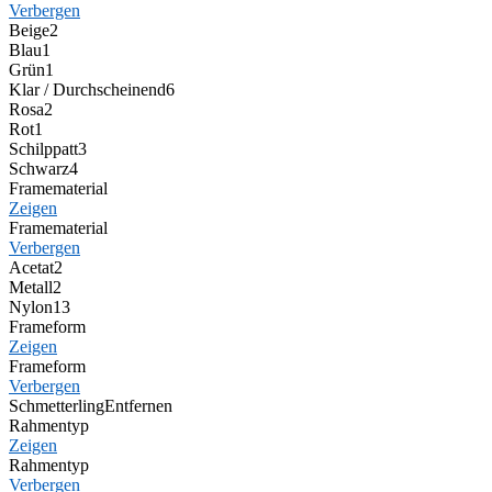
Verbergen
Beige
2
Blau
1
Grün
1
Klar / Durchscheinend
6
Rosa
2
Rot
1
Schilppatt
3
Schwarz
4
Framematerial
Zeigen
Framematerial
Verbergen
Acetat
2
Metall
2
Nylon
13
Frameform
Zeigen
Frameform
Verbergen
Schmetterling
Entfernen
Rahmentyp
Zeigen
Rahmentyp
Verbergen