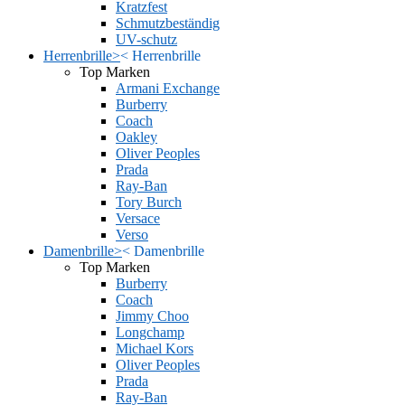
Kratzfest
Schmutzbeständig
UV-schutz
Herrenbrille
>
<
Herrenbrille
Top Marken
Armani Exchange
Burberry
Coach
Oakley
Oliver Peoples
Prada
Ray-Ban
Tory Burch
Versace
Verso
Damenbrille
>
<
Damenbrille
Top Marken
Burberry
Coach
Jimmy Choo
Longchamp
Michael Kors
Oliver Peoples
Prada
Ray-Ban