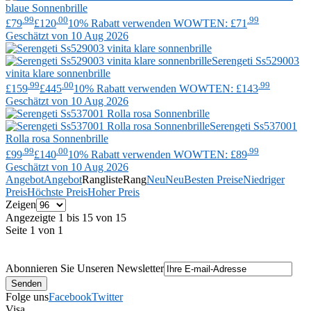
blaue Sonnenbrille
.99
.00
.99
£79
£120
10% Rabatt verwenden WOWTEN: £71
Geschätzt von 10 Aug 2026
Serengeti
Ss529003
vinita klare sonnenbrille
.99
.00
.99
£159
£445
10% Rabatt verwenden WOWTEN: £143
Geschätzt von 10 Aug 2026
Serengeti
Ss537001
Rolla rosa Sonnenbrille
.99
.00
.99
£99
£140
10% Rabatt verwenden WOWTEN: £89
Geschätzt von 10 Aug 2026
Angebot
Angebot
Rangliste
Rang
Neu
Neu
Besten Preise
Niedriger
Preis
Höchste Preis
Hoher Preis
Zeigen
Angezeigte 1 bis 15 von 15
Seite 1 von 1
Abonnieren Sie Unseren Newsletter
Folge uns
Facebook
Twitter
Visa