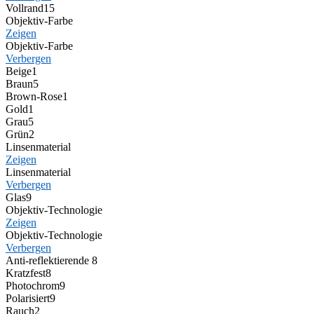
Vollrand
15
Objektiv-Farbe
Zeigen
Objektiv-Farbe
Verbergen
Beige
1
Braun
5
Brown-Rose
1
Gold
1
Grau
5
Grün
2
Linsenmaterial
Zeigen
Linsenmaterial
Verbergen
Glas
9
Objektiv-Technologie
Zeigen
Objektiv-Technologie
Verbergen
Anti-reflektierende
8
Kratzfest
8
Photochrom
9
Polarisiert
9
Rauch
2