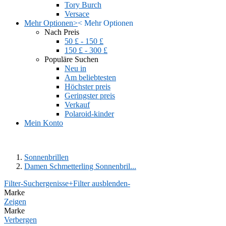
Tory Burch
Versace
Mehr Optionen
>
<
Mehr Optionen
Nach Preis
50 £ - 150 £
150 £ - 300 £
Populäre Suchen
Neu in
Am beliebtesten
Höchster preis
Geringster preis
Verkauf
Polaroid-kinder
Mein Konto
Sonnenbrillen
Damen Schmetterling Sonnenbril...
Filter-Suchergenisse
+
Filter ausblenden
-
Marke
Zeigen
Marke
Verbergen