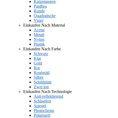
Katzenaugen
Panthos
Runde
Quadratische
Visier
Einkaufen Nach Material
Acetat
Metall
Nylon
Plastik
Einkaufen Nach Farbe
Schwarz
Klar
Gold
Rot
Roségold
Silber
Schildplatt
Zwei ton
Einkaufen Nach Technologie
Anti-reflektierend
Schlagfest
Spiegel
Photochrom
Polarisiert