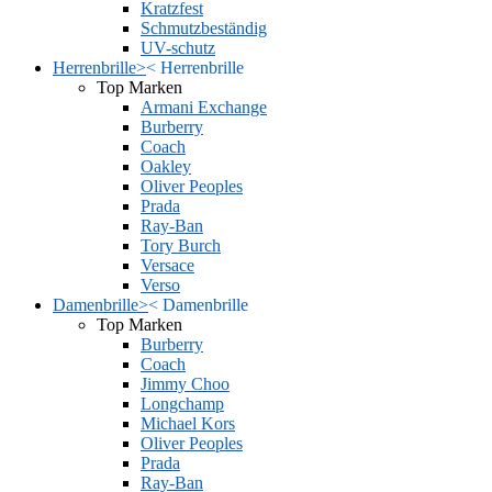
Kratzfest
Schmutzbeständig
UV-schutz
Herrenbrille
>
<
Herrenbrille
Top Marken
Armani Exchange
Burberry
Coach
Oakley
Oliver Peoples
Prada
Ray-Ban
Tory Burch
Versace
Verso
Damenbrille
>
<
Damenbrille
Top Marken
Burberry
Coach
Jimmy Choo
Longchamp
Michael Kors
Oliver Peoples
Prada
Ray-Ban