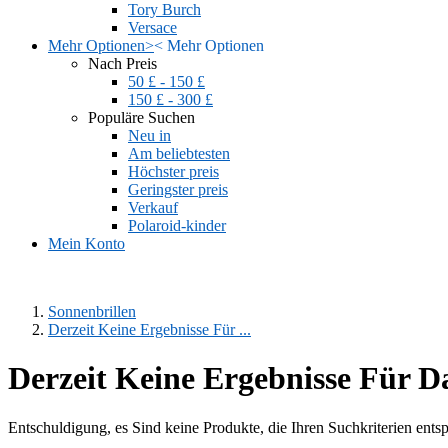
Tory Burch
Versace
Mehr Optionen
>
<
Mehr Optionen
Nach Preis
50 £ - 150 £
150 £ - 300 £
Populäre Suchen
Neu in
Am beliebtesten
Höchster preis
Geringster preis
Verkauf
Polaroid-kinder
Mein Konto
Sonnenbrillen
Derzeit Keine Ergebnisse Für ...
Derzeit Keine Ergebnisse Für 
Entschuldigung, es Sind keine Produkte, die Ihren Suchkriterien ents