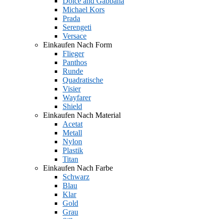
Dolce and Gabbana
Michael Kors
Prada
Serengeti
Versace
Einkaufen Nach Form
Flieger
Panthos
Runde
Quadratische
Visier
Wayfarer
Shield
Einkaufen Nach Material
Acetat
Metall
Nylon
Plastik
Titan
Einkaufen Nach Farbe
Schwarz
Blau
Klar
Gold
Grau