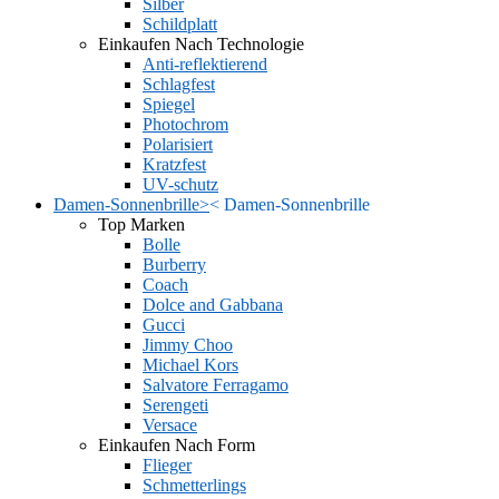
Silber
Schildplatt
Einkaufen Nach Technologie
Anti-reflektierend
Schlagfest
Spiegel
Photochrom
Polarisiert
Kratzfest
UV-schutz
Damen-Sonnenbrille
>
<
Damen-Sonnenbrille
Top Marken
Bolle
Burberry
Coach
Dolce and Gabbana
Gucci
Jimmy Choo
Michael Kors
Salvatore Ferragamo
Serengeti
Versace
Einkaufen Nach Form
Flieger
Schmetterlings