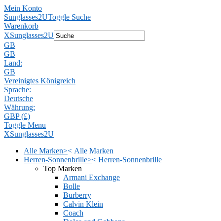
Mein Konto
Sunglasses2U
Toggle Suche
Warenkorb
X
Sunglasses2U
GB
GB
Land:
GB
Vereinigtes Königreich
Sprache:
Deutsche
Währung:
GBP (£)
Toggle Menu
X
Sunglasses2U
Alle Marken
>
<
Alle Marken
Herren-Sonnenbrille
>
<
Herren-Sonnenbrille
Top Marken
Armani Exchange
Bolle
Burberry
Calvin Klein
Coach