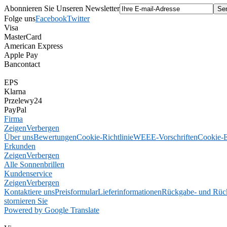
Abonnieren Sie Unseren Newsletter
Folge uns
Facebook
Twitter
Visa
MasterCard
American Express
Apple Pay
Bancontact
EPS
Klarna
Przelewy24
PayPal
Firma
Zeigen
Verbergen
Über uns
Bewertungen
Cookie-Richtlinie
WEEE-Vorschriften
Cookie-E
Erkunden
Zeigen
Verbergen
Alle Sonnenbrillen
Kundenservice
Zeigen
Verbergen
Kontaktiere uns
Preisformular
Lieferinformationen
Rückgabe- und Rücke
stornieren Sie
Powered by Google Translate