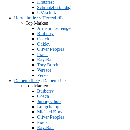
Kratzfest
Schmutzbeständig
UV-schutz
Herrenbrille
>
<
Herrenbrille
Top Marken
Armani Exchange
Burberry
Coach
Oakley
Oliver Peoples
Prada
Ray-Ban
Tory Burch
Versace
Verso
Damenbrille
>
<
Damenbrille
Top Marken
Burberry
Coach
Jimmy Choo
Longchamp
Michael Kors
Oliver Peoples
Prada
Ray-Ban