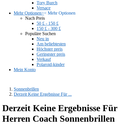
Tory Burch
Versace
Mehr Optionen
>
<
Mehr Optionen
Nach Preis
50 £ - 150 £
150 £ - 300 £
Populäre Suchen
Neu in
Am beliebtesten
Höchster preis
Geringster preis
Verkauf
Polaroid-kinder
Mein Konto
Sonnenbrillen
Derzeit Keine Ergebnisse Für ...
Derzeit Keine Ergebnisse Für
Herren Coach Sonnenbrillen