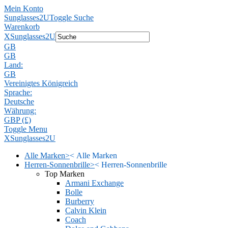
Mein Konto
Sunglasses2U
Toggle Suche
Warenkorb
X
Sunglasses2U
GB
GB
Land:
GB
Vereinigtes Königreich
Sprache:
Deutsche
Währung:
GBP (£)
Toggle Menu
X
Sunglasses2U
Alle Marken
>
<
Alle Marken
Herren-Sonnenbrille
>
<
Herren-Sonnenbrille
Top Marken
Armani Exchange
Bolle
Burberry
Calvin Klein
Coach