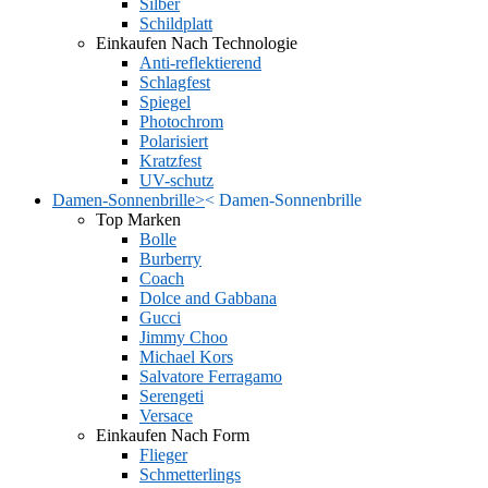
Silber
Schildplatt
Einkaufen Nach Technologie
Anti-reflektierend
Schlagfest
Spiegel
Photochrom
Polarisiert
Kratzfest
UV-schutz
Damen-Sonnenbrille
>
<
Damen-Sonnenbrille
Top Marken
Bolle
Burberry
Coach
Dolce and Gabbana
Gucci
Jimmy Choo
Michael Kors
Salvatore Ferragamo
Serengeti
Versace
Einkaufen Nach Form
Flieger
Schmetterlings