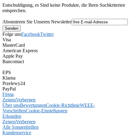
Entschuldigung, es Sind keine Produkte, die Ihren Suchkriterien
entsprechen.
Abonnieren Sie Unseren Newsletter
Folge uns
Facebook
Twitter
Visa
MasterCard
American Express
Apple Pay
Bancontact
EPS
Klarna
Przelewy24
PayPal
Firma
Zeigen
Verbergen
Über uns
Bewertungen
Cookie-Richtlinie
WEEE-
Vorschriften
Cookie-Einstellungen
Erkunden
Zeigen
Verbergen
Alle Sonnenbrillen
Kundenservice