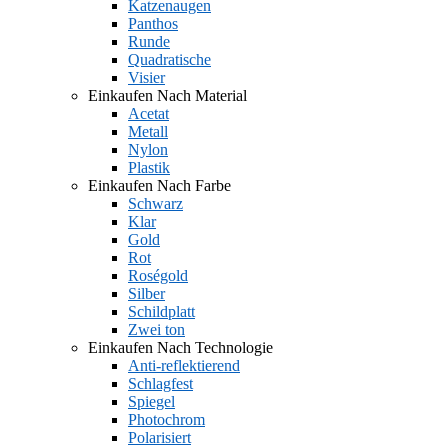
Katzenaugen
Panthos
Runde
Quadratische
Visier
Einkaufen Nach Material
Acetat
Metall
Nylon
Plastik
Einkaufen Nach Farbe
Schwarz
Klar
Gold
Rot
Roségold
Silber
Schildplatt
Zwei ton
Einkaufen Nach Technologie
Anti-reflektierend
Schlagfest
Spiegel
Photochrom
Polarisiert