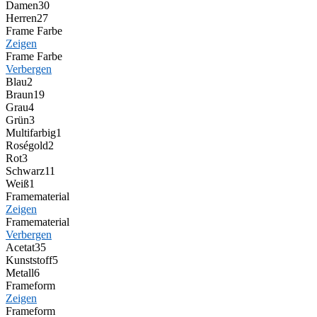
Damen
30
Herren
27
Frame Farbe
Zeigen
Frame Farbe
Verbergen
Blau
2
Braun
19
Grau
4
Grün
3
Multifarbig
1
Roségold
2
Rot
3
Schwarz
11
Weiß
1
Framematerial
Zeigen
Framematerial
Verbergen
Acetat
35
Kunststoff
5
Metall
6
Frameform
Zeigen
Frameform