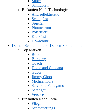
Silber
Schildplatt
Einkaufen Nach Technologie
Anti-reflektierend
Schlagfest
Spiegel
Photochrom
Polarisiert
Kratzfest
UV-schutz
Damen-Sonnenbrille
>
<
Damen-Sonnenbrille
Top Marken
Bolle
Burberry
Coach
Dolce and Gabbana
Gucci
Jimmy Choo
Michael Kors
Salvatore Ferragamo
Serengeti
Versace
Einkaufen Nach Form
Flieger
Schmetterlings