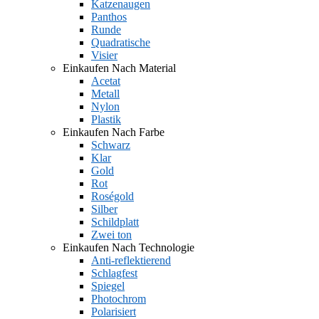
Katzenaugen
Panthos
Runde
Quadratische
Visier
Einkaufen Nach Material
Acetat
Metall
Nylon
Plastik
Einkaufen Nach Farbe
Schwarz
Klar
Gold
Rot
Roségold
Silber
Schildplatt
Zwei ton
Einkaufen Nach Technologie
Anti-reflektierend
Schlagfest
Spiegel
Photochrom
Polarisiert