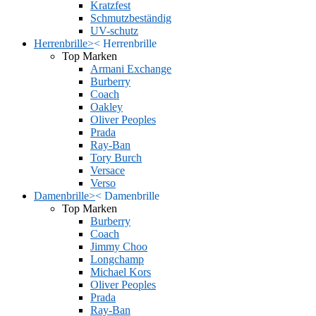
Kratzfest
Schmutzbeständig
UV-schutz
Herrenbrille
>
<
Herrenbrille
Top Marken
Armani Exchange
Burberry
Coach
Oakley
Oliver Peoples
Prada
Ray-Ban
Tory Burch
Versace
Verso
Damenbrille
>
<
Damenbrille
Top Marken
Burberry
Coach
Jimmy Choo
Longchamp
Michael Kors
Oliver Peoples
Prada
Ray-Ban