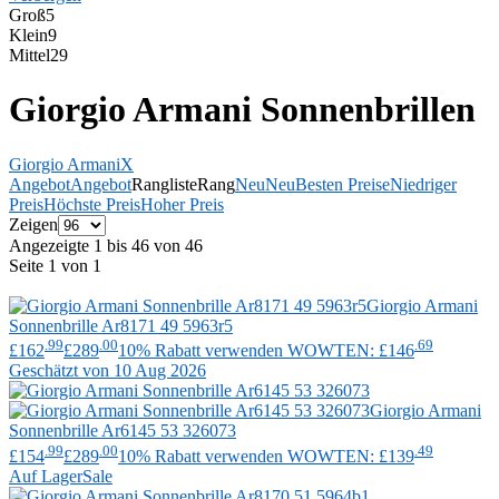
Groß
5
Klein
9
Mittel
29
Giorgio Armani Sonnenbrillen
Giorgio Armani
X
Angebot
Angebot
Rangliste
Rang
Neu
Neu
Besten Preise
Niedriger
Preis
Höchste Preis
Hoher Preis
Zeigen
Angezeigte 1 bis 46 von 46
Seite 1 von 1
Giorgio Armani
Sonnenbrille Ar8171 49 5963r5
.99
.00
.69
£162
£289
10% Rabatt verwenden WOWTEN: £146
Geschätzt von 10 Aug 2026
Giorgio Armani
Sonnenbrille Ar6145 53 326073
.99
.00
.49
£154
£289
10% Rabatt verwenden WOWTEN: £139
Auf Lager
Sale