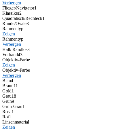
Verbergen
Flieger/Navigator
1
Klassiker
2
Quadratisch/Rechteck
1
Runde/Ovale
3
Rahmentyp
Zeigen
Rahmentyp
Verbergen
Halb Randlos
3
Vollrand
43
Objektiv-Farbe
Zeigen
Objektiv-Farbe
Verbergen
Blau
4
Braun
11
Gold
1
Grau
18
Grün
9
Grün-Grau
1
Rosa
1
Rot
1
Linsenmaterial
Zeigen