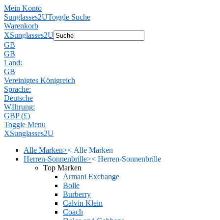
Mein Konto
Sunglasses2U
Toggle Suche
Warenkorb
X
Sunglasses2U
GB
GB
Land:
GB
Vereinigtes Königreich
Sprache:
Deutsche
Währung:
GBP (£)
Toggle Menu
X
Sunglasses2U
Alle Marken
>
<
Alle Marken
Herren-Sonnenbrille
>
<
Herren-Sonnenbrille
Top Marken
Armani Exchange
Bolle
Burberry
Calvin Klein
Coach