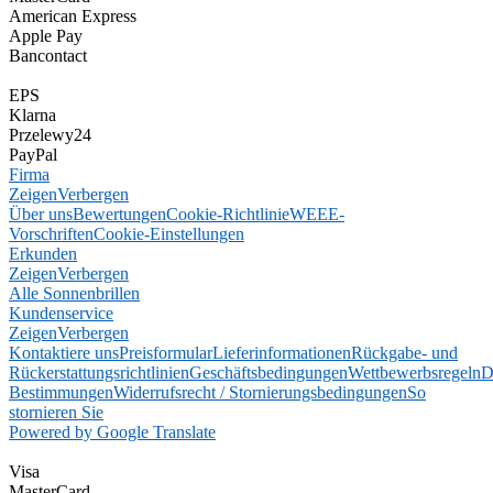
American Express
Apple Pay
Bancontact
EPS
Klarna
Przelewy24
PayPal
Firma
Zeigen
Verbergen
Über uns
Bewertungen
Cookie-Richtlinie
WEEE-
Vorschriften
Cookie-Einstellungen
Erkunden
Zeigen
Verbergen
Alle Sonnenbrillen
Kundenservice
Zeigen
Verbergen
Kontaktiere uns
Preisformular
Lieferinformationen
Rückgabe- und
Rückerstattungsrichtlinien
Geschäftsbedingungen
Wettbewerbsregeln
D
Bestimmungen
Widerrufsrecht / Stornierungsbedingungen
So
stornieren Sie
Powered by Google Translate
Visa
MasterCard