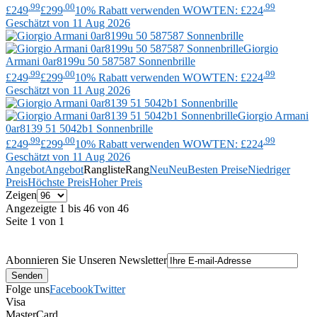
.99
.00
.99
£249
£299
10% Rabatt verwenden WOWTEN: £224
Geschätzt von 11 Aug 2026
Giorgio
Armani
0ar8199u 50 587587 Sonnenbrille
.99
.00
.99
£249
£299
10% Rabatt verwenden WOWTEN: £224
Geschätzt von 11 Aug 2026
Giorgio Armani
0ar8139 51 5042b1 Sonnenbrille
.99
.00
.99
£249
£299
10% Rabatt verwenden WOWTEN: £224
Geschätzt von 11 Aug 2026
Angebot
Angebot
Rangliste
Rang
Neu
Neu
Besten Preise
Niedriger
Preis
Höchste Preis
Hoher Preis
Zeigen
Angezeigte 1 bis 46 von 46
Seite 1 von 1
Abonnieren Sie Unseren Newsletter
Folge uns
Facebook
Twitter
Visa
MasterCard