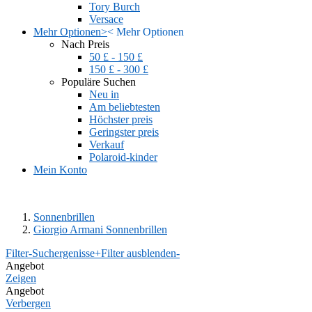
Tory Burch
Versace
Mehr Optionen
>
<
Mehr Optionen
Nach Preis
50 £ - 150 £
150 £ - 300 £
Populäre Suchen
Neu in
Am beliebtesten
Höchster preis
Geringster preis
Verkauf
Polaroid-kinder
Mein Konto
Sonnenbrillen
Giorgio Armani Sonnenbrillen
Filter-Suchergenisse
+
Filter ausblenden
-
Angebot
Zeigen
Angebot
Verbergen