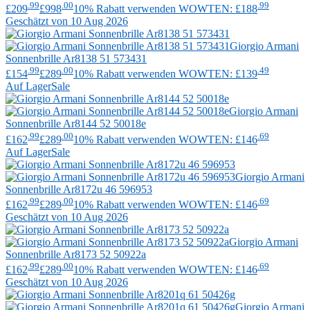
.99
.00
.99
£209
£998
10% Rabatt verwenden WOWTEN: £188
Geschätzt von 10 Aug 2026
Giorgio Armani
Sonnenbrille Ar8138 51 573431
.99
.00
.49
£154
£289
10% Rabatt verwenden WOWTEN: £139
Auf Lager
Sale
Giorgio Armani
Sonnenbrille Ar8144 52 50018e
.99
.00
.69
£162
£289
10% Rabatt verwenden WOWTEN: £146
Auf Lager
Sale
Giorgio Armani
Sonnenbrille Ar8172u 46 596953
.99
.00
.69
£162
£289
10% Rabatt verwenden WOWTEN: £146
Geschätzt von 10 Aug 2026
Giorgio Armani
Sonnenbrille Ar8173 52 50922a
.99
.00
.69
£162
£289
10% Rabatt verwenden WOWTEN: £146
Geschätzt von 10 Aug 2026
Giorgio Armani