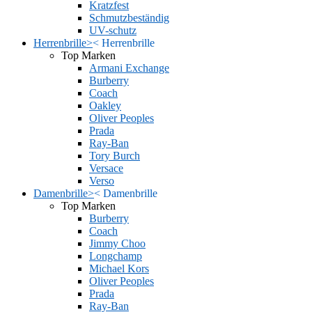
Kratzfest
Schmutzbeständig
UV-schutz
Herrenbrille
>
<
Herrenbrille
Top Marken
Armani Exchange
Burberry
Coach
Oakley
Oliver Peoples
Prada
Ray-Ban
Tory Burch
Versace
Verso
Damenbrille
>
<
Damenbrille
Top Marken
Burberry
Coach
Jimmy Choo
Longchamp
Michael Kors
Oliver Peoples
Prada
Ray-Ban