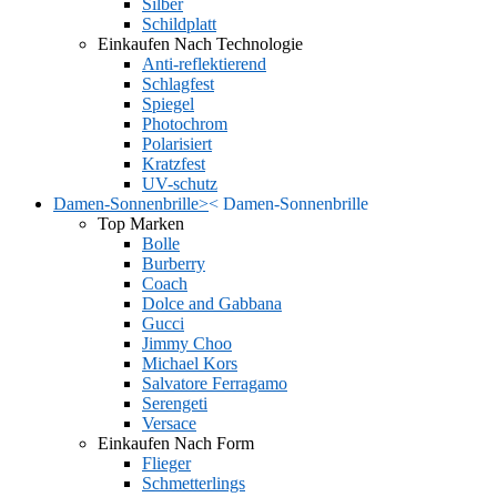
Silber
Schildplatt
Einkaufen Nach Technologie
Anti-reflektierend
Schlagfest
Spiegel
Photochrom
Polarisiert
Kratzfest
UV-schutz
Damen-Sonnenbrille
>
<
Damen-Sonnenbrille
Top Marken
Bolle
Burberry
Coach
Dolce and Gabbana
Gucci
Jimmy Choo
Michael Kors
Salvatore Ferragamo
Serengeti
Versace
Einkaufen Nach Form
Flieger
Schmetterlings