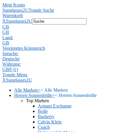
Mein Konto
Sunglasses2U
Toggle Suche
Warenkorb
X
Sunglasses2U
GB
GB
Land:
GB
Vereinigtes Königreich
Sprache:
Deutsche
Währung:
GBP (£)
Toggle Menu
X
Sunglasses2U
Alle Marken
>
<
Alle Marken
Herren-Sonnenbrille
>
<
Herren-Sonnenbrille
Top Marken
Armani Exchange
Bolle
Burberry
Calvin Klein
Coach