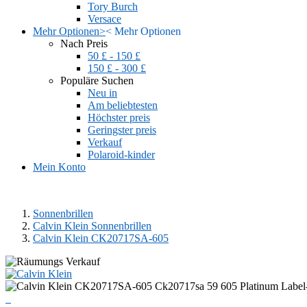
Tory Burch
Versace
Mehr Optionen
>
<
Mehr Optionen
Nach Preis
50 £ - 150 £
150 £ - 300 £
Populäre Suchen
Neu in
Am beliebtesten
Höchster preis
Geringster preis
Verkauf
Polaroid-kinder
Mein Konto
Sonnenbrillen
Calvin Klein Sonnenbrillen
Calvin Klein CK20717SA-605