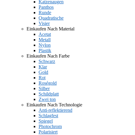
Katzenaugen
Panthos
Runde
Quadratische
Visier
Einkaufen Nach Material
Acetat
Metall
Nylon
Plastik
Einkaufen Nach Farbe
Schwarz
Klar
Gold
Rot
Roségold
Silber
Schildplatt
Zwei ton
Einkaufen Nach Technologie
Anti-reflektierend
Schlagfest
Spiegel
Photochrom
Polarisiert