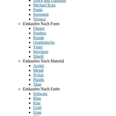
Dolce and Gabbana
Michael Kors
Prada
Serengeti
Versace
Einkaufen Nach Form
Flieger
Panthos
Runde
Quadratische
Visier
Wayfarer
Shield
Einkaufen Nach Material
Acetat
Metall
Nylon
Plastik
Titan
Einkaufen Nach Farbe
Schwarz
Blau
Klar
Gold
Grau