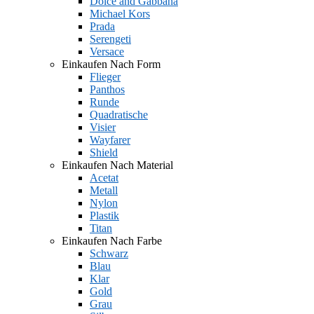
Dolce and Gabbana
Michael Kors
Prada
Serengeti
Versace
Einkaufen Nach Form
Flieger
Panthos
Runde
Quadratische
Visier
Wayfarer
Shield
Einkaufen Nach Material
Acetat
Metall
Nylon
Plastik
Titan
Einkaufen Nach Farbe
Schwarz
Blau
Klar
Gold
Grau