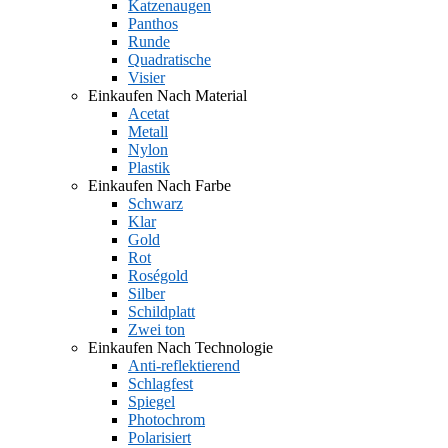
Katzenaugen
Panthos
Runde
Quadratische
Visier
Einkaufen Nach Material
Acetat
Metall
Nylon
Plastik
Einkaufen Nach Farbe
Schwarz
Klar
Gold
Rot
Roségold
Silber
Schildplatt
Zwei ton
Einkaufen Nach Technologie
Anti-reflektierend
Schlagfest
Spiegel
Photochrom
Polarisiert