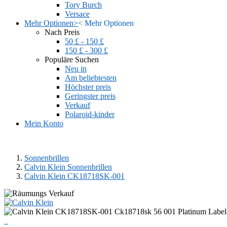
Tory Burch
Versace
Mehr Optionen
>
<
Mehr Optionen
Nach Preis
50 £ - 150 £
150 £ - 300 £
Populäre Suchen
Neu in
Am beliebtesten
Höchster preis
Geringster preis
Verkauf
Polaroid-kinder
Mein Konto
Sonnenbrillen
Calvin Klein Sonnenbrillen
Calvin Klein CK18718SK-001