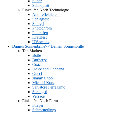
Silber
Schildplatt
Einkaufen Nach Technologie
Anti-reflektierend
Schlagfest
Spiegel
Photochrom
Polarisiert
Kratzfest
UV-schutz
Damen-Sonnenbrille
>
<
Damen-Sonnenbrille
Top Marken
Bolle
Burberry
Coach
Dolce and Gabbana
Gucci
Jimmy Choo
Michael Kors
Salvatore Ferragamo
Serengeti
Versace
Einkaufen Nach Form
Flieger
Schmetterlings