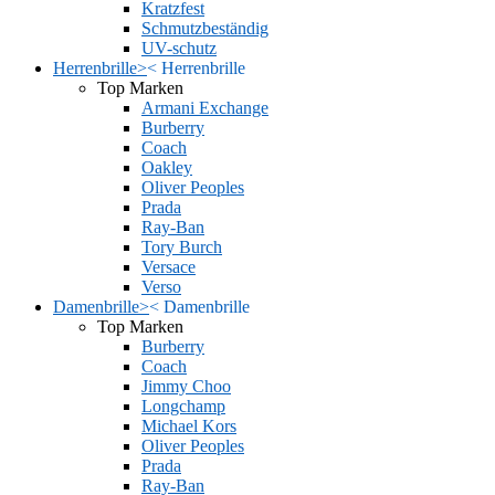
Kratzfest
Schmutzbeständig
UV-schutz
Herrenbrille
>
<
Herrenbrille
Top Marken
Armani Exchange
Burberry
Coach
Oakley
Oliver Peoples
Prada
Ray-Ban
Tory Burch
Versace
Verso
Damenbrille
>
<
Damenbrille
Top Marken
Burberry
Coach
Jimmy Choo
Longchamp
Michael Kors
Oliver Peoples
Prada
Ray-Ban