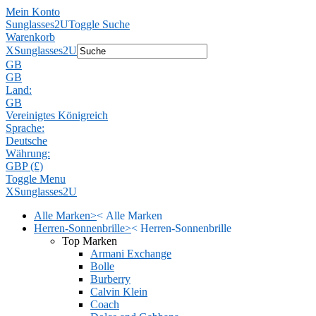
Mein Konto
Sunglasses2U
Toggle Suche
Warenkorb
X
Sunglasses2U
GB
GB
Land:
GB
Vereinigtes Königreich
Sprache:
Deutsche
Währung:
GBP (£)
Toggle Menu
X
Sunglasses2U
Alle Marken
>
<
Alle Marken
Herren-Sonnenbrille
>
<
Herren-Sonnenbrille
Top Marken
Armani Exchange
Bolle
Burberry
Calvin Klein
Coach