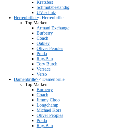
Kratzfest
Schmutzbeständig
UV-schutz
Herrenbrille
>
<
Herrenbrille
Top Marken
Armani Exchange
Burberry
Coach
Oakley
Oliver Peoples
Prada
Ray-Ban
Tory Burch
Versace
Verso
Damenbrille
>
<
Damenbrille
Top Marken
Burberry
Coach
Jimmy Choo
Longchamp
Michael Kors
Oliver Peoples
Prada
Ray-Ban