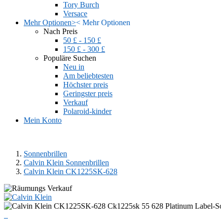
Tory Burch
Versace
Mehr Optionen
>
<
Mehr Optionen
Nach Preis
50 £ - 150 £
150 £ - 300 £
Populäre Suchen
Neu in
Am beliebtesten
Höchster preis
Geringster preis
Verkauf
Polaroid-kinder
Mein Konto
Sonnenbrillen
Calvin Klein Sonnenbrillen
Calvin Klein CK1225SK-628