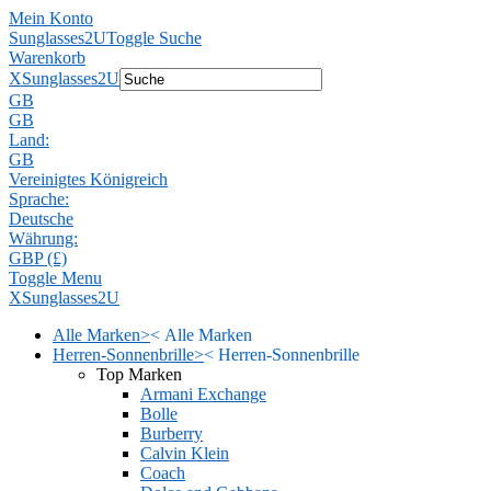
Mein Konto
Sunglasses2U
Toggle Suche
Warenkorb
X
Sunglasses2U
GB
GB
Land:
GB
Vereinigtes Königreich
Sprache:
Deutsche
Währung:
GBP (£)
Toggle Menu
X
Sunglasses2U
Alle Marken
>
<
Alle Marken
Herren-Sonnenbrille
>
<
Herren-Sonnenbrille
Top Marken
Armani Exchange
Bolle
Burberry
Calvin Klein
Coach