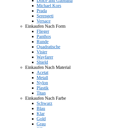
Dolce and Gabbana
Michael Kors
Prada
Serengeti
Versace
Einkaufen Nach Form
Flieger
Panthos
Runde
Quadratische
Visier
Wayfarer
Shield
Einkaufen Nach Material
Acetat
Metall
Nylon
Plastik
Titan
Einkaufen Nach Farbe
Schwarz
Blau
Klar
Gold
Grau