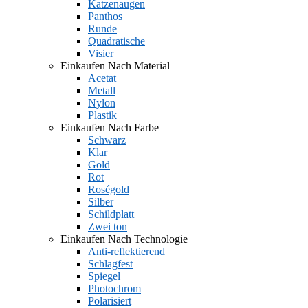
Katzenaugen
Panthos
Runde
Quadratische
Visier
Einkaufen Nach Material
Acetat
Metall
Nylon
Plastik
Einkaufen Nach Farbe
Schwarz
Klar
Gold
Rot
Roségold
Silber
Schildplatt
Zwei ton
Einkaufen Nach Technologie
Anti-reflektierend
Schlagfest
Spiegel
Photochrom
Polarisiert