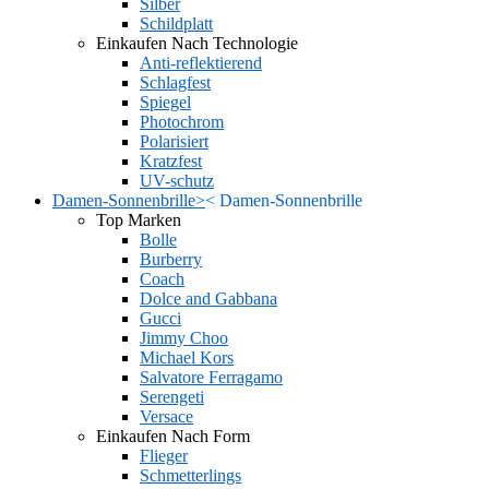
Silber
Schildplatt
Einkaufen Nach Technologie
Anti-reflektierend
Schlagfest
Spiegel
Photochrom
Polarisiert
Kratzfest
UV-schutz
Damen-Sonnenbrille
>
<
Damen-Sonnenbrille
Top Marken
Bolle
Burberry
Coach
Dolce and Gabbana
Gucci
Jimmy Choo
Michael Kors
Salvatore Ferragamo
Serengeti
Versace
Einkaufen Nach Form
Flieger
Schmetterlings