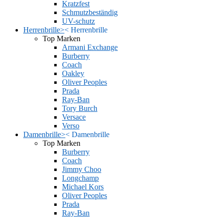
Kratzfest
Schmutzbeständig
UV-schutz
Herrenbrille
>
<
Herrenbrille
Top Marken
Armani Exchange
Burberry
Coach
Oakley
Oliver Peoples
Prada
Ray-Ban
Tory Burch
Versace
Verso
Damenbrille
>
<
Damenbrille
Top Marken
Burberry
Coach
Jimmy Choo
Longchamp
Michael Kors
Oliver Peoples
Prada
Ray-Ban