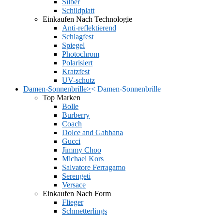
Silber
Schildplatt
Einkaufen Nach Technologie
Anti-reflektierend
Schlagfest
Spiegel
Photochrom
Polarisiert
Kratzfest
UV-schutz
Damen-Sonnenbrille
>
<
Damen-Sonnenbrille
Top Marken
Bolle
Burberry
Coach
Dolce and Gabbana
Gucci
Jimmy Choo
Michael Kors
Salvatore Ferragamo
Serengeti
Versace
Einkaufen Nach Form
Flieger
Schmetterlings