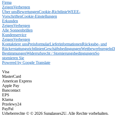
Firma
Zeigen
Verbergen
Über uns
Bewertungen
Cookie-Richtlinie
WEEE-
Vorschriften
Cookie-Einstellungen
Erkunden
Zeigen
Verbergen
Alle Sonnenbrillen
Kundenservice
Zeigen
Verbergen
Kontaktiere uns
Preisformular
Lieferinformationen
Rückgabe- und
Rückerstattungsrichtlinien
Geschäftsbedingungen
Wettbewerbsregeln
D
Bestimmungen
Widerrufsrecht / Stornierungsbedingungen
So
stornieren Sie
Powered by Google Translate
Visa
MasterCard
American Express
Apple Pay
Bancontact
EPS
Klarna
Przelewy24
PayPal
Urheberrechte © © 2026 Sunglasses2U. Alle Rechte vorbehalten.