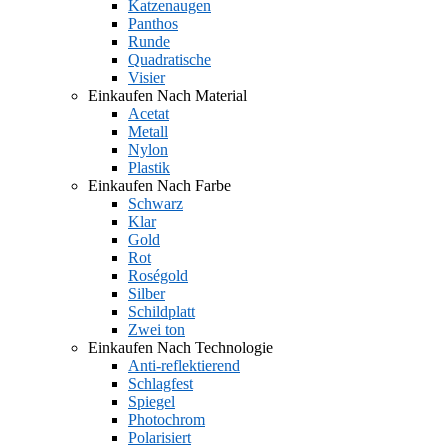
Katzenaugen
Panthos
Runde
Quadratische
Visier
Einkaufen Nach Material
Acetat
Metall
Nylon
Plastik
Einkaufen Nach Farbe
Schwarz
Klar
Gold
Rot
Roségold
Silber
Schildplatt
Zwei ton
Einkaufen Nach Technologie
Anti-reflektierend
Schlagfest
Spiegel
Photochrom
Polarisiert