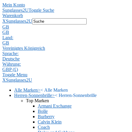
Mein Konto
Sunglasses2U
Toggle Suche
Warenkorb
X
Sunglasses2U
GB
GB
Land:
GB
Vereinigtes Königreich
Sprache:
Deutsche
Währung:
GBP (£)
Toggle Menu
X
Sunglasses2U
Alle Marken
>
<
Alle Marken
Herren-Sonnenbrille
>
<
Herren-Sonnenbrille
Top Marken
Armani Exchange
Bolle
Burberry
Calvin Klein
Coach