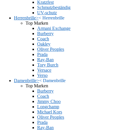
Kratzfest
Schmutzbeständig
UV-schutz
Herrenbrille
>
<
Herrenbrille
Top Marken
Armani Exchange
Burberry
Coach
Oakley
Oliver Peoples
Prada
Ray-Ban
Tory Burch
Versace
Verso
Damenbrille
>
<
Damenbrille
Top Marken
Burberry
Coach
Jimmy Choo
Longchamp
Michael Kors
Oliver Peoples
Prada
Ray-Ban