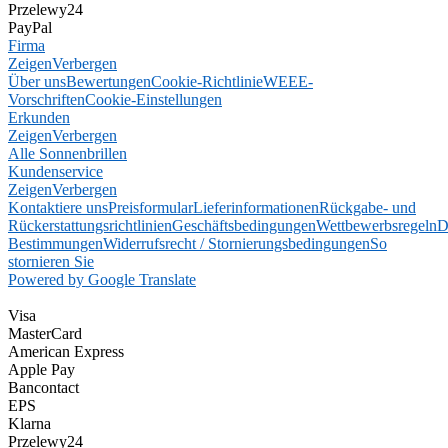
Przelewy24
PayPal
Firma
Zeigen
Verbergen
Über uns
Bewertungen
Cookie-Richtlinie
WEEE-
Vorschriften
Cookie-Einstellungen
Erkunden
Zeigen
Verbergen
Alle Sonnenbrillen
Kundenservice
Zeigen
Verbergen
Kontaktiere uns
Preisformular
Lieferinformationen
Rückgabe- und
Rückerstattungsrichtlinien
Geschäftsbedingungen
Wettbewerbsregeln
D
Bestimmungen
Widerrufsrecht / Stornierungsbedingungen
So
stornieren Sie
Powered by Google Translate
Visa
MasterCard
American Express
Apple Pay
Bancontact
EPS
Klarna
Przelewy24