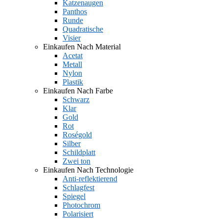
Katzenaugen
Panthos
Runde
Quadratische
Visier
Einkaufen Nach Material
Acetat
Metall
Nylon
Plastik
Einkaufen Nach Farbe
Schwarz
Klar
Gold
Rot
Roségold
Silber
Schildplatt
Zwei ton
Einkaufen Nach Technologie
Anti-reflektierend
Schlagfest
Spiegel
Photochrom
Polarisiert