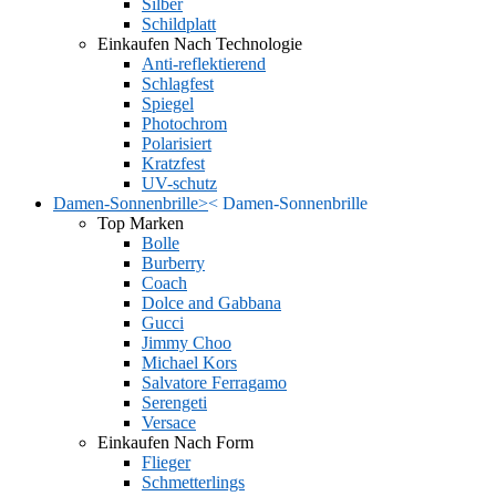
Silber
Schildplatt
Einkaufen Nach Technologie
Anti-reflektierend
Schlagfest
Spiegel
Photochrom
Polarisiert
Kratzfest
UV-schutz
Damen-Sonnenbrille
>
<
Damen-Sonnenbrille
Top Marken
Bolle
Burberry
Coach
Dolce and Gabbana
Gucci
Jimmy Choo
Michael Kors
Salvatore Ferragamo
Serengeti
Versace
Einkaufen Nach Form
Flieger
Schmetterlings