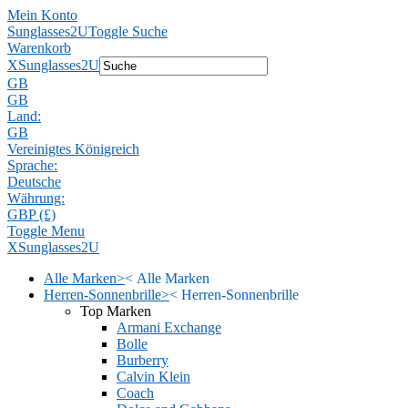
Mein Konto
Sunglasses2U
Toggle Suche
Warenkorb
X
Sunglasses2U
GB
GB
Land:
GB
Vereinigtes Königreich
Sprache:
Deutsche
Währung:
GBP (£)
Toggle Menu
X
Sunglasses2U
Alle Marken
>
<
Alle Marken
Herren-Sonnenbrille
>
<
Herren-Sonnenbrille
Top Marken
Armani Exchange
Bolle
Burberry
Calvin Klein
Coach