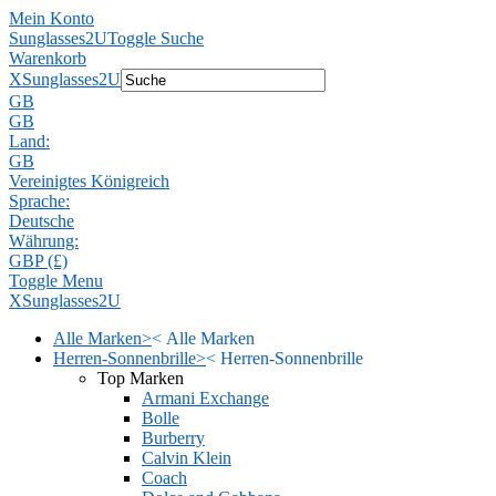
Mein Konto
Sunglasses2U
Toggle Suche
Warenkorb
X
Sunglasses2U
GB
GB
Land:
GB
Vereinigtes Königreich
Sprache:
Deutsche
Währung:
GBP (£)
Toggle Menu
X
Sunglasses2U
Alle Marken
>
<
Alle Marken
Herren-Sonnenbrille
>
<
Herren-Sonnenbrille
Top Marken
Armani Exchange
Bolle
Burberry
Calvin Klein
Coach