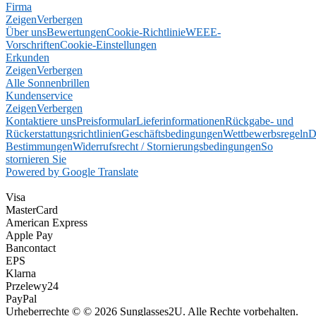
Firma
Zeigen
Verbergen
Über uns
Bewertungen
Cookie-Richtlinie
WEEE-
Vorschriften
Cookie-Einstellungen
Erkunden
Zeigen
Verbergen
Alle Sonnenbrillen
Kundenservice
Zeigen
Verbergen
Kontaktiere uns
Preisformular
Lieferinformationen
Rückgabe- und
Rückerstattungsrichtlinien
Geschäftsbedingungen
Wettbewerbsregeln
D
Bestimmungen
Widerrufsrecht / Stornierungsbedingungen
So
stornieren Sie
Powered by Google Translate
Visa
MasterCard
American Express
Apple Pay
Bancontact
EPS
Klarna
Przelewy24
PayPal
Urheberrechte © © 2026 Sunglasses2U. Alle Rechte vorbehalten.