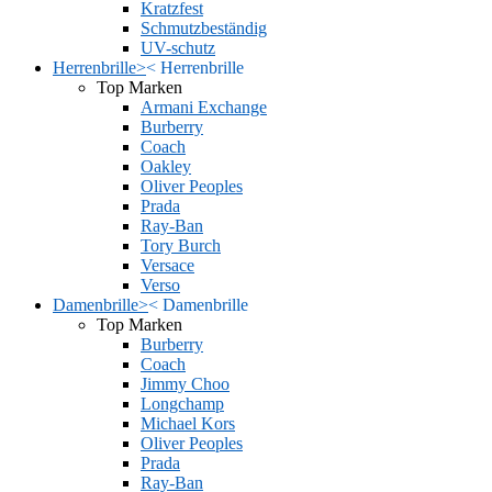
Kratzfest
Schmutzbeständig
UV-schutz
Herrenbrille
>
<
Herrenbrille
Top Marken
Armani Exchange
Burberry
Coach
Oakley
Oliver Peoples
Prada
Ray-Ban
Tory Burch
Versace
Verso
Damenbrille
>
<
Damenbrille
Top Marken
Burberry
Coach
Jimmy Choo
Longchamp
Michael Kors
Oliver Peoples
Prada
Ray-Ban