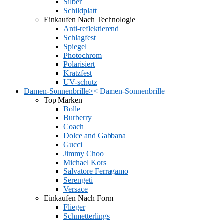
Silber
Schildplatt
Einkaufen Nach Technologie
Anti-reflektierend
Schlagfest
Spiegel
Photochrom
Polarisiert
Kratzfest
UV-schutz
Damen-Sonnenbrille
>
<
Damen-Sonnenbrille
Top Marken
Bolle
Burberry
Coach
Dolce and Gabbana
Gucci
Jimmy Choo
Michael Kors
Salvatore Ferragamo
Serengeti
Versace
Einkaufen Nach Form
Flieger
Schmetterlings