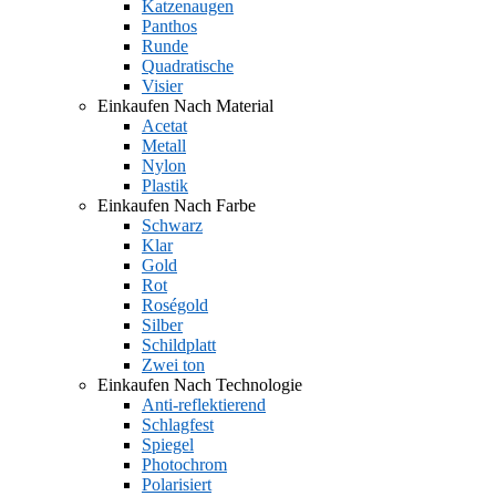
Katzenaugen
Panthos
Runde
Quadratische
Visier
Einkaufen Nach Material
Acetat
Metall
Nylon
Plastik
Einkaufen Nach Farbe
Schwarz
Klar
Gold
Rot
Roségold
Silber
Schildplatt
Zwei ton
Einkaufen Nach Technologie
Anti-reflektierend
Schlagfest
Spiegel
Photochrom
Polarisiert