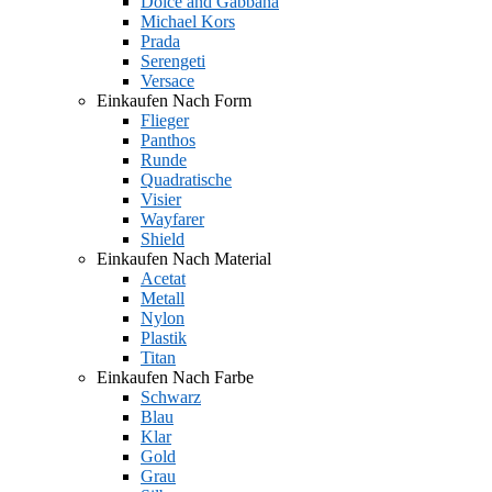
Dolce and Gabbana
Michael Kors
Prada
Serengeti
Versace
Einkaufen Nach Form
Flieger
Panthos
Runde
Quadratische
Visier
Wayfarer
Shield
Einkaufen Nach Material
Acetat
Metall
Nylon
Plastik
Titan
Einkaufen Nach Farbe
Schwarz
Blau
Klar
Gold
Grau