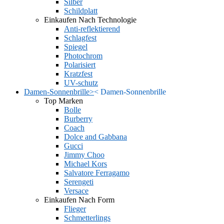
Silber
Schildplatt
Einkaufen Nach Technologie
Anti-reflektierend
Schlagfest
Spiegel
Photochrom
Polarisiert
Kratzfest
UV-schutz
Damen-Sonnenbrille
>
<
Damen-Sonnenbrille
Top Marken
Bolle
Burberry
Coach
Dolce and Gabbana
Gucci
Jimmy Choo
Michael Kors
Salvatore Ferragamo
Serengeti
Versace
Einkaufen Nach Form
Flieger
Schmetterlings