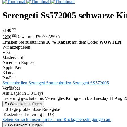
Serengeti
Ss572005 schwarze K
.99
£149
.00
.01
£200
Bewahren £50
(25%)
Erhalten Sie zusätzliche
10 % Rabatt
mit dem Code:
WOWTEN
Wir akzeptieren
Visa
MasterCard
American Express
Apple Pay
Klarna
PayPal
Sonnenbrillen
Serengeti Sonnenbrillen
Serengeti SS572005
Verfügbar
Auf Lager In 1-3 Days
Lieferung geschätzt bis Vereinigtes Königreich bis Tuesday 11 Aug 2
30 Tage problemlose Rückgabe
Kostenlose Lieferung In UK
Sehen Sie sich unsere Liefer- und Rückgabebedingungen an.