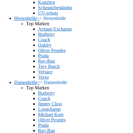
Kratzfest
Schmutzbeständig
UV-schutz
Herrenbrille
>
<
Herrenbrille
Top Marken
Armani Exchange
Burberry
Coach
Oakley
Oliver Peoples
Prada
Ray-Ban
Tory Burch
Versace
Verso
Damenbrille
>
<
Damenbrille
Top Marken
Burberry
Coach
Jimmy Choo
Longchamp
Michael Kors
Oliver Peoples
Prada
Ray-Ban