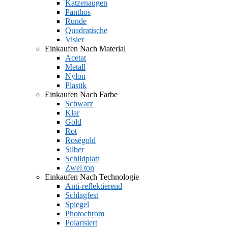
Katzenaugen
Panthos
Runde
Quadratische
Visier
Einkaufen Nach Material
Acetat
Metall
Nylon
Plastik
Einkaufen Nach Farbe
Schwarz
Klar
Gold
Rot
Roségold
Silber
Schildplatt
Zwei ton
Einkaufen Nach Technologie
Anti-reflektierend
Schlagfest
Spiegel
Photochrom
Polarisiert