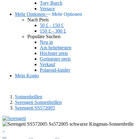
Tory Burch
Versace
Mehr Optionen
>
<
Mehr Optionen
Nach Preis
50 £ - 150 £
150 £ - 300 £
Populäre Suchen
Neu in
Am beliebtesten
Höchster preis
Geringster preis
Verkauf
Polaroid-kinder
Mein Konto
Sonnenbrillen
Serengeti Sonnenbrillen
Serengeti SS572005