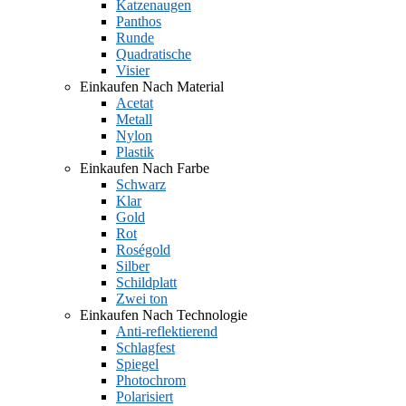
Katzenaugen
Panthos
Runde
Quadratische
Visier
Einkaufen Nach Material
Acetat
Metall
Nylon
Plastik
Einkaufen Nach Farbe
Schwarz
Klar
Gold
Rot
Roségold
Silber
Schildplatt
Zwei ton
Einkaufen Nach Technologie
Anti-reflektierend
Schlagfest
Spiegel
Photochrom
Polarisiert