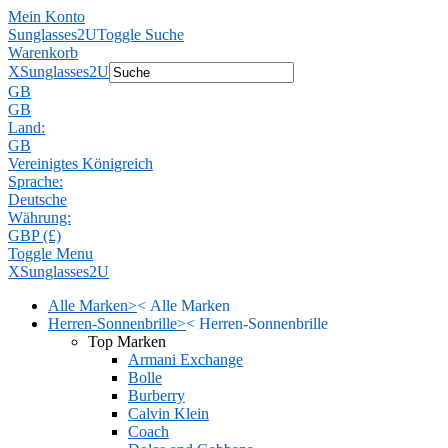
Mein Konto
Sunglasses2U
Toggle Suche
Warenkorb
X
Sunglasses2U
GB
GB
Land:
GB
Vereinigtes Königreich
Sprache:
Deutsche
Währung:
GBP (£)
Toggle Menu
X
Sunglasses2U
Alle Marken
>
<
Alle Marken
Herren-Sonnenbrille
>
<
Herren-Sonnenbrille
Top Marken
Armani Exchange
Bolle
Burberry
Calvin Klein
Coach