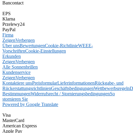
Bancontact
EPS
Klarna
Przelewy24
PayPal
Firma
Zeigen
Verbergen
Über uns
Bewertungen
Cookie-Richtlinie
WEEE-
Vorschriften
Cookie-Einstellungen
Erkunden
Zeigen
Verbergen
Alle Sonnenbrillen
Kundenservice
Zeigen
Verbergen
Kontaktiere uns
Preisformular
Lieferinformationen
Rückgabe- und
Rückerstattungsrichtlinien
Geschäftsbedingungen
Wettbewerbsregeln
D
Bestimmungen
Widerrufsrecht / Stornierungsbedingungen
So
stornieren Sie
Powered by Google Translate
Visa
MasterCard
American Express
Apple Pay