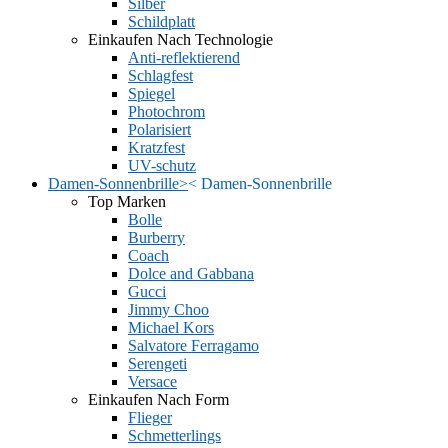
Silber
Schildplatt
Einkaufen Nach Technologie
Anti-reflektierend
Schlagfest
Spiegel
Photochrom
Polarisiert
Kratzfest
UV-schutz
Damen-Sonnenbrille
>
<
Damen-Sonnenbrille
Top Marken
Bolle
Burberry
Coach
Dolce and Gabbana
Gucci
Jimmy Choo
Michael Kors
Salvatore Ferragamo
Serengeti
Versace
Einkaufen Nach Form
Flieger
Schmetterlings