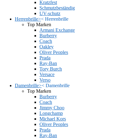
Kratzfest
Schmutzbeständig
UV-schutz
Herrenbrille
>
<
Herrenbrille
Top Marken
Armani Exchange
Burberry
Coach
Oakley
Oliver Peoples
Prada
Ray-Ban
Tory Burch
Versace
Verso
Damenbrille
>
<
Damenbrille
Top Marken
Burberry
Coach
Jimmy Choo
Longchamp
Michael Kors
Oliver Peoples
Prada
Ray-Ban