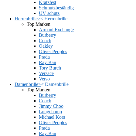
Kratzfest
Schmutzbeständig
UV-schutz
Herrenbrille
>
<
Herrenbrille
Top Marken
Armani Exchange
Burberry
Coach
Oakley
Oliver Peoples
Prada
Ray-Ban
Tory Burch
Versace
Verso
Damenbrille
>
<
Damenbrille
Top Marken
Burberry
Coach
Jimmy Choo
Longchamp
Michael Kors
Oliver Peoples
Prada
Ray-Ban