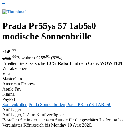
Prada
Pr55ys 57 1ab5s0
modische Sonnenbrille
.99
£149
.00
.01
£405
Bewahren £255
(62%)
Erhalten Sie zusätzliche
10 % Rabatt
mit dem Code:
WOWTEN
Wir akzeptieren
Visa
MasterCard
American Express
Apple Pay
Klarna
PayPal
Sonnenbrillen
Prada Sonnenbrillen
Prada PR55YS-1AB5S0
Auf Lager
Auf Lager, 2 Zum Kauf verfügbar
Bestellen Sie in der nächsten Stunde für die geschätzt Lieferung bis
Vereinigtes Königreich bis Monday 10 Aug 2026.