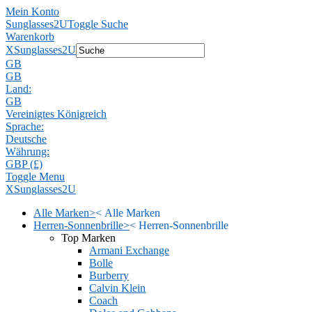
Mein Konto
Sunglasses2U
Toggle Suche
Warenkorb
X
Sunglasses2U
GB
GB
Land:
GB
Vereinigtes Königreich
Sprache:
Deutsche
Währung:
GBP (£)
Toggle Menu
X
Sunglasses2U
Alle Marken
>
<
Alle Marken
Herren-Sonnenbrille
>
<
Herren-Sonnenbrille
Top Marken
Armani Exchange
Bolle
Burberry
Calvin Klein
Coach