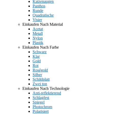
Katzenaugen
Panthos
Runde
Quadratische
Visier
Einkaufen Nach Material
Acetat
Metall
Nylon
Plastik
Einkaufen Nach Farbe
Schwarz
Klar
Gold
Rot
Roségold
Silber
Schildplatt
Zwei ton
Einkaufen Nach Technologie
Anti-reflektierend
Schlagfest
Spiegel
Photochrom
Polarisiert