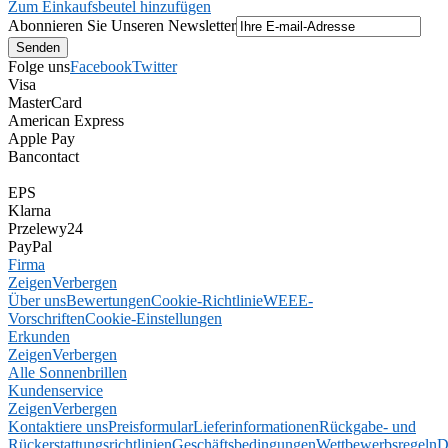
Zum Einkaufsbeutel hinzufügen
Abonnieren Sie Unseren Newsletter
Folge uns
Facebook
Twitter
Visa
MasterCard
American Express
Apple Pay
Bancontact
EPS
Klarna
Przelewy24
PayPal
Firma
Zeigen
Verbergen
Über uns
Bewertungen
Cookie-Richtlinie
WEEE-
Vorschriften
Cookie-Einstellungen
Erkunden
Zeigen
Verbergen
Alle Sonnenbrillen
Kundenservice
Zeigen
Verbergen
Kontaktiere uns
Preisformular
Lieferinformationen
Rückgabe- und
Rückerstattungsrichtlinien
Geschäftsbedingungen
Wettbewerbsregeln
D