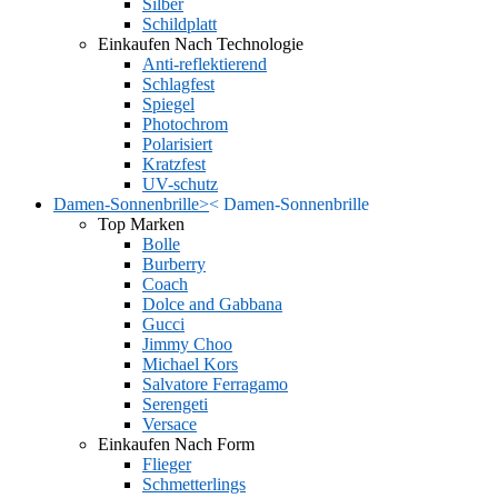
Silber
Schildplatt
Einkaufen Nach Technologie
Anti-reflektierend
Schlagfest
Spiegel
Photochrom
Polarisiert
Kratzfest
UV-schutz
Damen-Sonnenbrille
>
<
Damen-Sonnenbrille
Top Marken
Bolle
Burberry
Coach
Dolce and Gabbana
Gucci
Jimmy Choo
Michael Kors
Salvatore Ferragamo
Serengeti
Versace
Einkaufen Nach Form
Flieger
Schmetterlings