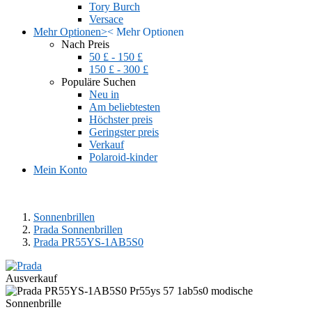
Tory Burch
Versace
Mehr Optionen
>
<
Mehr Optionen
Nach Preis
50 £ - 150 £
150 £ - 300 £
Populäre Suchen
Neu in
Am beliebtesten
Höchster preis
Geringster preis
Verkauf
Polaroid-kinder
Mein Konto
Sonnenbrillen
Prada Sonnenbrillen
Prada PR55YS-1AB5S0
Ausverkauf