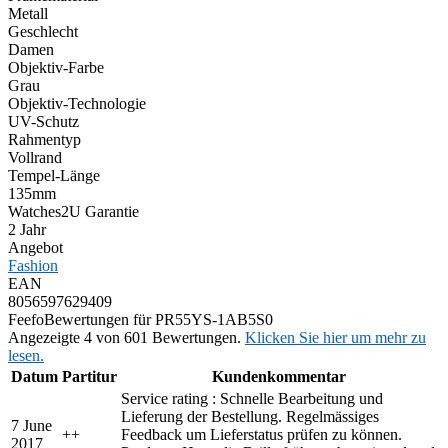
Metall
Geschlecht
Damen
Objektiv-Farbe
Grau
Objektiv-Technologie
UV-Schutz
Rahmentyp
Vollrand
Tempel-Länge
135mm
Watches2U Garantie
2 Jahr
Angebot
Fashion
EAN
8056597629409
Feefo
Bewertungen für PR55YS-1AB5S0
Angezeigte 4 von 601 Bewertungen.
Klicken Sie hier um mehr zu
lesen.
Datum
Partitur
Kundenkommentar
Service rating : Schnelle Bearbeitung und
Lieferung der Bestellung. Regelmässiges
7 June
+
+
Feedback um Lieferstatus prüfen zu können.
2017