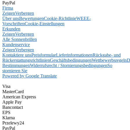
PayPal
Firma
Zeigen
Verbergen
Über uns
Bewertungen
Cookie-Richtlinie
WEEE-
Vorschriften
Cookie-Einstellungen
Erkunden
Zeigen
Verbergen
Alle Sonnenbrillen
Kundenservice
Zeigen
Verbergen
Kontaktiere uns
Preisformular
Lieferinformationen
Rückgabe- und
Rückerstattungsrichtlinien
Geschäftsbedingungen
Wettbewerbsregeln
D
Bestimmungen
Widerrufsrecht / Stornierungsbedingungen
So
stornieren Sie
Powered by Google Translate
Visa
MasterCard
American Express
Apple Pay
Bancontact
EPS
Klarna
Przelewy24
PayPal