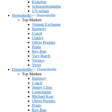
Kratzfest
Schmutzbeständig
UV-schutz
Herrenbrille
>
<
Herrenbrille
Top Marken
Armani Exchange
Burberry
Coach
Oakley
Oliver Peoples
Prada
Ray-Ban
Tory Burch
Versace
Verso
Damenbrille
>
<
Damenbrille
Top Marken
Burberry
Coach
Jimmy Choo
Longchamp
Michael Kors
Oliver Peoples
Prada
Ray-Ban