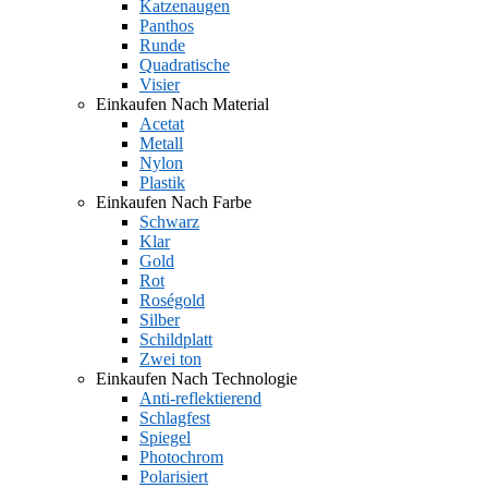
Katzenaugen
Panthos
Runde
Quadratische
Visier
Einkaufen Nach Material
Acetat
Metall
Nylon
Plastik
Einkaufen Nach Farbe
Schwarz
Klar
Gold
Rot
Roségold
Silber
Schildplatt
Zwei ton
Einkaufen Nach Technologie
Anti-reflektierend
Schlagfest
Spiegel
Photochrom
Polarisiert