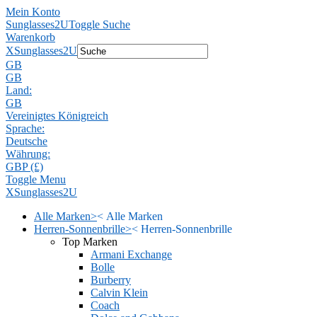
Mein Konto
Sunglasses2U
Toggle Suche
Warenkorb
X
Sunglasses2U
GB
GB
Land:
GB
Vereinigtes Königreich
Sprache:
Deutsche
Währung:
GBP (£)
Toggle Menu
X
Sunglasses2U
Alle Marken
>
<
Alle Marken
Herren-Sonnenbrille
>
<
Herren-Sonnenbrille
Top Marken
Armani Exchange
Bolle
Burberry
Calvin Klein
Coach