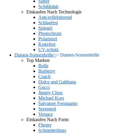
Silber
Schildplatt
Einkaufen Nach Technologie
Anti-reflektierend
Schlagfest
Spiegel
Photochrom
Polarisiert
Kratzfest
UV-schutz
Damen-Sonnenbrille
>
<
Damen-Sonnenbrille
Top Marken
Bolle
Burberry
Coach
Dolce and Gabbana
Gucci
Jimmy Choo
Michael Kors
Salvatore Ferragamo
Serengeti
Versace
Einkaufen Nach Form
Flieger
Schmetterlings