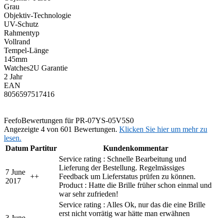
Grau
Objektiv-Technologie
UV-Schutz
Rahmentyp
Vollrand
Tempel-Länge
145mm
Watches2U Garantie
2 Jahr
EAN
8056597517416
Feefo
Bewertungen für PR-07YS-05V5S0
Angezeigte 4 von 601 Bewertungen.
Klicken Sie hier um mehr zu
lesen.
Datum
Partitur
Kundenkommentar
Service rating : Schnelle Bearbeitung und
Lieferung der Bestellung. Regelmässiges
7 June
+
+
Feedback um Lieferstatus prüfen zu können.
2017
Product : Hatte die Brille früher schon einmal und
war sehr zufrieden!
Service rating : Alles Ok, nur das die eine Brille
erst nicht vorrätig war hätte man erwähnen
3 June