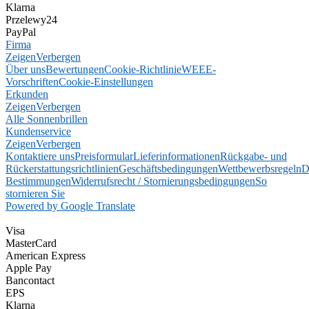
Klarna
Przelewy24
PayPal
Firma
Zeigen
Verbergen
Über uns
Bewertungen
Cookie-Richtlinie
WEEE-
Vorschriften
Cookie-Einstellungen
Erkunden
Zeigen
Verbergen
Alle Sonnenbrillen
Kundenservice
Zeigen
Verbergen
Kontaktiere uns
Preisformular
Lieferinformationen
Rückgabe- und
Rückerstattungsrichtlinien
Geschäftsbedingungen
Wettbewerbsregeln
D
Bestimmungen
Widerrufsrecht / Stornierungsbedingungen
So
stornieren Sie
Powered by Google Translate
Visa
MasterCard
American Express
Apple Pay
Bancontact
EPS
Klarna