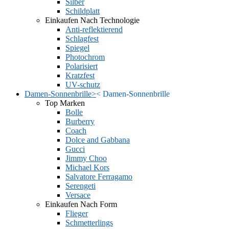
Silber
Schildplatt
Einkaufen Nach Technologie
Anti-reflektierend
Schlagfest
Spiegel
Photochrom
Polarisiert
Kratzfest
UV-schutz
Damen-Sonnenbrille
>
<
Damen-Sonnenbrille
Top Marken
Bolle
Burberry
Coach
Dolce and Gabbana
Gucci
Jimmy Choo
Michael Kors
Salvatore Ferragamo
Serengeti
Versace
Einkaufen Nach Form
Flieger
Schmetterlings