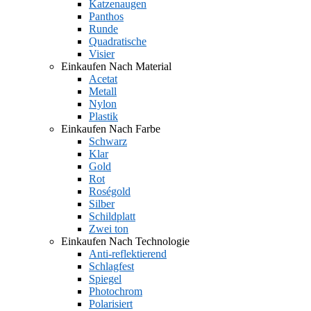
Katzenaugen
Panthos
Runde
Quadratische
Visier
Einkaufen Nach Material
Acetat
Metall
Nylon
Plastik
Einkaufen Nach Farbe
Schwarz
Klar
Gold
Rot
Roségold
Silber
Schildplatt
Zwei ton
Einkaufen Nach Technologie
Anti-reflektierend
Schlagfest
Spiegel
Photochrom
Polarisiert