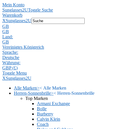
Mein Konto
Sunglasses2U
Toggle Suche
Warenkorb
X
Sunglasses2U
GB
GB
Land:
GB
Vereinigtes Königreich
Sprache:
Deutsche
Währung:
GBP (£)
Toggle Menu
X
Sunglasses2U
Alle Marken
>
<
Alle Marken
Herren-Sonnenbrille
>
<
Herren-Sonnenbrille
Top Marken
Armani Exchange
Bolle
Burberry
Calvin Klein
Coach