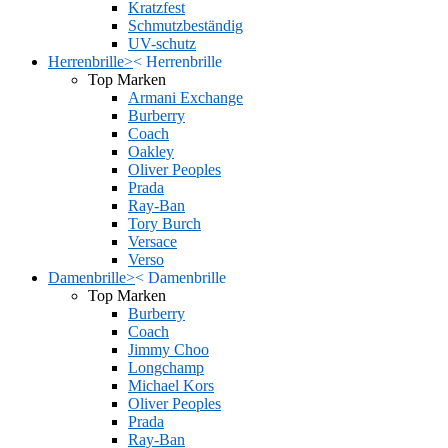
Kratzfest
Schmutzbeständig
UV-schutz
Herrenbrille
>
<
Herrenbrille
Top Marken
Armani Exchange
Burberry
Coach
Oakley
Oliver Peoples
Prada
Ray-Ban
Tory Burch
Versace
Verso
Damenbrille
>
<
Damenbrille
Top Marken
Burberry
Coach
Jimmy Choo
Longchamp
Michael Kors
Oliver Peoples
Prada
Ray-Ban