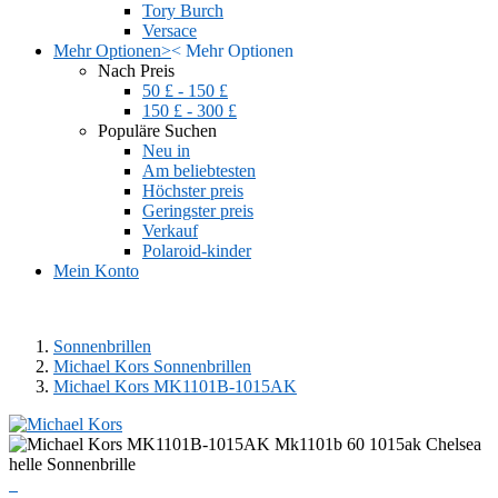
Tory Burch
Versace
Mehr Optionen
>
<
Mehr Optionen
Nach Preis
50 £ - 150 £
150 £ - 300 £
Populäre Suchen
Neu in
Am beliebtesten
Höchster preis
Geringster preis
Verkauf
Polaroid-kinder
Mein Konto
Sonnenbrillen
Michael Kors Sonnenbrillen
Michael Kors MK1101B-1015AK