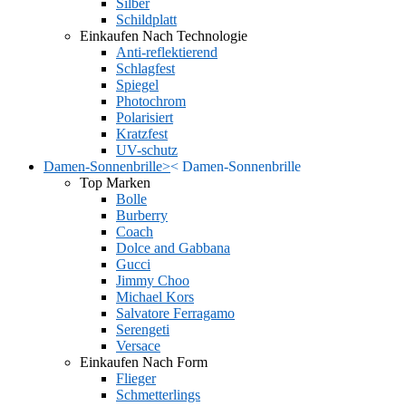
Silber
Schildplatt
Einkaufen Nach Technologie
Anti-reflektierend
Schlagfest
Spiegel
Photochrom
Polarisiert
Kratzfest
UV-schutz
Damen-Sonnenbrille
>
<
Damen-Sonnenbrille
Top Marken
Bolle
Burberry
Coach
Dolce and Gabbana
Gucci
Jimmy Choo
Michael Kors
Salvatore Ferragamo
Serengeti
Versace
Einkaufen Nach Form
Flieger
Schmetterlings