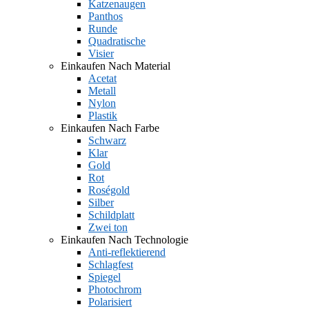
Katzenaugen
Panthos
Runde
Quadratische
Visier
Einkaufen Nach Material
Acetat
Metall
Nylon
Plastik
Einkaufen Nach Farbe
Schwarz
Klar
Gold
Rot
Roségold
Silber
Schildplatt
Zwei ton
Einkaufen Nach Technologie
Anti-reflektierend
Schlagfest
Spiegel
Photochrom
Polarisiert