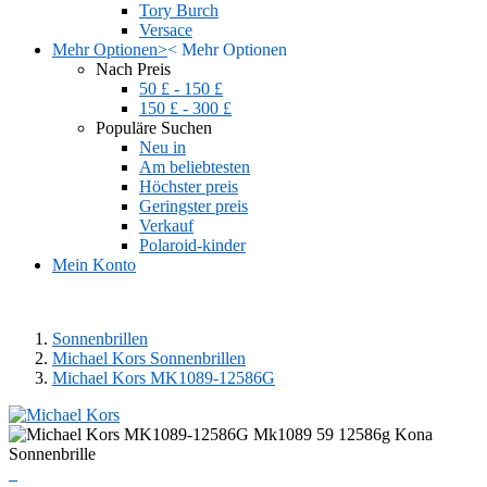
Tory Burch
Versace
Mehr Optionen
>
<
Mehr Optionen
Nach Preis
50 £ - 150 £
150 £ - 300 £
Populäre Suchen
Neu in
Am beliebtesten
Höchster preis
Geringster preis
Verkauf
Polaroid-kinder
Mein Konto
Sonnenbrillen
Michael Kors Sonnenbrillen
Michael Kors MK1089-12586G