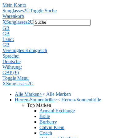
Mein Konto
Sunglasses2U
Toggle Suche
Warenkorb
X
Sunglasses2U
GB
GB
Land:
GB
Vereinigtes Königreich
Sprache:
Deutsche
Währung:
GBP (£)
Toggle Menu
X
Sunglasses2U
Alle Marken
>
<
Alle Marken
Herren-Sonnenbrille
>
<
Herren-Sonnenbrille
Top Marken
Armani Exchange
Bolle
Burberry
Calvin Klein
Coach