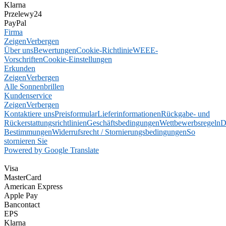
Klarna
Przelewy24
PayPal
Firma
Zeigen
Verbergen
Über uns
Bewertungen
Cookie-Richtlinie
WEEE-
Vorschriften
Cookie-Einstellungen
Erkunden
Zeigen
Verbergen
Alle Sonnenbrillen
Kundenservice
Zeigen
Verbergen
Kontaktiere uns
Preisformular
Lieferinformationen
Rückgabe- und
Rückerstattungsrichtlinien
Geschäftsbedingungen
Wettbewerbsregeln
D
Bestimmungen
Widerrufsrecht / Stornierungsbedingungen
So
stornieren Sie
Powered by Google Translate
Visa
MasterCard
American Express
Apple Pay
Bancontact
EPS
Klarna