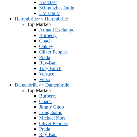
Kratzfest
Schmutzbeständig
UV-schutz
Herrenbrille
>
<
Herrenbrille
Top Marken
Armani Exchange
Burberry
Coach
Oakley
Oliver Peoples
Prada
Ray-Ban
Tory Burch
Versace
Verso
Damenbrille
>
<
Damenbrille
Top Marken
Burberry
Coach
Jimmy Choo
Longchamp
Michael Kors
Oliver Peoples
Prada
Ray-Ban