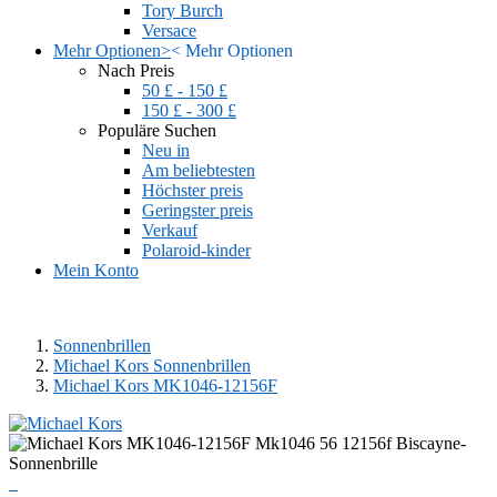
Tory Burch
Versace
Mehr Optionen
>
<
Mehr Optionen
Nach Preis
50 £ - 150 £
150 £ - 300 £
Populäre Suchen
Neu in
Am beliebtesten
Höchster preis
Geringster preis
Verkauf
Polaroid-kinder
Mein Konto
Sonnenbrillen
Michael Kors Sonnenbrillen
Michael Kors MK1046-12156F