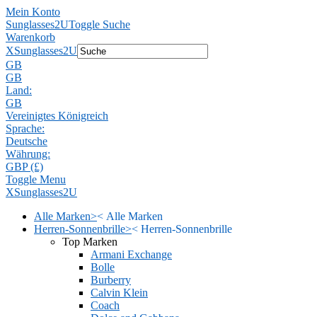
Mein Konto
Sunglasses2U
Toggle Suche
Warenkorb
X
Sunglasses2U
GB
GB
Land:
GB
Vereinigtes Königreich
Sprache:
Deutsche
Währung:
GBP (£)
Toggle Menu
X
Sunglasses2U
Alle Marken
>
<
Alle Marken
Herren-Sonnenbrille
>
<
Herren-Sonnenbrille
Top Marken
Armani Exchange
Bolle
Burberry
Calvin Klein
Coach