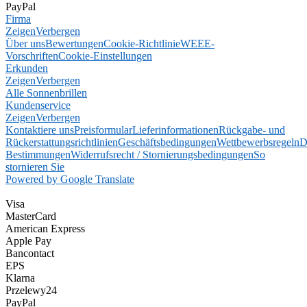
PayPal
Firma
Zeigen
Verbergen
Über uns
Bewertungen
Cookie-Richtlinie
WEEE-
Vorschriften
Cookie-Einstellungen
Erkunden
Zeigen
Verbergen
Alle Sonnenbrillen
Kundenservice
Zeigen
Verbergen
Kontaktiere uns
Preisformular
Lieferinformationen
Rückgabe- und
Rückerstattungsrichtlinien
Geschäftsbedingungen
Wettbewerbsregeln
D
Bestimmungen
Widerrufsrecht / Stornierungsbedingungen
So
stornieren Sie
Powered by Google Translate
Visa
MasterCard
American Express
Apple Pay
Bancontact
EPS
Klarna
Przelewy24
PayPal