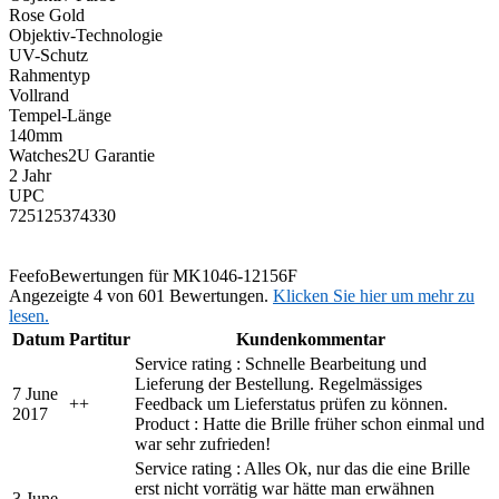
Rose Gold
Objektiv-Technologie
UV-Schutz
Rahmentyp
Vollrand
Tempel-Länge
140mm
Watches2U Garantie
2 Jahr
UPC
725125374330
Feefo
Bewertungen für MK1046-12156F
Angezeigte 4 von 601 Bewertungen.
Klicken Sie hier um mehr zu
lesen.
Datum
Partitur
Kundenkommentar
Service rating : Schnelle Bearbeitung und
Lieferung der Bestellung. Regelmässiges
7 June
+
+
Feedback um Lieferstatus prüfen zu können.
2017
Product : Hatte die Brille früher schon einmal und
war sehr zufrieden!
Service rating : Alles Ok, nur das die eine Brille
erst nicht vorrätig war hätte man erwähnen
3 June