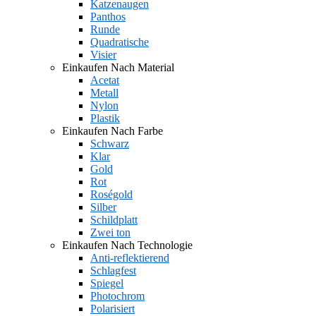
Katzenaugen
Panthos
Runde
Quadratische
Visier
Einkaufen Nach Material
Acetat
Metall
Nylon
Plastik
Einkaufen Nach Farbe
Schwarz
Klar
Gold
Rot
Roségold
Silber
Schildplatt
Zwei ton
Einkaufen Nach Technologie
Anti-reflektierend
Schlagfest
Spiegel
Photochrom
Polarisiert