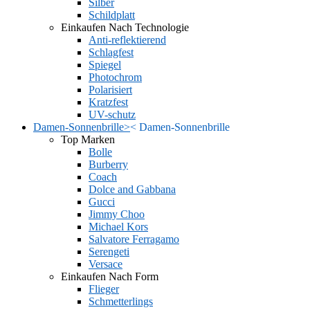
Silber
Schildplatt
Einkaufen Nach Technologie
Anti-reflektierend
Schlagfest
Spiegel
Photochrom
Polarisiert
Kratzfest
UV-schutz
Damen-Sonnenbrille
>
<
Damen-Sonnenbrille
Top Marken
Bolle
Burberry
Coach
Dolce and Gabbana
Gucci
Jimmy Choo
Michael Kors
Salvatore Ferragamo
Serengeti
Versace
Einkaufen Nach Form
Flieger
Schmetterlings