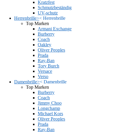
Kratzfest
Schmutzbeständig
UV-schutz
Herrenbrille
>
<
Herrenbrille
Top Marken
Armani Exchange
Burberry
Coach
Oakley
Oliver Peoples
Prada
Ray-Ban
Tory Burch
Versace
Verso
Damenbrille
>
<
Damenbrille
Top Marken
Burberry
Coach
Jimmy Choo
Longchamp
Michael Kors
Oliver Peoples
Prada
Ray-Ban