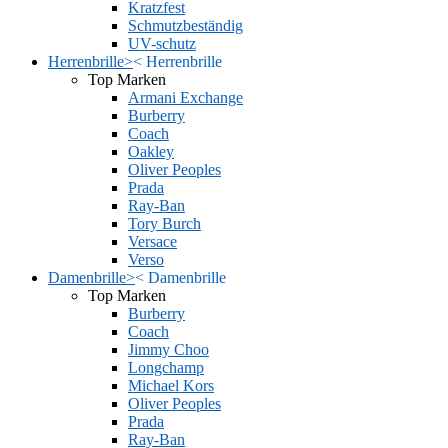
Kratzfest
Schmutzbeständig
UV-schutz
Herrenbrille
>
<
Herrenbrille
Top Marken
Armani Exchange
Burberry
Coach
Oakley
Oliver Peoples
Prada
Ray-Ban
Tory Burch
Versace
Verso
Damenbrille
>
<
Damenbrille
Top Marken
Burberry
Coach
Jimmy Choo
Longchamp
Michael Kors
Oliver Peoples
Prada
Ray-Ban