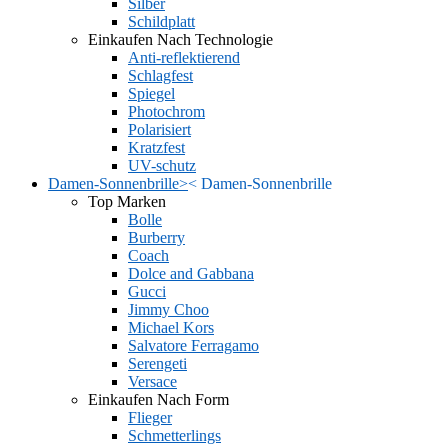
Silber
Schildplatt
Einkaufen Nach Technologie
Anti-reflektierend
Schlagfest
Spiegel
Photochrom
Polarisiert
Kratzfest
UV-schutz
Damen-Sonnenbrille
>
<
Damen-Sonnenbrille
Top Marken
Bolle
Burberry
Coach
Dolce and Gabbana
Gucci
Jimmy Choo
Michael Kors
Salvatore Ferragamo
Serengeti
Versace
Einkaufen Nach Form
Flieger
Schmetterlings