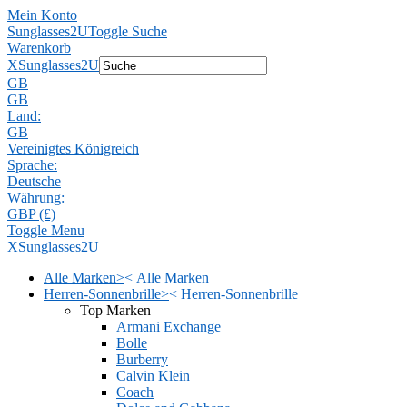
Mein Konto
Sunglasses2U
Toggle Suche
Warenkorb
X
Sunglasses2U
GB
GB
Land:
GB
Vereinigtes Königreich
Sprache:
Deutsche
Währung:
GBP (£)
Toggle Menu
X
Sunglasses2U
Alle Marken
>
<
Alle Marken
Herren-Sonnenbrille
>
<
Herren-Sonnenbrille
Top Marken
Armani Exchange
Bolle
Burberry
Calvin Klein
Coach