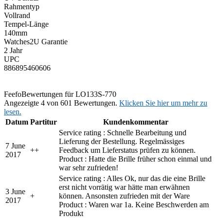
Rahmentyp
Vollrand
Tempel-Länge
140mm
Watches2U Garantie
2 Jahr
UPC
886895460606
Feefo
Bewertungen für LO133S-770
Angezeigte 4 von 601 Bewertungen.
Klicken Sie hier um mehr zu
lesen.
Datum
Partitur
Kundenkommentar
Service rating : Schnelle Bearbeitung und
Lieferung der Bestellung. Regelmässiges
7 June
+
+
Feedback um Lieferstatus prüfen zu können.
2017
Product : Hatte die Brille früher schon einmal und
war sehr zufrieden!
Service rating : Alles Ok, nur das die eine Brille
erst nicht vorrätig war hätte man erwähnen
3 June
+
können. Ansonsten zufrieden mit der Ware
2017
Product : Waren war 1a. Keine Beschwerden am
Produkt