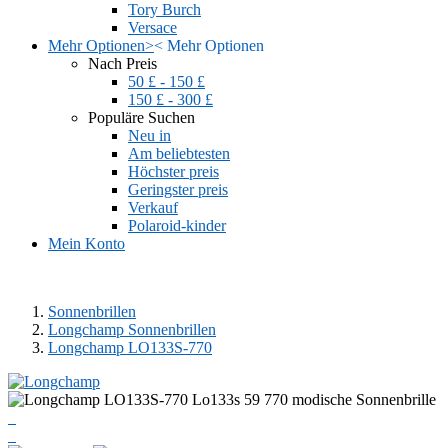
Tory Burch
Versace
Mehr Optionen
>
<
Mehr Optionen
Nach Preis
50 £ - 150 £
150 £ - 300 £
Populäre Suchen
Neu in
Am beliebtesten
Höchster preis
Geringster preis
Verkauf
Polaroid-kinder
Mein Konto
Sonnenbrillen
Longchamp Sonnenbrillen
Longchamp LO133S-770