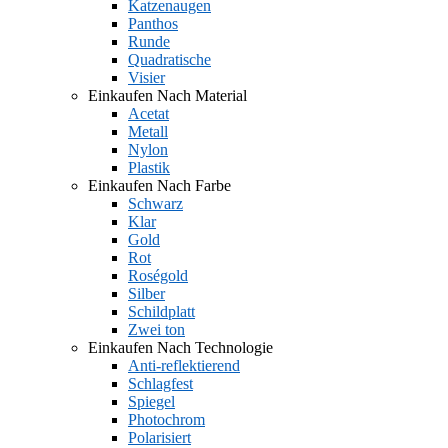
Katzenaugen
Panthos
Runde
Quadratische
Visier
Einkaufen Nach Material
Acetat
Metall
Nylon
Plastik
Einkaufen Nach Farbe
Schwarz
Klar
Gold
Rot
Roségold
Silber
Schildplatt
Zwei ton
Einkaufen Nach Technologie
Anti-reflektierend
Schlagfest
Spiegel
Photochrom
Polarisiert