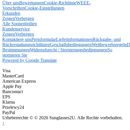
Über uns
Bewertungen
Cookie-Richtlinie
WEEE-
Vorschriften
Cookie-Einstellungen
Erkunden
Zeigen
Verbergen
Alle Sonnenbrillen
Kundenservice
Zeigen
Verbergen
Kontaktiere uns
Preisformular
Lieferinformationen
Rückgabe- und
Rückerstattungsrichtlinien
Geschäftsbedingungen
Wettbewerbsregeln
D
Bestimmungen
Widerrufsrecht / Stornierungsbedingungen
So
stornieren Sie
Powered by Google Translate
Visa
MasterCard
American Express
Apple Pay
Bancontact
EPS
Klarna
Przelewy24
PayPal
Urheberrechte © © 2026 Sunglasses2U. Alle Rechte vorbehalten.
↑