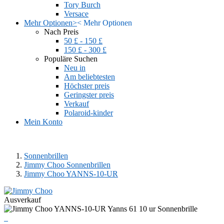
Tory Burch
Versace
Mehr Optionen
>
<
Mehr Optionen
Nach Preis
50 £ - 150 £
150 £ - 300 £
Populäre Suchen
Neu in
Am beliebtesten
Höchster preis
Geringster preis
Verkauf
Polaroid-kinder
Mein Konto
Sonnenbrillen
Jimmy Choo Sonnenbrillen
Jimmy Choo YANNS-10-UR
Ausverkauf