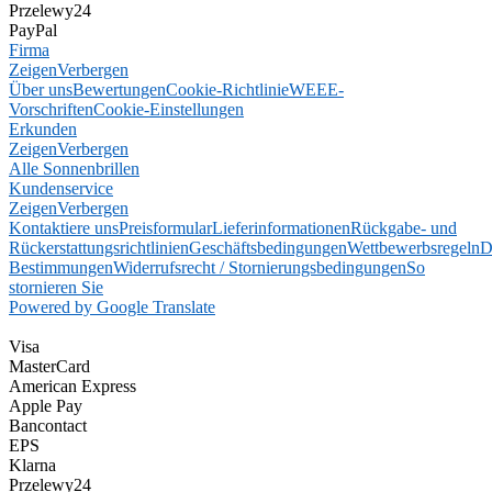
Przelewy24
PayPal
Firma
Zeigen
Verbergen
Über uns
Bewertungen
Cookie-Richtlinie
WEEE-
Vorschriften
Cookie-Einstellungen
Erkunden
Zeigen
Verbergen
Alle Sonnenbrillen
Kundenservice
Zeigen
Verbergen
Kontaktiere uns
Preisformular
Lieferinformationen
Rückgabe- und
Rückerstattungsrichtlinien
Geschäftsbedingungen
Wettbewerbsregeln
D
Bestimmungen
Widerrufsrecht / Stornierungsbedingungen
So
stornieren Sie
Powered by Google Translate
Visa
MasterCard
American Express
Apple Pay
Bancontact
EPS
Klarna
Przelewy24