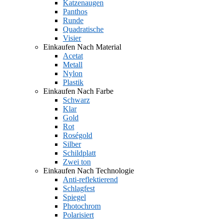
Katzenaugen
Panthos
Runde
Quadratische
Visier
Einkaufen Nach Material
Acetat
Metall
Nylon
Plastik
Einkaufen Nach Farbe
Schwarz
Klar
Gold
Rot
Roségold
Silber
Schildplatt
Zwei ton
Einkaufen Nach Technologie
Anti-reflektierend
Schlagfest
Spiegel
Photochrom
Polarisiert