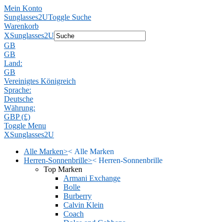
Mein Konto
Sunglasses2U
Toggle Suche
Warenkorb
X
Sunglasses2U
GB
GB
Land:
GB
Vereinigtes Königreich
Sprache:
Deutsche
Währung:
GBP (£)
Toggle Menu
X
Sunglasses2U
Alle Marken
>
<
Alle Marken
Herren-Sonnenbrille
>
<
Herren-Sonnenbrille
Top Marken
Armani Exchange
Bolle
Burberry
Calvin Klein
Coach