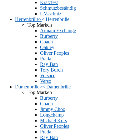
Kratzfest
Schmutzbeständig
UV-schutz
Herrenbrille
>
<
Herrenbrille
Top Marken
Armani Exchange
Burberry
Coach
Oakley
Oliver Peoples
Prada
Ray-Ban
Tory Burch
Versace
Verso
Damenbrille
>
<
Damenbrille
Top Marken
Burberry
Coach
Jimmy Choo
Longchamp
Michael Kors
Oliver Peoples
Prada
Ray-Ban