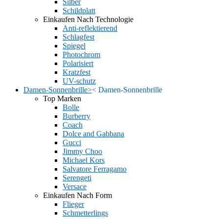
Silber
Schildplatt
Einkaufen Nach Technologie
Anti-reflektierend
Schlagfest
Spiegel
Photochrom
Polarisiert
Kratzfest
UV-schutz
Damen-Sonnenbrille
>
<
Damen-Sonnenbrille
Top Marken
Bolle
Burberry
Coach
Dolce and Gabbana
Gucci
Jimmy Choo
Michael Kors
Salvatore Ferragamo
Serengeti
Versace
Einkaufen Nach Form
Flieger
Schmetterlings