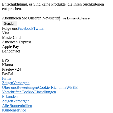
Entschuldigung, es Sind keine Produkte, die Ihren Suchkriterien
entsprechen.
Abonnieren Sie Unseren Newsletter
Folge uns
Facebook
Twitter
Visa
MasterCard
American Express
Apple Pay
Bancontact
EPS
Klarna
Przelewy24
PayPal
Firma
Zeigen
Verbergen
Über uns
Bewertungen
Cookie-Richtlinie
WEEE-
Vorschriften
Cookie-Einstellungen
Erkunden
Zeigen
Verbergen
Alle Sonnenbrillen
Kundenservice