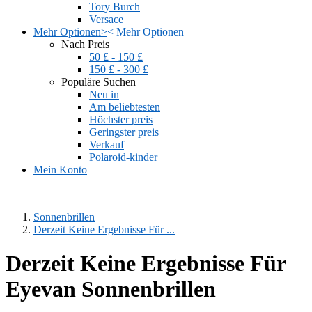
Tory Burch
Versace
Mehr Optionen
>
<
Mehr Optionen
Nach Preis
50 £ - 150 £
150 £ - 300 £
Populäre Suchen
Neu in
Am beliebtesten
Höchster preis
Geringster preis
Verkauf
Polaroid-kinder
Mein Konto
Sonnenbrillen
Derzeit Keine Ergebnisse Für ...
Derzeit Keine Ergebnisse Für
Eyevan Sonnenbrillen