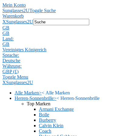
Mein Konto
Sunglasses2U
Toggle Suche
Warenkorb
X
Sunglasses2U
GB
GB
Land:
GB
Vereinigtes Königreich
Sprache:
Deutsche
Währung:
GBP (£)
Toggle Menu
X
Sunglasses2U
Alle Marken
>
<
Alle Marken
Herren-Sonnenbrille
>
<
Herren-Sonnenbrille
Top Marken
Armani Exchange
Bolle
Burberry
Calvin Klein
Coach