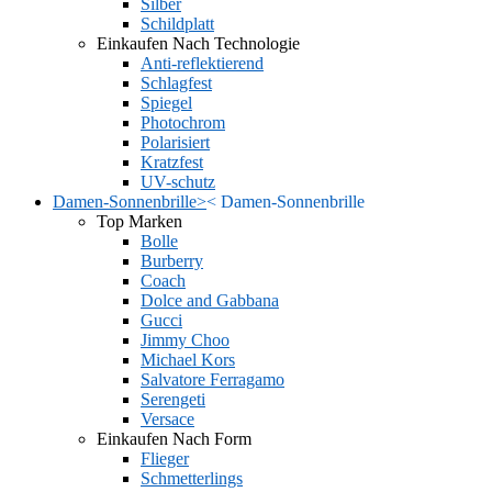
Silber
Schildplatt
Einkaufen Nach Technologie
Anti-reflektierend
Schlagfest
Spiegel
Photochrom
Polarisiert
Kratzfest
UV-schutz
Damen-Sonnenbrille
>
<
Damen-Sonnenbrille
Top Marken
Bolle
Burberry
Coach
Dolce and Gabbana
Gucci
Jimmy Choo
Michael Kors
Salvatore Ferragamo
Serengeti
Versace
Einkaufen Nach Form
Flieger
Schmetterlings