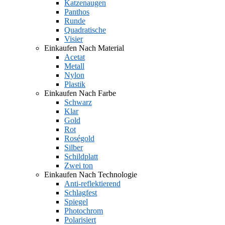
Katzenaugen
Panthos
Runde
Quadratische
Visier
Einkaufen Nach Material
Acetat
Metall
Nylon
Plastik
Einkaufen Nach Farbe
Schwarz
Klar
Gold
Rot
Roségold
Silber
Schildplatt
Zwei ton
Einkaufen Nach Technologie
Anti-reflektierend
Schlagfest
Spiegel
Photochrom
Polarisiert