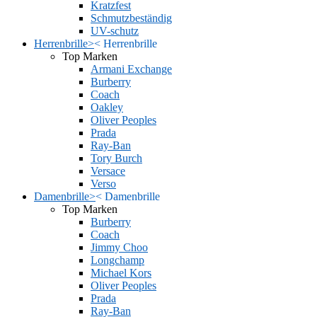
Kratzfest
Schmutzbeständig
UV-schutz
Herrenbrille
>
<
Herrenbrille
Top Marken
Armani Exchange
Burberry
Coach
Oakley
Oliver Peoples
Prada
Ray-Ban
Tory Burch
Versace
Verso
Damenbrille
>
<
Damenbrille
Top Marken
Burberry
Coach
Jimmy Choo
Longchamp
Michael Kors
Oliver Peoples
Prada
Ray-Ban