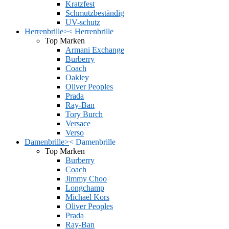
Kratzfest
Schmutzbeständig
UV-schutz
Herrenbrille
>
<
Herrenbrille
Top Marken
Armani Exchange
Burberry
Coach
Oakley
Oliver Peoples
Prada
Ray-Ban
Tory Burch
Versace
Verso
Damenbrille
>
<
Damenbrille
Top Marken
Burberry
Coach
Jimmy Choo
Longchamp
Michael Kors
Oliver Peoples
Prada
Ray-Ban