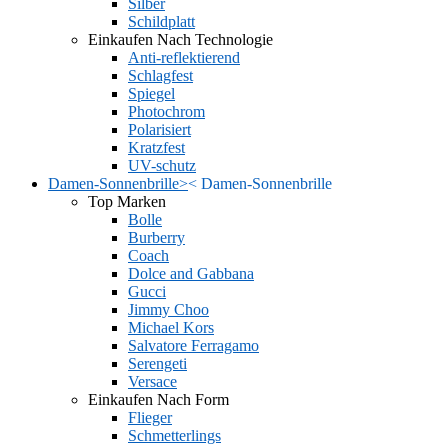
Silber
Schildplatt
Einkaufen Nach Technologie
Anti-reflektierend
Schlagfest
Spiegel
Photochrom
Polarisiert
Kratzfest
UV-schutz
Damen-Sonnenbrille
>
<
Damen-Sonnenbrille
Top Marken
Bolle
Burberry
Coach
Dolce and Gabbana
Gucci
Jimmy Choo
Michael Kors
Salvatore Ferragamo
Serengeti
Versace
Einkaufen Nach Form
Flieger
Schmetterlings