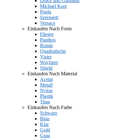
Dolce and Gabbana
Michael Kors
Prada
Serengeti
Versace
Einkaufen Nach Form
Flieger
Panthos
Runde
Quadratische
Visier
Wayfarer
Shield
Einkaufen Nach Material
Acetat
Metall
Nylon
Plastik
Titan
Einkaufen Nach Farbe
Schwarz
Blau
Klar
Gold
Grau