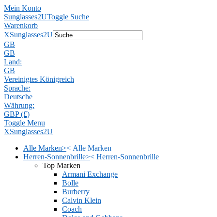
Mein Konto
Sunglasses2U
Toggle Suche
Warenkorb
X
Sunglasses2U
GB
GB
Land:
GB
Vereinigtes Königreich
Sprache:
Deutsche
Währung:
GBP (£)
Toggle Menu
X
Sunglasses2U
Alle Marken
>
<
Alle Marken
Herren-Sonnenbrille
>
<
Herren-Sonnenbrille
Top Marken
Armani Exchange
Bolle
Burberry
Calvin Klein
Coach