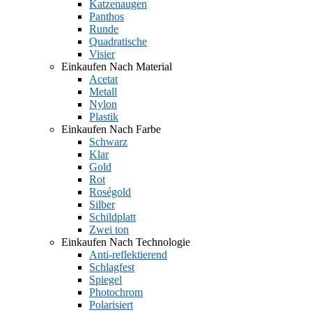
Katzenaugen
Panthos
Runde
Quadratische
Visier
Einkaufen Nach Material
Acetat
Metall
Nylon
Plastik
Einkaufen Nach Farbe
Schwarz
Klar
Gold
Rot
Roségold
Silber
Schildplatt
Zwei ton
Einkaufen Nach Technologie
Anti-reflektierend
Schlagfest
Spiegel
Photochrom
Polarisiert