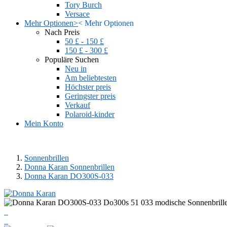
Tory Burch
Versace
Mehr Optionen
>
<
Mehr Optionen
Nach Preis
50 £ - 150 £
150 £ - 300 £
Populäre Suchen
Neu in
Am beliebtesten
Höchster preis
Geringster preis
Verkauf
Polaroid-kinder
Mein Konto
Sonnenbrillen
Donna Karan Sonnenbrillen
Donna Karan DO300S-033