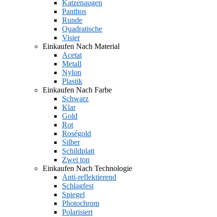
Katzenaugen
Panthos
Runde
Quadratische
Visier
Einkaufen Nach Material
Acetat
Metall
Nylon
Plastik
Einkaufen Nach Farbe
Schwarz
Klar
Gold
Rot
Roségold
Silber
Schildplatt
Zwei ton
Einkaufen Nach Technologie
Anti-reflektierend
Schlagfest
Spiegel
Photochrom
Polarisiert