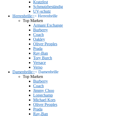
Kratzfest
Schmutzbeständig
UV-schutz
Herrenbrille
>
<
Herrenbrille
Top Marken
Armani Exchange
Burberry
Coach
Oakley
Oliver Peoples
Prada
Ray-Ban
Tory Burch
Versace
Verso
Damenbrille
>
<
Damenbrille
Top Marken
Burberry
Coach
Jimmy Choo
Longchamp
Michael Kors
Oliver Peoples
Prada
Ray-Ban