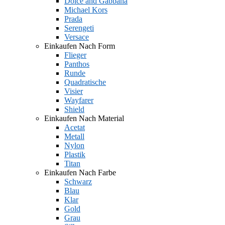
Dolce and Gabbana
Michael Kors
Prada
Serengeti
Versace
Einkaufen Nach Form
Flieger
Panthos
Runde
Quadratische
Visier
Wayfarer
Shield
Einkaufen Nach Material
Acetat
Metall
Nylon
Plastik
Titan
Einkaufen Nach Farbe
Schwarz
Blau
Klar
Gold
Grau