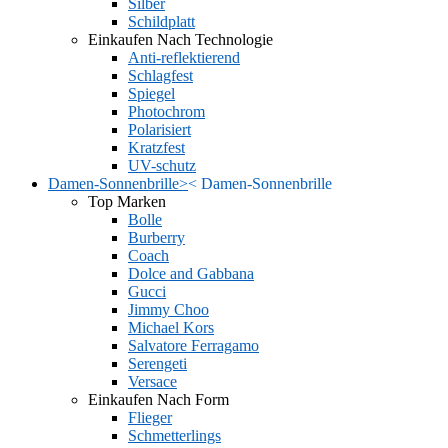
Silber
Schildplatt
Einkaufen Nach Technologie
Anti-reflektierend
Schlagfest
Spiegel
Photochrom
Polarisiert
Kratzfest
UV-schutz
Damen-Sonnenbrille
>
<
Damen-Sonnenbrille
Top Marken
Bolle
Burberry
Coach
Dolce and Gabbana
Gucci
Jimmy Choo
Michael Kors
Salvatore Ferragamo
Serengeti
Versace
Einkaufen Nach Form
Flieger
Schmetterlings