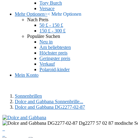
Tory Burch
Versace
Mehr Optionen
>
<
Mehr Optionen
Nach Preis
50 £ - 150 £
150 £ - 300 £
Populäre Suchen
Neu in
Am beliebtesten
Höchster preis
Geringster preis
Verkauf
Polaroid-kinder
Mein Konto
Sonnenbrillen
Dolce and Gabbana Sonnenbrille...
Dolce and Gabbana DG2277-02-87