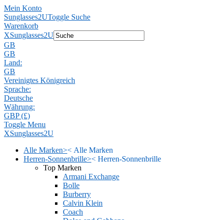
Mein Konto
Sunglasses2U
Toggle Suche
Warenkorb
X
Sunglasses2U
GB
GB
Land:
GB
Vereinigtes Königreich
Sprache:
Deutsche
Währung:
GBP (£)
Toggle Menu
X
Sunglasses2U
Alle Marken
>
<
Alle Marken
Herren-Sonnenbrille
>
<
Herren-Sonnenbrille
Top Marken
Armani Exchange
Bolle
Burberry
Calvin Klein
Coach