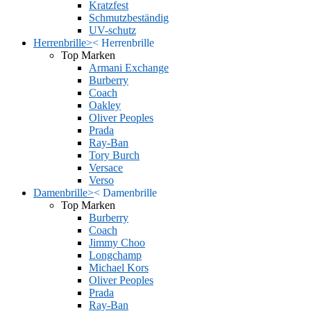
Kratzfest
Schmutzbeständig
UV-schutz
Herrenbrille
>
<
Herrenbrille
Top Marken
Armani Exchange
Burberry
Coach
Oakley
Oliver Peoples
Prada
Ray-Ban
Tory Burch
Versace
Verso
Damenbrille
>
<
Damenbrille
Top Marken
Burberry
Coach
Jimmy Choo
Longchamp
Michael Kors
Oliver Peoples
Prada
Ray-Ban