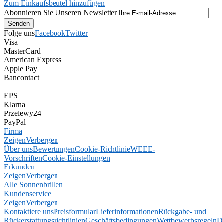
Zum Einkaufsbeutel hinzufügen
Abonnieren Sie Unseren Newsletter
Folge uns
Facebook
Twitter
Visa
MasterCard
American Express
Apple Pay
Bancontact
EPS
Klarna
Przelewy24
PayPal
Firma
Zeigen
Verbergen
Über uns
Bewertungen
Cookie-Richtlinie
WEEE-
Vorschriften
Cookie-Einstellungen
Erkunden
Zeigen
Verbergen
Alle Sonnenbrillen
Kundenservice
Zeigen
Verbergen
Kontaktiere uns
Preisformular
Lieferinformationen
Rückgabe- und
Rückerstattungsrichtlinien
Geschäftsbedingungen
Wettbewerbsregeln
D