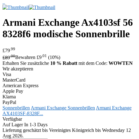
Armani Exchange
Ax4103sf 56
8328f6 modische Sonnenbrille
.99
£79
.00
.01
£89
Bewahren £9
(10%)
Erhalten Sie zusätzliche
10 % Rabatt
mit dem Code:
WOWTEN
Wir akzeptieren
Visa
MasterCard
American Express
Apple Pay
Klarna
PayPal
Sonnenbrillen
Armani Exchange Sonnenbrillen
Armani Exchange
AX4103SF-8328F...
Verfügbar
Auf Lager In 1-3 Days
Lieferung geschätzt bis Vereinigtes Königreich bis Wednesday 12
Aug 2026.