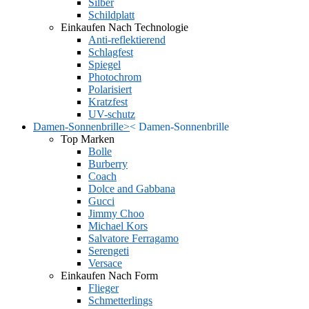
Silber
Schildplatt
Einkaufen Nach Technologie
Anti-reflektierend
Schlagfest
Spiegel
Photochrom
Polarisiert
Kratzfest
UV-schutz
Damen-Sonnenbrille
>
<
Damen-Sonnenbrille
Top Marken
Bolle
Burberry
Coach
Dolce and Gabbana
Gucci
Jimmy Choo
Michael Kors
Salvatore Ferragamo
Serengeti
Versace
Einkaufen Nach Form
Flieger
Schmetterlings