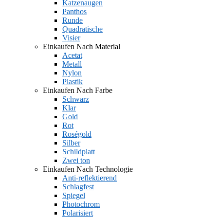
Katzenaugen
Panthos
Runde
Quadratische
Visier
Einkaufen Nach Material
Acetat
Metall
Nylon
Plastik
Einkaufen Nach Farbe
Schwarz
Klar
Gold
Rot
Roségold
Silber
Schildplatt
Zwei ton
Einkaufen Nach Technologie
Anti-reflektierend
Schlagfest
Spiegel
Photochrom
Polarisiert