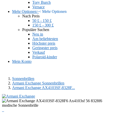
Tory Burch
Versace
Mehr Optionen
>
<
Mehr Optionen
Nach Preis
50 £ - 150 £
150 £ - 300 £
Populäre Suchen
Neu in
Am beliebtesten
Höchster preis
Geringster preis
Verkauf
Polaroid-kinder
Mein Konto
Sonnenbrillen
Armani Exchange Sonnenbrillen
Armani Exchange AX4103SF-8328F...