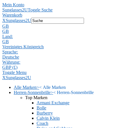
Mein Konto
Sunglasses2U
Toggle Suche
Warenkorb
X
Sunglasses2U
GB
GB
Land:
GB
Vereinigtes Königreich
Sprache:
Deutsche
Währung:
GBP (£)
Toggle Menu
X
Sunglasses2U
Alle Marken
>
<
Alle Marken
Herren-Sonnenbrille
>
<
Herren-Sonnenbrille
Top Marken
Armani Exchange
Bolle
Burberry
Calvin Klein
Coach