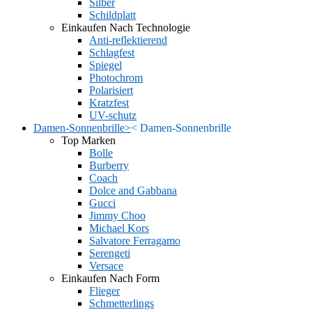
Silber
Schildplatt
Einkaufen Nach Technologie
Anti-reflektierend
Schlagfest
Spiegel
Photochrom
Polarisiert
Kratzfest
UV-schutz
Damen-Sonnenbrille
>
<
Damen-Sonnenbrille
Top Marken
Bolle
Burberry
Coach
Dolce and Gabbana
Gucci
Jimmy Choo
Michael Kors
Salvatore Ferragamo
Serengeti
Versace
Einkaufen Nach Form
Flieger
Schmetterlings