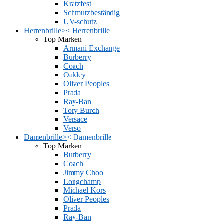
Kratzfest
Schmutzbeständig
UV-schutz
Herrenbrille
>
<
Herrenbrille
Top Marken
Armani Exchange
Burberry
Coach
Oakley
Oliver Peoples
Prada
Ray-Ban
Tory Burch
Versace
Verso
Damenbrille
>
<
Damenbrille
Top Marken
Burberry
Coach
Jimmy Choo
Longchamp
Michael Kors
Oliver Peoples
Prada
Ray-Ban