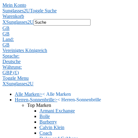
Mein Konto
Sunglasses2U
Toggle Suche
Warenkorb
X
Sunglasses2U
GB
GB
Land:
GB
Vereinigtes Königreich
Sprache:
Deutsche
Währung:
GBP (£)
Toggle Menu
X
Sunglasses2U
Alle Marken
>
<
Alle Marken
Herren-Sonnenbrille
>
<
Herren-Sonnenbrille
Top Marken
Armani Exchange
Bolle
Burberry
Calvin Klein
Coach