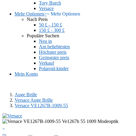
Tory Burch
Versace
Mehr Optionen
>
<
Mehr Optionen
Nach Preis
50 £ - 150 £
150 £ - 300 £
Populäre Suchen
Neu in
Am beliebtesten
Höchster preis
Geringster preis
Verkauf
Polaroid-kinder
Mein Konto
Auge Brille
Versace Auge Brille
Versace VE1267B-1009-55