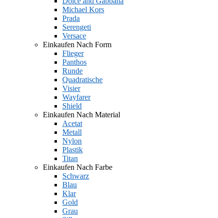
Dolce and Gabbana
Michael Kors
Prada
Serengeti
Versace
Einkaufen Nach Form
Flieger
Panthos
Runde
Quadratische
Visier
Wayfarer
Shield
Einkaufen Nach Material
Acetat
Metall
Nylon
Plastik
Titan
Einkaufen Nach Farbe
Schwarz
Blau
Klar
Gold
Grau