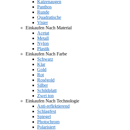
Katzenaugen
Panthos
Runde
Quadratische
Visier
Einkaufen Nach Material
Acetat
Metall
Nylon
Plastik
Einkaufen Nach Farbe
Schwarz
Klar
Gold
Rot
Roségold
Silber
Schildplatt
Zwei ton
Einkaufen Nach Technologie
Anti-reflektierend
Schlagfest
Spiegel
Photochrom
Polarisiert