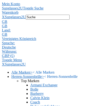
Mein Konto
Sunglasses2U
Toggle Suche
Warenkorb
X
Sunglasses2U
GB
GB
Land:
GB
Vereinigtes Königreich
Sprache:
Deutsche
Währung:
GBP (£)
Toggle Menu
X
Sunglasses2U
Alle Marken
>
<
Alle Marken
Herren-Sonnenbrille
>
<
Herren-Sonnenbrille
Top Marken
Armani Exchange
Bolle
Burberry
Calvin Klein
Coach