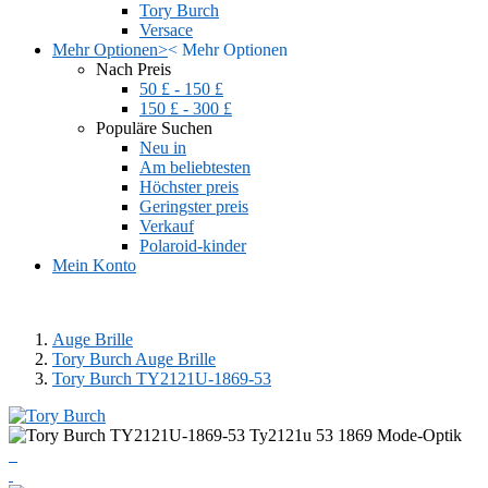
Tory Burch
Versace
Mehr Optionen
>
<
Mehr Optionen
Nach Preis
50 £ - 150 £
150 £ - 300 £
Populäre Suchen
Neu in
Am beliebtesten
Höchster preis
Geringster preis
Verkauf
Polaroid-kinder
Mein Konto
Auge Brille
Tory Burch Auge Brille
Tory Burch TY2121U-1869-53