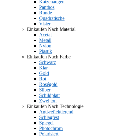
Katzenaugen
Panthos
Runde
Quadratische
Visier
Einkaufen Nach Material
Acetat
Metall
Nylon
Plastik
Einkaufen Nach Farbe
Schwarz
Klar
Gold
Rot
Roségold
Silber
Schildplatt
Zwei ton
Einkaufen Nach Technologie
Anti-reflektierend
Schlagfest
Spiegel
Photochrom
Polarisiert