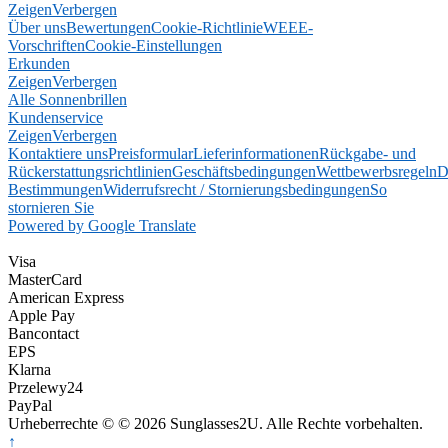
Zeigen
Verbergen
Über uns
Bewertungen
Cookie-Richtlinie
WEEE-
Vorschriften
Cookie-Einstellungen
Erkunden
Zeigen
Verbergen
Alle Sonnenbrillen
Kundenservice
Zeigen
Verbergen
Kontaktiere uns
Preisformular
Lieferinformationen
Rückgabe- und
Rückerstattungsrichtlinien
Geschäftsbedingungen
Wettbewerbsregeln
D
Bestimmungen
Widerrufsrecht / Stornierungsbedingungen
So
stornieren Sie
Powered by Google Translate
Visa
MasterCard
American Express
Apple Pay
Bancontact
EPS
Klarna
Przelewy24
PayPal
Urheberrechte © © 2026 Sunglasses2U. Alle Rechte vorbehalten.
↑