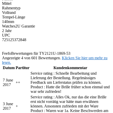
Mittel
Rahmentyp
Vollrand
Tempel-Länge
140mm
Watches2U Garantie
2 Jahr
UPC
725125372848
Feefo
Bewertungen für TY2121U-1869-53
Angezeigte 4 von 601 Bewertungen.
Klicken Sie hier um mehr zu
lesen.
Datum
Partitur
Kundenkommentar
Service rating : Schnelle Bearbeitung und
Lieferung der Bestellung. Regelmässiges
7 June
+
+
Feedback um Lieferstatus prüfen zu können.
2017
Product : Hatte die Brille früher schon einmal und
war sehr zufrieden!
Service rating : Alles Ok, nur das die eine Brille
erst nicht vorrätig war hätte man erwähnen
3 June
+
können. Ansonsten zufrieden mit der Ware
2017
Product : Waren war 1a. Keine Beschwerden am