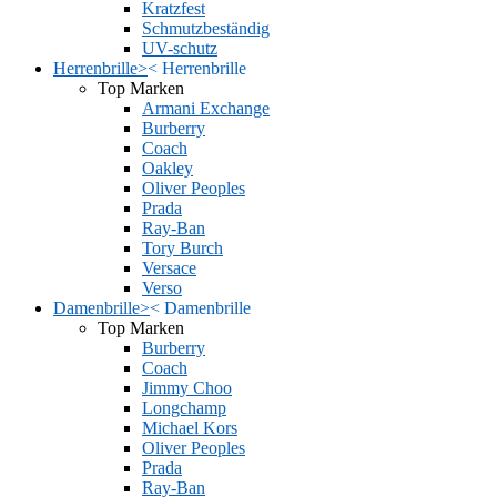
Kratzfest
Schmutzbeständig
UV-schutz
Herrenbrille
>
<
Herrenbrille
Top Marken
Armani Exchange
Burberry
Coach
Oakley
Oliver Peoples
Prada
Ray-Ban
Tory Burch
Versace
Verso
Damenbrille
>
<
Damenbrille
Top Marken
Burberry
Coach
Jimmy Choo
Longchamp
Michael Kors
Oliver Peoples
Prada
Ray-Ban