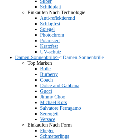
Silber
Schildplatt
Einkaufen Nach Technologie
Anti-reflektierend
Schlagfest
Spiegel
Photochrom
Polarisiert
Kratzfest
UV-schutz
Damen-Sonnenbrille
>
<
Damen-Sonnenbrille
Top Marken
Bolle
Burberry
Coach
Dolce and Gabbana
Gucci
Jimmy Choo
Michael Kors
Salvatore Ferragamo
Serengeti
Versace
Einkaufen Nach Form
Flieger
Schmetterlings