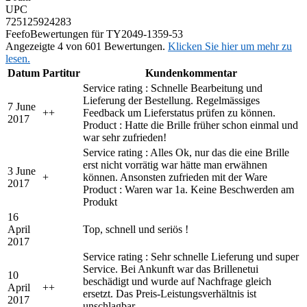
UPC
725125924283
Feefo
Bewertungen für TY2049-1359-53
Angezeigte 4 von 601 Bewertungen.
Klicken Sie hier um mehr zu
lesen.
Datum
Partitur
Kundenkommentar
Service rating : Schnelle Bearbeitung und
Lieferung der Bestellung. Regelmässiges
7 June
+
+
Feedback um Lieferstatus prüfen zu können.
2017
Product : Hatte die Brille früher schon einmal und
war sehr zufrieden!
Service rating : Alles Ok, nur das die eine Brille
erst nicht vorrätig war hätte man erwähnen
3 June
+
können. Ansonsten zufrieden mit der Ware
2017
Product : Waren war 1a. Keine Beschwerden am
Produkt
16
April
Top, schnell und seriös !
2017
Service rating : Sehr schnelle Lieferung und super
Service. Bei Ankunft war das Brillenetui
10
beschädigt und wurde auf Nachfrage gleich
April
+
+
ersetzt. Das Preis-Leistungsverhältnis ist
2017
unschlagbar.