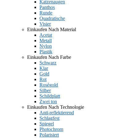
Katzenaugen
Panthos
Runde
Quadratische
Visier
Einkaufen Nach Material
Acetat
Metall
Nylon
Plastik
Einkaufen Nach Farbe
Schwarz
Klar
Gold
Rot
Roségold
Silber
Schildplatt
Zwei ton
Einkaufen Nach Technologie
Anti-reflektierend
Schlagfest
Spiegel
Photochrom
Polarisiert