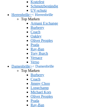
Kratzfest
Schmutzbeständig
UV-schutz
Herrenbrille
>
<
Herrenbrille
Top Marken
Armani Exchange
Burberry
Coach
Oakley
Oliver Peoples
Prada
Ray-Ban
Tory Burch
Versace
Verso
Damenbrille
>
<
Damenbrille
Top Marken
Burberry
Coach
Jimmy Choo
Longchamp
Michael Kors
Oliver Peoples
Prada
Ray-Ban