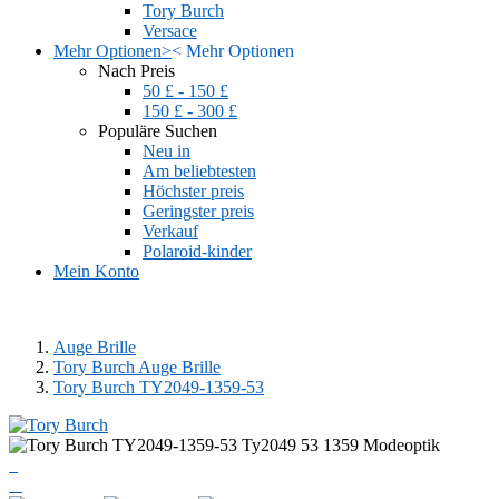
Tory Burch
Versace
Mehr Optionen
>
<
Mehr Optionen
Nach Preis
50 £ - 150 £
150 £ - 300 £
Populäre Suchen
Neu in
Am beliebtesten
Höchster preis
Geringster preis
Verkauf
Polaroid-kinder
Mein Konto
Auge Brille
Tory Burch Auge Brille
Tory Burch TY2049-1359-53