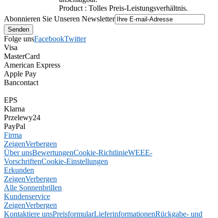
Product : Tolles Preis-Leistungsverhältnis.
Abonnieren Sie Unseren Newsletter
Folge uns
Facebook
Twitter
Visa
MasterCard
American Express
Apple Pay
Bancontact
EPS
Klarna
Przelewy24
PayPal
Firma
Zeigen
Verbergen
Über uns
Bewertungen
Cookie-Richtlinie
WEEE-
Vorschriften
Cookie-Einstellungen
Erkunden
Zeigen
Verbergen
Alle Sonnenbrillen
Kundenservice
Zeigen
Verbergen
Kontaktiere uns
Preisformular
Lieferinformationen
Rückgabe- und