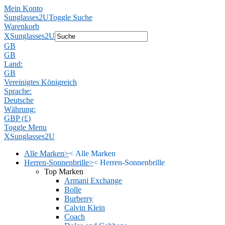
Mein Konto
Sunglasses2U
Toggle Suche
Warenkorb
X
Sunglasses2U
GB
GB
Land:
GB
Vereinigtes Königreich
Sprache:
Deutsche
Währung:
GBP (£)
Toggle Menu
X
Sunglasses2U
Alle Marken
>
<
Alle Marken
Herren-Sonnenbrille
>
<
Herren-Sonnenbrille
Top Marken
Armani Exchange
Bolle
Burberry
Calvin Klein
Coach