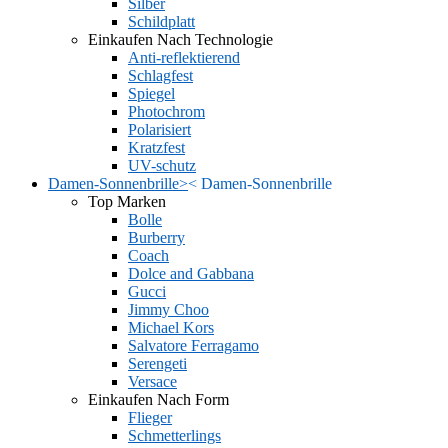
Silber
Schildplatt
Einkaufen Nach Technologie
Anti-reflektierend
Schlagfest
Spiegel
Photochrom
Polarisiert
Kratzfest
UV-schutz
Damen-Sonnenbrille
>
<
Damen-Sonnenbrille
Top Marken
Bolle
Burberry
Coach
Dolce and Gabbana
Gucci
Jimmy Choo
Michael Kors
Salvatore Ferragamo
Serengeti
Versace
Einkaufen Nach Form
Flieger
Schmetterlings