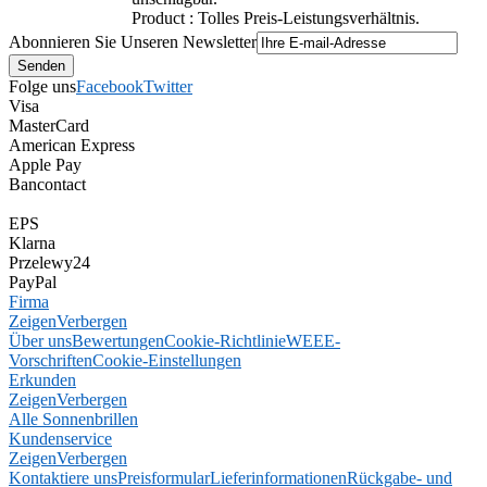
Product : Tolles Preis-Leistungsverhältnis.
Abonnieren Sie Unseren Newsletter
Folge uns
Facebook
Twitter
Visa
MasterCard
American Express
Apple Pay
Bancontact
EPS
Klarna
Przelewy24
PayPal
Firma
Zeigen
Verbergen
Über uns
Bewertungen
Cookie-Richtlinie
WEEE-
Vorschriften
Cookie-Einstellungen
Erkunden
Zeigen
Verbergen
Alle Sonnenbrillen
Kundenservice
Zeigen
Verbergen
Kontaktiere uns
Preisformular
Lieferinformationen
Rückgabe- und