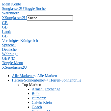
Mein Konto
Sunglasses2U
Toggle Suche
Warenkorb
X
Sunglasses2U
GB
GB
Land:
GB
Vereinigtes Königreich
Sprache:
Deutsche
Währung:
GBP (£)
Toggle Menu
X
Sunglasses2U
Alle Marken
>
<
Alle Marken
Herren-Sonnenbrille
>
<
Herren-Sonnenbrille
Top Marken
Armani Exchange
Bolle
Burberry
Calvin Klein
Coach