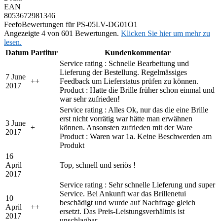
EAN
8053672981346
Feefo
Bewertungen für PS-05LV-DG01O1
Angezeigte 4 von 601 Bewertungen.
Klicken Sie hier um mehr zu
lesen.
Datum
Partitur
Kundenkommentar
Service rating : Schnelle Bearbeitung und
Lieferung der Bestellung. Regelmässiges
7 June
+
+
Feedback um Lieferstatus prüfen zu können.
2017
Product : Hatte die Brille früher schon einmal und
war sehr zufrieden!
Service rating : Alles Ok, nur das die eine Brille
erst nicht vorrätig war hätte man erwähnen
3 June
+
können. Ansonsten zufrieden mit der Ware
2017
Product : Waren war 1a. Keine Beschwerden am
Produkt
16
April
Top, schnell und seriös !
2017
Service rating : Sehr schnelle Lieferung und super
Service. Bei Ankunft war das Brillenetui
10
beschädigt und wurde auf Nachfrage gleich
April
+
+
ersetzt. Das Preis-Leistungsverhältnis ist
2017
unschlagbar.