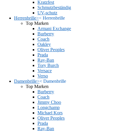
Kratzfest
Schmutzbeständig
UV-schutz
Herrenbrille
>
<
Herrenbrille
Top Marken
Armani Exchange
Burberry
Coach
Oakley
Oliver Peoples
Prada
Ray-Ban
Tory Burch
Versace
Verso
Damenbrille
>
<
Damenbrille
Top Marken
Burberry
Coach
Jimmy Choo
Longchamp
Michael Kors
Oliver Peoples
Prada
Ray-Ban