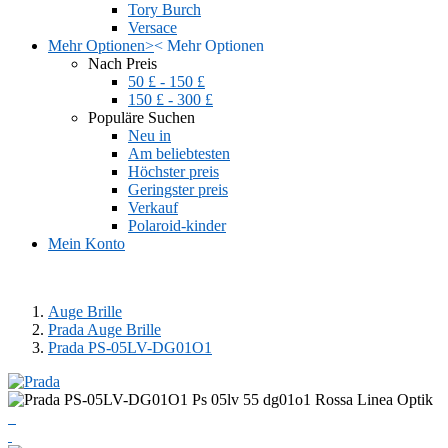
Tory Burch
Versace
Mehr Optionen
>
<
Mehr Optionen
Nach Preis
50 £ - 150 £
150 £ - 300 £
Populäre Suchen
Neu in
Am beliebtesten
Höchster preis
Geringster preis
Verkauf
Polaroid-kinder
Mein Konto
Auge Brille
Prada Auge Brille
Prada PS-05LV-DG01O1