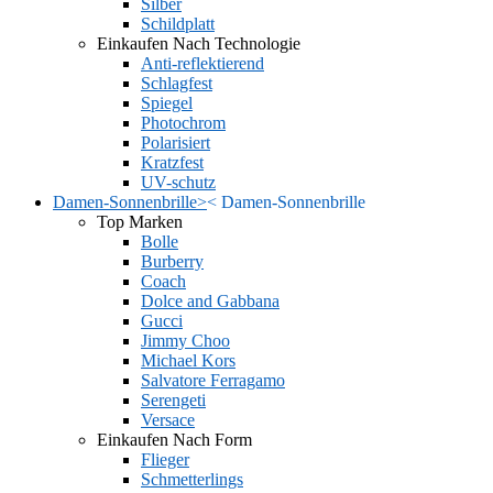
Silber
Schildplatt
Einkaufen Nach Technologie
Anti-reflektierend
Schlagfest
Spiegel
Photochrom
Polarisiert
Kratzfest
UV-schutz
Damen-Sonnenbrille
>
<
Damen-Sonnenbrille
Top Marken
Bolle
Burberry
Coach
Dolce and Gabbana
Gucci
Jimmy Choo
Michael Kors
Salvatore Ferragamo
Serengeti
Versace
Einkaufen Nach Form
Flieger
Schmetterlings