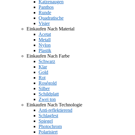
Katzenaugen
Panthos
Runde
Quadratische
Visier
Einkaufen Nach Material
Acetat
Metall
Nylon
Plastik
Einkaufen Nach Farbe
Schwarz
Klar
Gold
Rot
Roségold
Silber
Schildplatt
Zwei ton
Einkaufen Nach Technologie
Anti-reflektierend
Schlagfest
Spiegel
Photochrom
Polarisiert