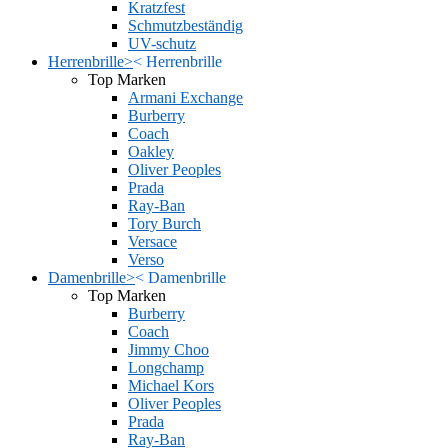
Kratzfest
Schmutzbeständig
UV-schutz
Herrenbrille
>
<
Herrenbrille
Top Marken
Armani Exchange
Burberry
Coach
Oakley
Oliver Peoples
Prada
Ray-Ban
Tory Burch
Versace
Verso
Damenbrille
>
<
Damenbrille
Top Marken
Burberry
Coach
Jimmy Choo
Longchamp
Michael Kors
Oliver Peoples
Prada
Ray-Ban