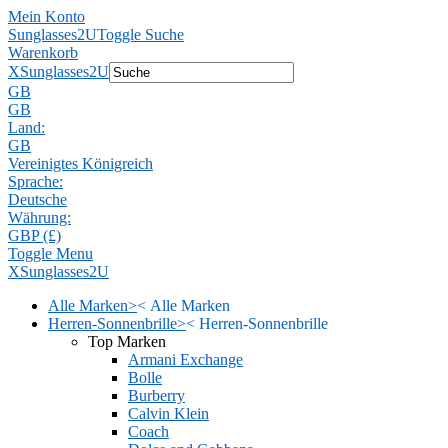
Mein Konto
Sunglasses2U
Toggle Suche
Warenkorb
X
Sunglasses2U
GB
GB
Land:
GB
Vereinigtes Königreich
Sprache:
Deutsche
Währung:
GBP (£)
Toggle Menu
X
Sunglasses2U
Alle Marken
>
<
Alle Marken
Herren-Sonnenbrille
>
<
Herren-Sonnenbrille
Top Marken
Armani Exchange
Bolle
Burberry
Calvin Klein
Coach