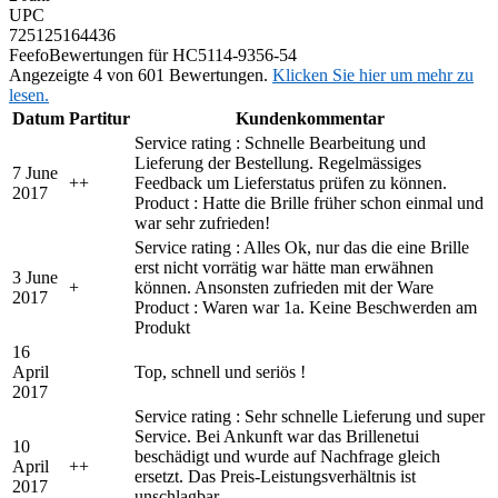
UPC
725125164436
Feefo
Bewertungen für HC5114-9356-54
Angezeigte 4 von 601 Bewertungen.
Klicken Sie hier um mehr zu
lesen.
Datum
Partitur
Kundenkommentar
Service rating : Schnelle Bearbeitung und
Lieferung der Bestellung. Regelmässiges
7 June
+
+
Feedback um Lieferstatus prüfen zu können.
2017
Product : Hatte die Brille früher schon einmal und
war sehr zufrieden!
Service rating : Alles Ok, nur das die eine Brille
erst nicht vorrätig war hätte man erwähnen
3 June
+
können. Ansonsten zufrieden mit der Ware
2017
Product : Waren war 1a. Keine Beschwerden am
Produkt
16
April
Top, schnell und seriös !
2017
Service rating : Sehr schnelle Lieferung und super
Service. Bei Ankunft war das Brillenetui
10
beschädigt und wurde auf Nachfrage gleich
April
+
+
ersetzt. Das Preis-Leistungsverhältnis ist
2017
unschlagbar.