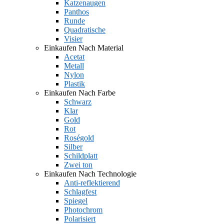
Katzenaugen
Panthos
Runde
Quadratische
Visier
Einkaufen Nach Material
Acetat
Metall
Nylon
Plastik
Einkaufen Nach Farbe
Schwarz
Klar
Gold
Rot
Roségold
Silber
Schildplatt
Zwei ton
Einkaufen Nach Technologie
Anti-reflektierend
Schlagfest
Spiegel
Photochrom
Polarisiert