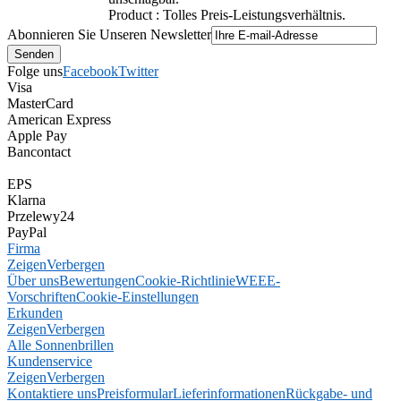
Product : Tolles Preis-Leistungsverhältnis.
Abonnieren Sie Unseren Newsletter
Folge uns
Facebook
Twitter
Visa
MasterCard
American Express
Apple Pay
Bancontact
EPS
Klarna
Przelewy24
PayPal
Firma
Zeigen
Verbergen
Über uns
Bewertungen
Cookie-Richtlinie
WEEE-
Vorschriften
Cookie-Einstellungen
Erkunden
Zeigen
Verbergen
Alle Sonnenbrillen
Kundenservice
Zeigen
Verbergen
Kontaktiere uns
Preisformular
Lieferinformationen
Rückgabe- und