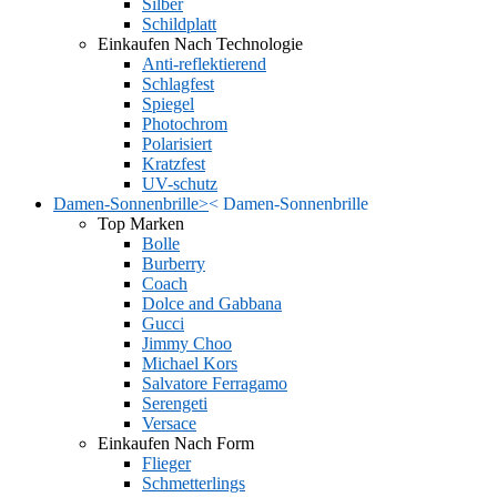
Silber
Schildplatt
Einkaufen Nach Technologie
Anti-reflektierend
Schlagfest
Spiegel
Photochrom
Polarisiert
Kratzfest
UV-schutz
Damen-Sonnenbrille
>
<
Damen-Sonnenbrille
Top Marken
Bolle
Burberry
Coach
Dolce and Gabbana
Gucci
Jimmy Choo
Michael Kors
Salvatore Ferragamo
Serengeti
Versace
Einkaufen Nach Form
Flieger
Schmetterlings