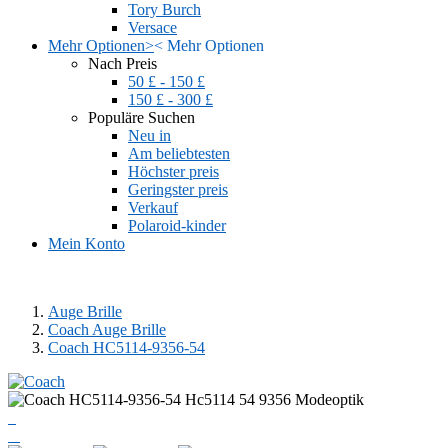
Tory Burch
Versace
Mehr Optionen
>
<
Mehr Optionen
Nach Preis
50 £ - 150 £
150 £ - 300 £
Populäre Suchen
Neu in
Am beliebtesten
Höchster preis
Geringster preis
Verkauf
Polaroid-kinder
Mein Konto
Auge Brille
Coach Auge Brille
Coach HC5114-9356-54