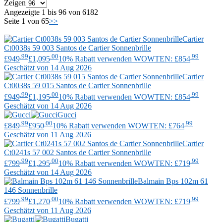
Zeigen
Angezeigte 1 bis 96 von 6182
Seite 1 von 65
>>
Cartier
Ct0038s 59 003 Santos de Cartier Sonnenbrille
.99
.00
.99
£949
£1,095
10% Rabatt verwenden WOWTEN: £854
Geschätzt von 14 Aug 2026
Cartier
Ct0038s 59 015 Santos de Cartier Sonnenbrille
.99
.00
.99
£949
£1,195
10% Rabatt verwenden WOWTEN: £854
Geschätzt von 14 Aug 2026
Gucci
.99
.00
.99
£849
£950
10% Rabatt verwenden WOWTEN: £764
Geschätzt von 11 Aug 2026
Cartier
Ct0241s 57 002 Santos de Cartier Sonnenbrille
.99
.00
.99
£799
£1,295
10% Rabatt verwenden WOWTEN: £719
Geschätzt von 14 Aug 2026
Balmain
Bps 102m 61
146 Sonnenbrille
.99
.00
.99
£799
£1,270
10% Rabatt verwenden WOWTEN: £719
Geschätzt von 11 Aug 2026
Bugatti