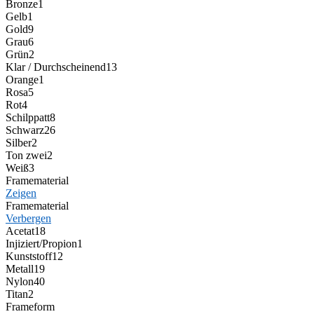
Bronze
1
Gelb
1
Gold
9
Grau
6
Grün
2
Klar / Durchscheinend
13
Orange
1
Rosa
5
Rot
4
Schilppatt
8
Schwarz
26
Silber
2
Ton zwei
2
Weiß
3
Framematerial
Zeigen
Framematerial
Verbergen
Acetat
18
Injiziert/Propion
1
Kunststoff
12
Metall
19
Nylon
40
Titan
2
Frameform