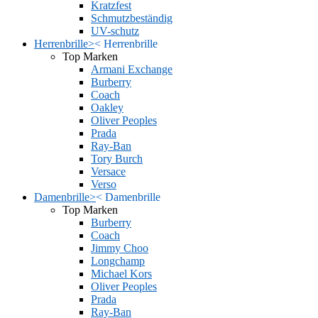
Kratzfest
Schmutzbeständig
UV-schutz
Herrenbrille
>
<
Herrenbrille
Top Marken
Armani Exchange
Burberry
Coach
Oakley
Oliver Peoples
Prada
Ray-Ban
Tory Burch
Versace
Verso
Damenbrille
>
<
Damenbrille
Top Marken
Burberry
Coach
Jimmy Choo
Longchamp
Michael Kors
Oliver Peoples
Prada
Ray-Ban