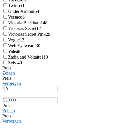
Twinset
1
Under Armour
54
Versace
14
Victoria Beckham
148
Victorias Secret
12
Victorias Secret Pink
29
Vogue
13
Web Eyewear
230
Yalea
8
Zadig and Voltaire
110
Zeiss
49
Preis
Zeigen
Preis
Verbergen
£
-
£
Preis
Zeigen
Preis
Verbergen