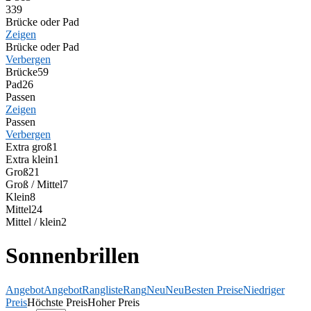
3
39
Brücke oder Pad
Zeigen
Brücke oder Pad
Verbergen
Brücke
59
Pad
26
Passen
Zeigen
Passen
Verbergen
Extra groß
1
Extra klein
1
Groß
21
Groß / Mittel
7
Klein
8
Mittel
24
Mittel / klein
2
Sonnenbrillen
Angebot
Angebot
Rangliste
Rang
Neu
Neu
Besten Preise
Niedriger
Preis
Höchste Preis
Hoher Preis