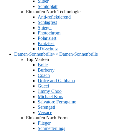
Silber
Schildplatt
Einkaufen Nach Technologie
Anti-reflektierend
Schlagfest
Spiegel
Photochrom
Polarisiert
Kratzfest
UV-schutz
Damen-Sonnenbrille
>
<
Damen-Sonnenbrille
Top Marken
Bolle
Burberry
Coach
Dolce and Gabbana
Gucci
Jimmy Choo
Michael Kors
Salvatore Ferragamo
Serengeti
Versace
Einkaufen Nach Form
Flieger
Schmetterlings