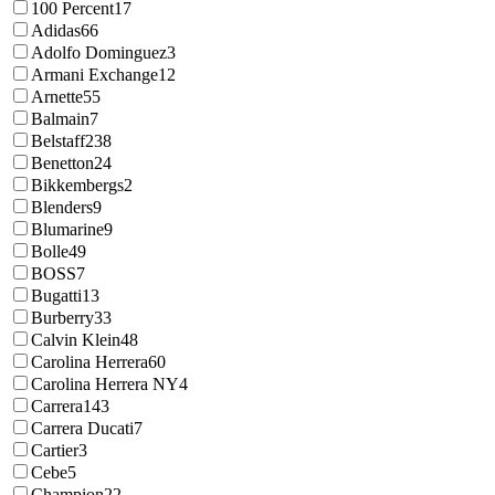
100 Percent
17
Adidas
66
Adolfo Dominguez
3
Armani Exchange
12
Arnette
55
Balmain
7
Belstaff
238
Benetton
24
Bikkembergs
2
Blenders
9
Blumarine
9
Bolle
49
BOSS
7
Bugatti
13
Burberry
33
Calvin Klein
48
Carolina Herrera
60
Carolina Herrera NY
4
Carrera
143
Carrera Ducati
7
Cartier
3
Cebe
5
Champion
22