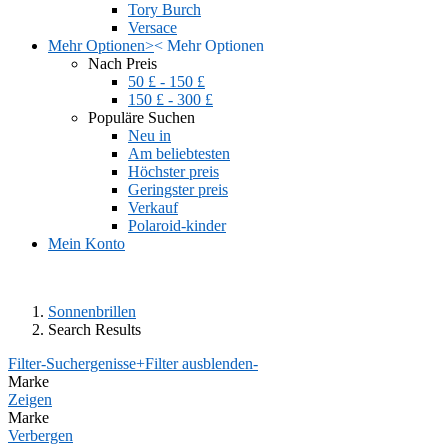
Tory Burch
Versace
Mehr Optionen
>
<
Mehr Optionen
Nach Preis
50 £ - 150 £
150 £ - 300 £
Populäre Suchen
Neu in
Am beliebtesten
Höchster preis
Geringster preis
Verkauf
Polaroid-kinder
Mein Konto
Sonnenbrillen
Search Results
Filter-Suchergenisse
+
Filter ausblenden
-
Marke
Zeigen
Marke
Verbergen