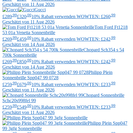
Geschätzt von 11 Aug 2026
Gucci
.99
.00
.99
£289
£320
10% Rabatt verwenden WOWTEN: £260
Geschätzt von 11 Aug 2026
Tom Ford
Ft1218
53 01a Venetia Sonnenbrille
.99
.00
.99
£269
£459
10% Rabatt verwenden WOWTEN: £242
Geschätzt von 14 Aug 2026
Chopard
Sch354 s 54
700k Sonnenbrille
.99
.00
.99
£269
£850
10% Rabatt verwenden WOWTEN: £242
Geschätzt von 14 Aug 2026
Philipp Plein
Sonnenbrille Spp047 99 0728
.99
.00
.99
£259
£679
10% Rabatt verwenden WOWTEN: £233
Geschätzt von 11 Aug 2026
Chopard
Sonnenbrille
Schc20s998fel 99
.99
.00
.99
£259
£549
10% Rabatt verwenden WOWTEN: £233
Geschätzt von 11 Aug 2026
Philipp Plein
Spp047
99 3gfg Sonnenbrille