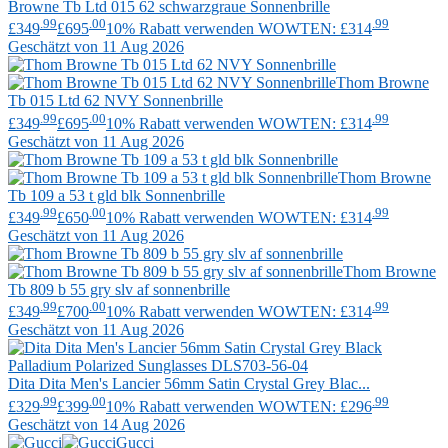
Browne
Tb Ltd 015 62 schwarzgraue Sonnenbrille
.99
.00
.99
£349
£695
10% Rabatt verwenden WOWTEN: £314
Geschätzt von 11 Aug 2026
Thom Browne
Tb 015 Ltd 62 NVY Sonnenbrille
.99
.00
.99
£349
£695
10% Rabatt verwenden WOWTEN: £314
Geschätzt von 11 Aug 2026
Thom Browne
Tb 109 a 53 t gld blk Sonnenbrille
.99
.00
.99
£349
£650
10% Rabatt verwenden WOWTEN: £314
Geschätzt von 11 Aug 2026
Thom Browne
Tb 809 b 55 gry slv af sonnenbrille
.99
.00
.99
£349
£700
10% Rabatt verwenden WOWTEN: £314
Geschätzt von 11 Aug 2026
Dita
Dita Men's Lancier 56mm Satin Crystal Grey Blac...
.99
.00
.99
£329
£399
10% Rabatt verwenden WOWTEN: £296
Geschätzt von 14 Aug 2026
Gucci