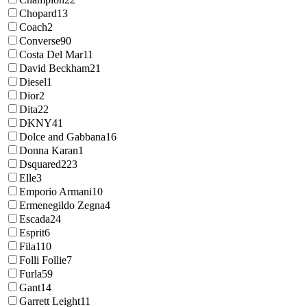
Chopard
13
Coach
2
Converse
90
Costa Del Mar
11
David Beckham
21
Diesel
1
Dior
2
Dita
22
DKNY
41
Dolce and Gabbana
16
Donna Karan
1
Dsquared2
23
Elle
3
Emporio Armani
10
Ermenegildo Zegna
4
Escada
24
Esprit
6
Fila
110
Folli Follie
7
Furla
59
Gant
14
Garrett Leight
11