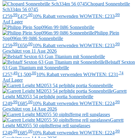
Chopard
Sonnenbrille
Sch334m 56 0745
.99
.00
.99
£259
£475
10% Rabatt verwenden WOWTEN: £233
Auf Lager
Philipp Plein
Spp096m 99 0i86 Sonnenbrille
.99
.00
.99
£259
£650
10% Rabatt verwenden WOWTEN: £233
Geschätzt von 11 Aug 2026
Belstaff
Sexton
63 Gun Titanium mit Sonnenbrille
.49
.00
.74
£257
£1,500
10% Rabatt verwenden WOWTEN: £231
Auf Lager
Garrett
Leight
Ml2053 54 pefpltdg portia Sonnenbrille
.99
.00
.99
£249
£685
10% Rabatt verwenden WOWTEN: £224
Geschätzt von 14 Aug 2026
Garrett
Leight
Ml2055 50 oipltsfferng rell sunglasses
.99
.00
.99
£249
£685
10% Rabatt verwenden WOWTEN: £224