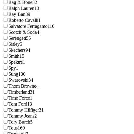
Rag & Bone
82
Ralph Lauren
13
Ray-Ban
89
Roberto Cavalli
1
Salvatore Ferragamo
110
Scotch & Soda
4
Serengeti
55
Sisley
5
Skechers
94
Smith
15
Spektre
1
Spy
1
Sting
130
Swarovski
34
Thom Browne
4
Timberland
31
Time Force
1
Tom Ford
13
Tommy Hilfiger
31
Tommy Jeans
2
Tory Burch
5
Tous
160
Trussardi
7