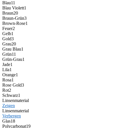
Blau
11
Blau Violett
1
Braun
20
Braun-Grün
3
Brown-Rose
1
Feuer
2
Gelb
1
Gold
3
Grau
20
Grau Blau
1
Grün
11
Grün-Grau
1
Jade
1
Lila
1
Orange
1
Rosa
1
Rose Gold
3
Rot
2
Schwarz
1
Linsenmaterial
Zeigen
Linsenmaterial
Verbergen
Glas
18
Polycarbonat
19