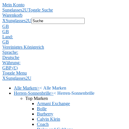
Mein Konto
Sunglasses2U
Toggle Suche
Warenkorb
X
Sunglasses2U
GB
GB
Land:
GB
Vereinigtes Königreich
Sprache:
Deutsche
Währung:
GBP (£)
Toggle Menu
X
Sunglasses2U
Alle Marken
>
<
Alle Marken
Herren-Sonnenbrille
>
<
Herren-Sonnenbrille
Top Marken
Armani Exchange
Bolle
Burberry
Calvin Klein
Coach