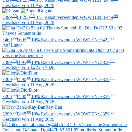
£499
£1,250
10% Rabatt verwenden WOWTEN: £449
Geschätzt von 11 Aug 2026
Bugatti
.99
.00
.99
£499
£1,250
10% Rabatt verwenden WOWTEN: £449
Geschätzt von 11 Aug 2026
Dita
Dts713 53 a 02
Thavos Sonnenbrille
.99
.00
.99
£469
£695
10% Rabatt verwenden WOWTEN: £422
Auf Lager
Dita
Dts740 67 a 03
vers one Sonnenbrille
.99
.00
.99
£399
£695
10% Rabatt verwenden WOWTEN: £359
Geschätzt von 14 Aug 2026
Dior
.99
.00
.99
£399
£590
10% Rabatt verwenden WOWTEN: £359
Geschätzt von 11 Aug 2026
Dior
.99
.00
.99
£399
£590
10% Rabatt verwenden WOWTEN: £359
Geschätzt von 11 Aug 2026
Ray-Ban
.99
.00
.99
£399
£445
10% Rabatt verwenden WOWTEN: £359
Geschätzt von 11 Aug 2026
Dolce and Gabbana
Dg4447b 53 501 87 modische Sonnenbrille