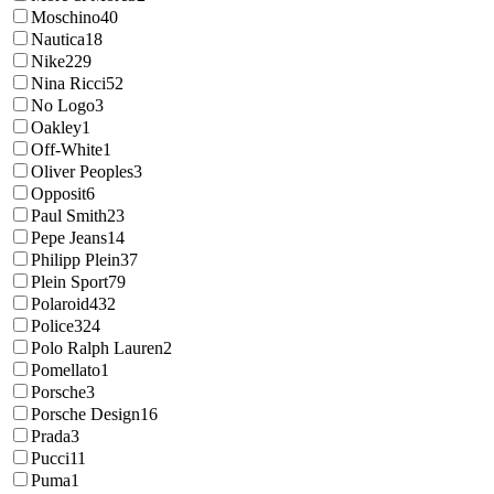
Moschino
40
Nautica
18
Nike
229
Nina Ricci
52
No Logo
3
Oakley
1
Off-White
1
Oliver Peoples
3
Opposit
6
Paul Smith
23
Pepe Jeans
14
Philipp Plein
37
Plein Sport
79
Polaroid
432
Police
324
Polo Ralph Lauren
2
Pomellato
1
Porsche
3
Porsche Design
16
Prada
3
Pucci
11
Puma
1