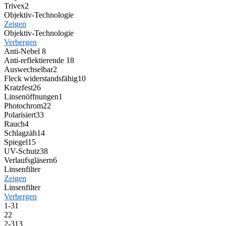
Trivex
2
Objektiv-Technologie
Zeigen
Objektiv-Technologie
Verbergen
Anti-Nebel
8
Anti-reflektierende
18
Auswechselbar
2
Fleck widerstandsfähig
10
Kratzfest
26
Linsenöffnungen
1
Photochrom
22
Polarisiert
33
Rauch
4
Schlagzäh
14
Spiegel
15
UV-Schutz
38
Verlaufsgläsern
6
Linsenfilter
Zeigen
Linsenfilter
Verbergen
1-3
1
2
2
2-3
13