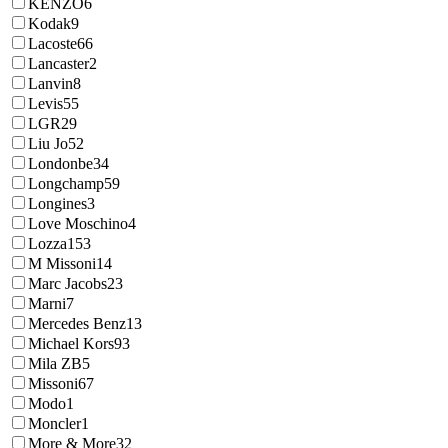
KENZO
6
Kodak
9
Lacoste
66
Lancaster
2
Lanvin
8
Levis
55
LGR
29
Liu Jo
52
Londonbe
34
Longchamp
59
Longines
3
Love Moschino
4
Lozza
153
M Missoni
14
Marc Jacobs
23
Marni
7
Mercedes Benz
13
Michael Kors
93
Mila ZB
5
Missoni
67
Modo
1
Moncler
1
More & More
32