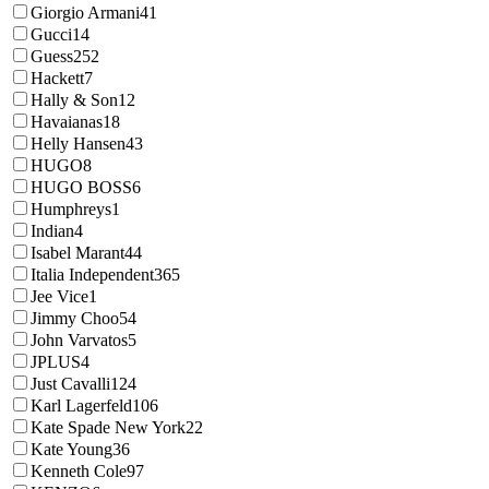
Giorgio Armani
41
Gucci
14
Guess
252
Hackett
7
Hally & Son
12
Havaianas
18
Helly Hansen
43
HUGO
8
HUGO BOSS
6
Humphreys
1
Indian
4
Isabel Marant
44
Italia Independent
365
Jee Vice
1
Jimmy Choo
54
John Varvatos
5
JPLUS
4
Just Cavalli
124
Karl Lagerfeld
106
Kate Spade New York
22
Kate Young
36
Kenneth Cole
97