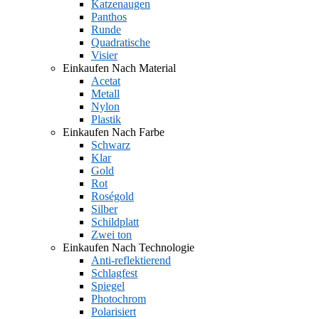
Katzenaugen
Panthos
Runde
Quadratische
Visier
Einkaufen Nach Material
Acetat
Metall
Nylon
Plastik
Einkaufen Nach Farbe
Schwarz
Klar
Gold
Rot
Roségold
Silber
Schildplatt
Zwei ton
Einkaufen Nach Technologie
Anti-reflektierend
Schlagfest
Spiegel
Photochrom
Polarisiert