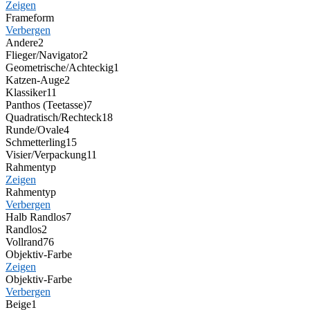
Zeigen
Frameform
Verbergen
Andere
2
Flieger/Navigator
2
Geometrische/Achteckig
1
Katzen-Auge
2
Klassiker
11
Panthos (Teetasse)
7
Quadratisch/Rechteck
18
Runde/Ovale
4
Schmetterling
15
Visier/Verpackung
11
Rahmentyp
Zeigen
Rahmentyp
Verbergen
Halb Randlos
7
Randlos
2
Vollrand
76
Objektiv-Farbe
Zeigen
Objektiv-Farbe
Verbergen
Beige
1