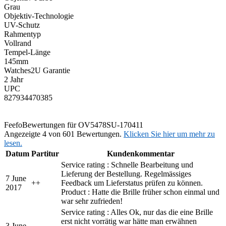
Grau
Objektiv-Technologie
UV-Schutz
Rahmentyp
Vollrand
Tempel-Länge
145mm
Watches2U Garantie
2 Jahr
UPC
827934470385
Feefo
Bewertungen für OV5478SU-170411
Angezeigte 4 von 601 Bewertungen.
Klicken Sie hier um mehr zu
lesen.
Datum
Partitur
Kundenkommentar
Service rating : Schnelle Bearbeitung und
Lieferung der Bestellung. Regelmässiges
7 June
+
+
Feedback um Lieferstatus prüfen zu können.
2017
Product : Hatte die Brille früher schon einmal und
war sehr zufrieden!
Service rating : Alles Ok, nur das die eine Brille
erst nicht vorrätig war hätte man erwähnen
3 June