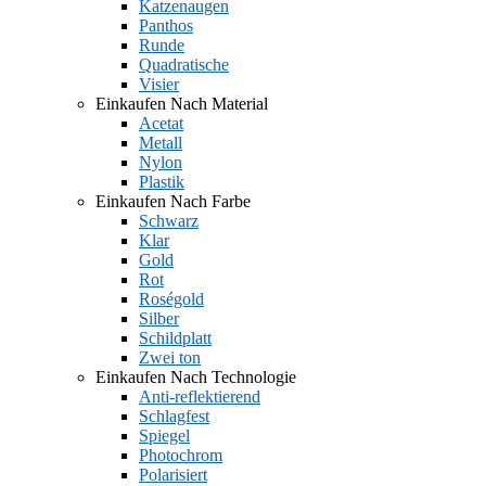
Katzenaugen
Panthos
Runde
Quadratische
Visier
Einkaufen Nach Material
Acetat
Metall
Nylon
Plastik
Einkaufen Nach Farbe
Schwarz
Klar
Gold
Rot
Roségold
Silber
Schildplatt
Zwei ton
Einkaufen Nach Technologie
Anti-reflektierend
Schlagfest
Spiegel
Photochrom
Polarisiert