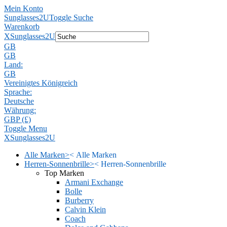
Mein Konto
Sunglasses2U
Toggle Suche
Warenkorb
X
Sunglasses2U
GB
GB
Land:
GB
Vereinigtes Königreich
Sprache:
Deutsche
Währung:
GBP (£)
Toggle Menu
X
Sunglasses2U
Alle Marken
>
<
Alle Marken
Herren-Sonnenbrille
>
<
Herren-Sonnenbrille
Top Marken
Armani Exchange
Bolle
Burberry
Calvin Klein
Coach