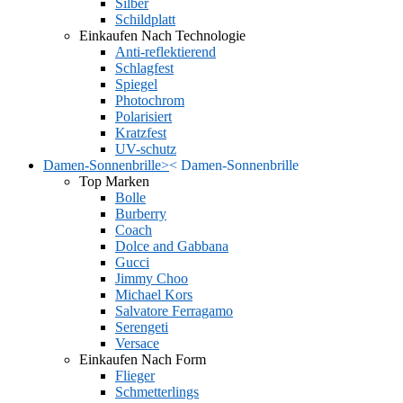
Silber
Schildplatt
Einkaufen Nach Technologie
Anti-reflektierend
Schlagfest
Spiegel
Photochrom
Polarisiert
Kratzfest
UV-schutz
Damen-Sonnenbrille
>
<
Damen-Sonnenbrille
Top Marken
Bolle
Burberry
Coach
Dolce and Gabbana
Gucci
Jimmy Choo
Michael Kors
Salvatore Ferragamo
Serengeti
Versace
Einkaufen Nach Form
Flieger
Schmetterlings