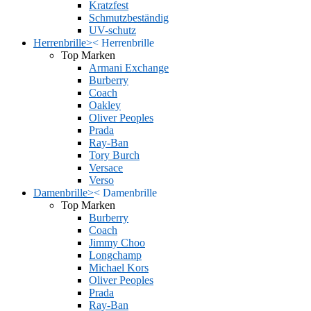
Kratzfest
Schmutzbeständig
UV-schutz
Herrenbrille
>
<
Herrenbrille
Top Marken
Armani Exchange
Burberry
Coach
Oakley
Oliver Peoples
Prada
Ray-Ban
Tory Burch
Versace
Verso
Damenbrille
>
<
Damenbrille
Top Marken
Burberry
Coach
Jimmy Choo
Longchamp
Michael Kors
Oliver Peoples
Prada
Ray-Ban