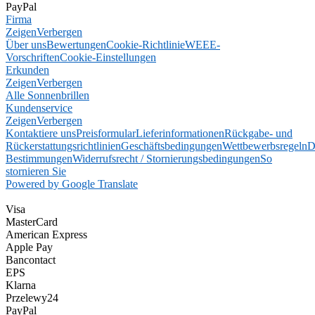
PayPal
Firma
Zeigen
Verbergen
Über uns
Bewertungen
Cookie-Richtlinie
WEEE-
Vorschriften
Cookie-Einstellungen
Erkunden
Zeigen
Verbergen
Alle Sonnenbrillen
Kundenservice
Zeigen
Verbergen
Kontaktiere uns
Preisformular
Lieferinformationen
Rückgabe- und
Rückerstattungsrichtlinien
Geschäftsbedingungen
Wettbewerbsregeln
D
Bestimmungen
Widerrufsrecht / Stornierungsbedingungen
So
stornieren Sie
Powered by Google Translate
Visa
MasterCard
American Express
Apple Pay
Bancontact
EPS
Klarna
Przelewy24
PayPal