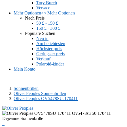
Tory Burch
Versace
Mehr Optionen
>
<
Mehr Optionen
Nach Preis
50 £ - 150 £
150 £ - 300 £
Populäre Suchen
Neu in
Am beliebtesten
Höchster preis
Geringster preis
Verkauf
Polaroid-kinder
Mein Konto
Sonnenbrillen
Oliver Peoples Sonnenbrillen
Oliver Peoples OV5478SU-170411