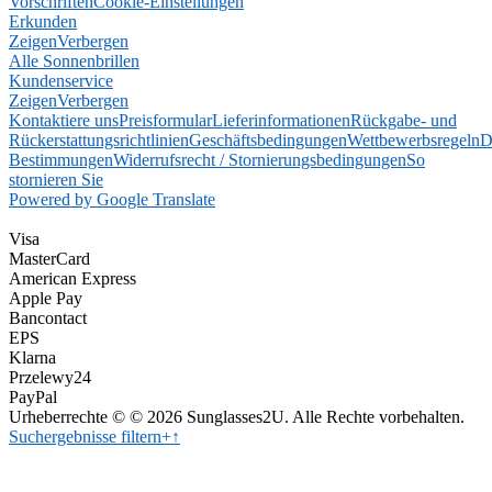
Vorschriften
Cookie-Einstellungen
Erkunden
Zeigen
Verbergen
Alle Sonnenbrillen
Kundenservice
Zeigen
Verbergen
Kontaktiere uns
Preisformular
Lieferinformationen
Rückgabe- und
Rückerstattungsrichtlinien
Geschäftsbedingungen
Wettbewerbsregeln
D
Bestimmungen
Widerrufsrecht / Stornierungsbedingungen
So
stornieren Sie
Powered by Google Translate
Visa
MasterCard
American Express
Apple Pay
Bancontact
EPS
Klarna
Przelewy24
PayPal
Urheberrechte © © 2026 Sunglasses2U. Alle Rechte vorbehalten.
Suchergebnisse filtern
+
↑