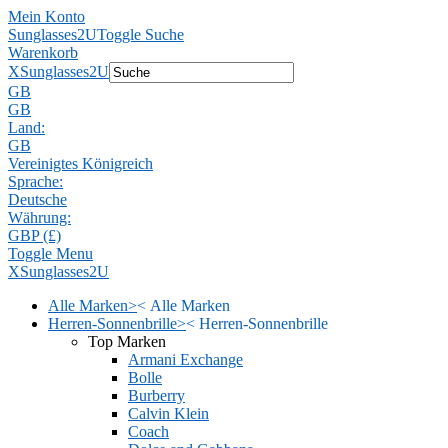
Mein Konto
Sunglasses2U
Toggle Suche
Warenkorb
X
Sunglasses2U
GB
GB
Land:
GB
Vereinigtes Königreich
Sprache:
Deutsche
Währung:
GBP (£)
Toggle Menu
X
Sunglasses2U
Alle Marken
>
<
Alle Marken
Herren-Sonnenbrille
>
<
Herren-Sonnenbrille
Top Marken
Armani Exchange
Bolle
Burberry
Calvin Klein
Coach