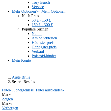
Tory Burch
Versace
Mehr Optionen
>
<
Mehr Optionen
Nach Preis
50 £ - 150 £
150 £ - 300 £
Populäre Suchen
Neu in
Am beliebtesten
Höchster preis
Geringster preis
Verkauf
Polaroid-kinder
Mein Konto
Auge Brille
Search Results
Filter-Suchergenisse
+
Filter ausblenden
-
Marke
Zeigen
Marke
Verbergen