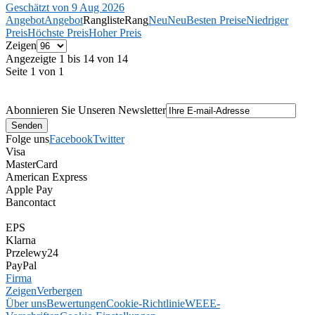
Geschätzt von 9 Aug 2026
Angebot
Angebot
Rangliste
Rang
Neu
Neu
Besten Preise
Niedriger
Preis
Höchste Preis
Hoher Preis
Zeigen
Angezeigte 1 bis 14 von 14
Seite 1 von 1
Abonnieren Sie Unseren Newsletter
Folge uns
Facebook
Twitter
Visa
MasterCard
American Express
Apple Pay
Bancontact
EPS
Klarna
Przelewy24
PayPal
Firma
Zeigen
Verbergen
Über uns
Bewertungen
Cookie-Richtlinie
WEEE-