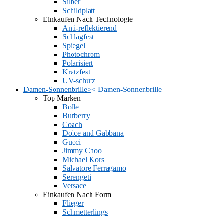
Silber
Schildplatt
Einkaufen Nach Technologie
Anti-reflektierend
Schlagfest
Spiegel
Photochrom
Polarisiert
Kratzfest
UV-schutz
Damen-Sonnenbrille
>
<
Damen-Sonnenbrille
Top Marken
Bolle
Burberry
Coach
Dolce and Gabbana
Gucci
Jimmy Choo
Michael Kors
Salvatore Ferragamo
Serengeti
Versace
Einkaufen Nach Form
Flieger
Schmetterlings