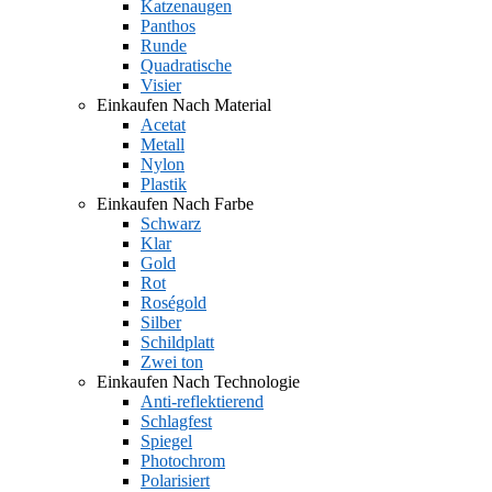
Katzenaugen
Panthos
Runde
Quadratische
Visier
Einkaufen Nach Material
Acetat
Metall
Nylon
Plastik
Einkaufen Nach Farbe
Schwarz
Klar
Gold
Rot
Roségold
Silber
Schildplatt
Zwei ton
Einkaufen Nach Technologie
Anti-reflektierend
Schlagfest
Spiegel
Photochrom
Polarisiert