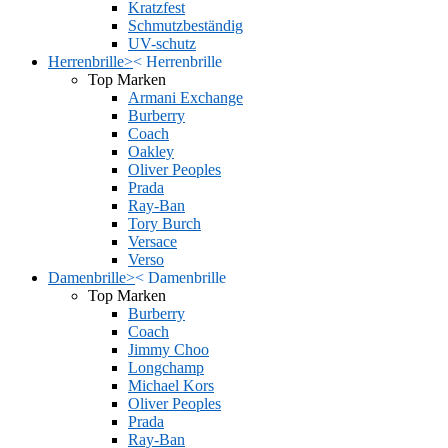
Kratzfest
Schmutzbeständig
UV-schutz
Herrenbrille
>
<
Herrenbrille
Top Marken
Armani Exchange
Burberry
Coach
Oakley
Oliver Peoples
Prada
Ray-Ban
Tory Burch
Versace
Verso
Damenbrille
>
<
Damenbrille
Top Marken
Burberry
Coach
Jimmy Choo
Longchamp
Michael Kors
Oliver Peoples
Prada
Ray-Ban