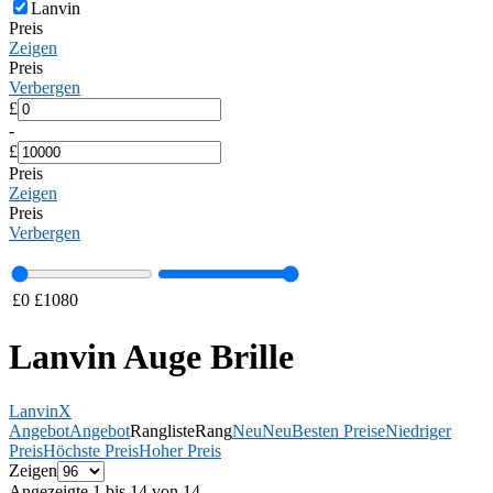
Lanvin
Preis
Zeigen
Preis
Verbergen
£
-
£
Preis
Zeigen
Preis
Verbergen
£
0
£
1080
Lanvin Auge Brille
Lanvin
X
Angebot
Angebot
Rangliste
Rang
Neu
Neu
Besten Preise
Niedriger
Preis
Höchste Preis
Hoher Preis
Zeigen
Angezeigte 1 bis 14 von 14